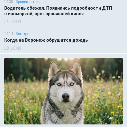
14:38
Происшествия
Водитель сбежал. Появились подробности ДТП
с иномаркой, протаранившей киоск
1
1479
14:14
Погода
Когда на Воронеж обрушится дождь
0
6180