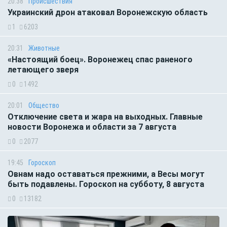
20:38
Происшествия
Украинский дрон атаковал Воронежскую область
1
6203
20:31
Животные
«Настоящий боец». Воронежец спас раненого
летающего зверя
0
1492
20:01
Общество
Отключение света и жара на выходных. Главные
новости Воронежа и области за 7 августа
0
2077
19:45
Гороскоп
Овнам надо оставаться прежними, а Весы могут
быть подавлены. Гороскоп на субботу, 8 августа
0
13182