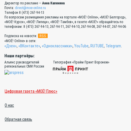
Директор по рекламе —
Анна Калинина
Почта:
direct@moe-online.ru
Телефон 8 (473) 267-94-13
По вопросам размещения рекламы на портале «МОЁ! Online», «МОЁ! Белгород»,
«МОЁ! Курск», «МОЁ! Липецк», «МОЁ! Тамбов», в газете «МОЁ!» обращайтесь по
телефонам: 8 (473) 267-94-13, 267-94-11, 267-94-10, 267-94-08, 267-94-07, 267-94-06
RSS
Подписка на новости:
«МОЁ! Online» в сети:
«Дзен»
,
«ВКонтакте»
,
«Одноклассники»
,
YouTube
,
RUTUBE
,
Telegram
.
Наши партнёры:
Альянс руководителей
Типография «Прайм Принт Воронеж»
региональных СМИ России
Цифровая газета «МОЁ! Плюс»
О нас
Обратная связь