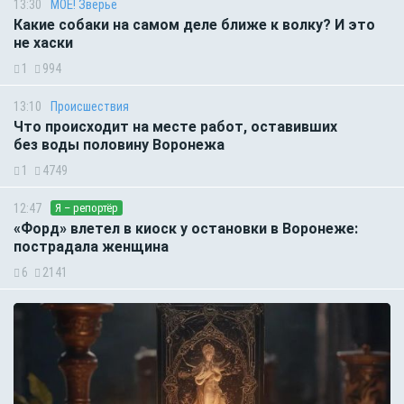
13:30
МОЁ! Зверьё
Какие собаки на самом деле ближе к волку? И это
не хаски
1
994
13:10
Происшествия
Что происходит на месте работ, оставивших
без воды половину Воронежа
1
4749
12:47
Я – репортёр
«Форд» влетел в киоск у остановки в Воронеже:
пострадала женщина
6
2141