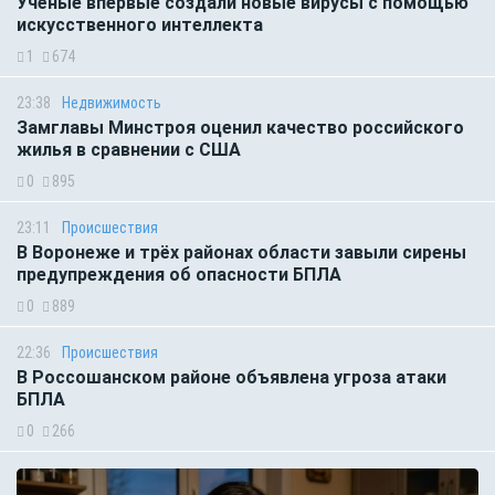
Учёные впервые создали новые вирусы с помощью
искусственного интеллекта
1
674
23:38
Недвижимость
Замглавы Минстроя оценил качество российского
жилья в сравнении с США
0
895
23:11
Происшествия
В Воронеже и трёх районах области завыли сирены
предупреждения об опасности БПЛА
0
889
22:36
Происшествия
В Россошанском районе объявлена угроза атаки
БПЛА
0
266