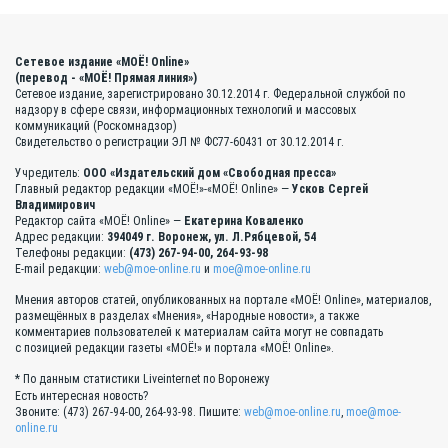
Сетевое издание «МОЁ! Online»
(перевод - «МОЁ! Прямая линия»)
Сетевое издание, зарегистрировано 30.12.2014 г. Федеральной службой по
надзору в сфере связи, информационных технологий и массовых
коммуникаций (Роскомнадзор)
Свидетельство о регистрации ЭЛ № ФС77-60431 от 30.12.2014 г.
Учредитель:
ООО «Издательский дом «Свободная пресса»
Главный редактор редакции «МОЁ!»-«МОЁ! Online» —
Усков Сергей
Владимирович
Редактор сайта «МОЁ! Online» —
Екатерина Коваленко
Адрес редакции:
394049 г. Воронеж, ул. Л.Рябцевой, 54
Телефоны редакции:
(473) 267-94-00, 264-93-98
E-mail редакции:
web@moe-online.ru
и
moe@moe-online.ru
Мнения авторов статей, опубликованных на портале «МОЁ! Online», материалов,
размещённых в разделах «Мнения», «Народные новости», а также
комментариев пользователей к материалам сайта могут не совпадать
с позицией редакции газеты «МОЁ!» и портала «МОЁ! Online».
* По данным статистики Liveinternet по Воронежу
Есть интересная новость?
Звоните: (473) 267-94-00, 264-93-98. Пишите:
web@moe-online.ru
,
moe@moe-
online.ru