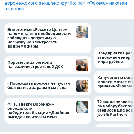
воронежского зэка, экс-футболист «Факела» наказан
за допинг
Как воронежцам 
Энергетики «Россети Центр»
оформить ДТП и н
напоминают о необходимости
пробку?
соблюдать допустимую
нагрузку на электросеть
во время жары
Предприятия рег
задолжали энерг
млрд рублей
Первые лица региона
наградили строителей ДСК
Капучино на орг
молоке может ста
«Побеждать должна не пустая
привычкой воро
болтовня, а здравый смысл»
Т2 занял первое 
«ТНС энерго Воронеж»
по набору беспла
определило
сервисов цифров
победителей акции «Двойная
Json & Partners
выгода» по итогам июля