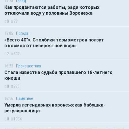
17:28
Город
Как продвигаются работы, ради которых
отключили воду у половины Воронежа
0
73
17:05
Погода
«Всего 40°». Столбики термометров ползут
в космос от невероятной жары
2
502
16:22
Происшествия
Стала известна судьба пропавшего 18-летнего
юноши
0
930
16:16
Памятное
Умерла легендарная воронежская бабушка-
регулировщица
0
1034