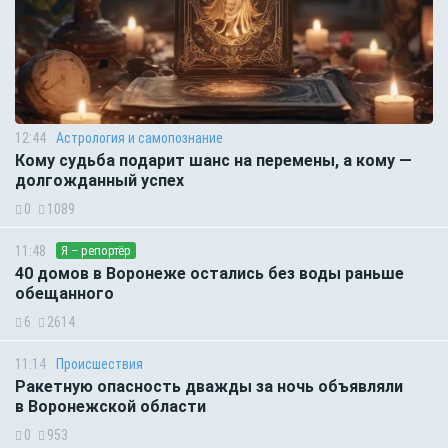
12:44
Астрология и самопознание
Кому судьба подарит шанс на перемены, а кому —
долгожданный успех
0
1089
11:48
Я – репортёр
40 домов в Воронеже остались без воды раньше
обещанного
6
2614
11:14
Происшествия
Ракетную опасность дважды за ночь объявляли
в Воронежской области
0
953