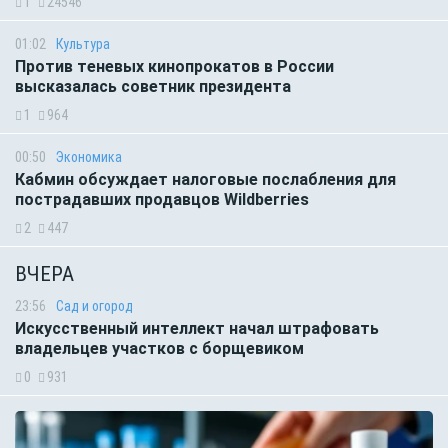
1
24546
01:02
Культура
Против теневых кинопрокатов в России
высказалась советник президента
1
964
00:50
Экономика
Кабмин обсуждает налоговые послабления для
пострадавших продавцов Wildberries
2
447
ВЧЕРА
23:56
Сад и огород
Искусственный интеллект начал штрафовать
владельцев участков с борщевиком
0
931