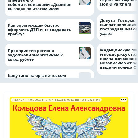
определило
Json & Partners
победителей акции «Двойная
выгода» по итогам июля
Депутат Госдумы
выплат воронежц
Как воронежцам быстро
пострадавшим от
оформить ДТП и не создавать
удара
пробку?
Медицинскую по
Предприятия региона
и поддержку стр
задолжали энергетикам 2
компании можно 
млрд рублей
независимо от ре
выдачи полиса
Капучино на органическом
РЕКЛАМА • КОЛЬЦОВА ЕЛЕНА АЛЕКСАНДРОВНА ИНН 366100251196