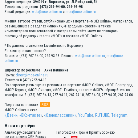
Адрес редакции:
394049 г. Воронеж, ул. Л.Рябцевой, 54
Телефоны редакции:
(473) 267-94-00, 264-93-98
E-mail редакции:
web@moe-online.ru
и
moe@moe-online.ru
Мнения авторов статей, опубликованных на портале «МОЁ! Online», материалов,
размещённых в разделах «Мнения», «Народные новости», а также
комментариев пользователей к материалам сайта могут не совпадать
с позицией редакции газеты «МОЁ!» и портала «МОЁ! Online».
* По данным статистики Liveinternet по Воронежу
Есть интересная новость?
Звоните: (473) 267-94-00, 264-93-98. Пишите:
web@moe-online.ru
,
moe@moe-
online.ru
Директор по рекламе —
Анна Калинина
Почта:
direct@moe-online.ru
Телефон 8 (473) 267-94-13
По вопросам размещения рекламы на портале «МОЁ! Online», «МОЁ! Белгород»,
«МОЁ! Курск», «МОЁ! Липецк», «МОЁ! Тамбов», в газете «МОЁ!» обращайтесь по
телефонам: 8 (473) 267-94-13, 267-94-11, 267-94-10, 267-94-08, 267-94-07, 267-94-06
RSS
Подписка на новости:
«МОЁ! Online» в сети:
«Дзен»
,
«ВКонтакте»
,
«Одноклассники»
,
YouTube
,
RUTUBE
,
Telegram
.
Наши партнёры:
Альянс руководителей
Типография «Прайм Принт Воронеж»
региональных СМИ России