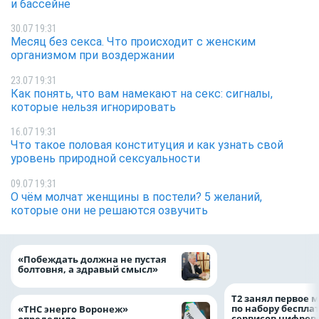
и бассейне
30.07 19:31
Месяц без секса. Что происходит с женским
организмом при воздержании
23.07 19:31
Как понять, что вам намекают на секс: сигналы,
которые нельзя игнорировать
16.07 19:31
Что такое половая конституция и как узнать свой
уровень природной сексуальности
09.07 19:31
О чём молчат женщины в постели? 5 желаний,
которые они не решаются озвучить
молоке может ста
«Побеждать должна не пустая
привычкой воро
болтовня, а здравый смысл»
Т2 занял первое 
по набору беспла
«ТНС энерго Воронеж»
сервисов цифров