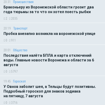
20:31
Происшествия
Браконьеру из Воронежской области грозит два
года тюрьмы за то что он хотел поесть рыбки
2
2035
20:19
Транспорт
Пробка внезапно возникла на воронежской улице
0
911
20:01
Общество
Последствия налёта БПЛА и карта отключений
воды. Главные новости Воронежа и области за 6
августа
0
5797
19:45
Гороскоп
У Овнов заболит шея, а Тельцы будут позитивны.
Подробный гороскоп для знаков зодиака
на пятницу, 7 августа
0
3716