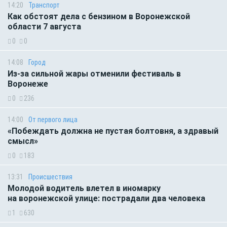
14:20
Транспорт
Как обстоят дела с бензином в Воронежской
области 7 августа
0
0
14:08
Город
Из-за сильной жары отменили фестиваль в
Воронеже
0
236
14:00
От первого лица
«Побеждать должна не пустая болтовня, а здравый
смысл»
0
183
13:31
Происшествия
Молодой водитель влетел в иномарку
на воронежской улице: пострадали два человека
1
630