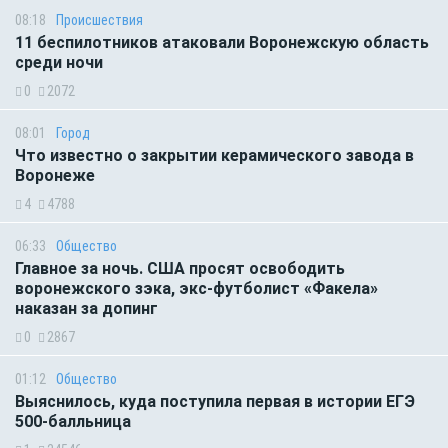
08:18
Происшествия
11 беспилотников атаковали Воронежскую область
среди ночи
0
2072
08:01
Город
Что известно о закрытии керамического завода в
Воронеже
4
4788
06:33
Общество
Главное за ночь. CША просят освободить
воронежского зэка, экс-футболист «Факела»
наказан за допинг
0
2867
01:12
Общество
Выяснилось, куда поступила первая в истории ЕГЭ
500-балльница