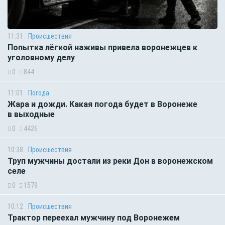
11:31
Происшествия
Попытка лёгкой наживы привела воронежцев к
уголовному делу
0
844
11:01
Погода
Жара и дожди. Какая погода будет в Воронеже
в выходные
0
4426
10:38
Происшествия
Труп мужчины достали из реки Дон в воронежском
селе
0
1579
10:12
Происшествия
Трактор переехал мужчину под Воронежем