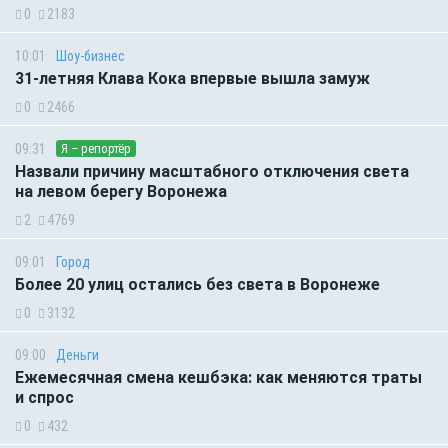
0
2183
10:01
Шоу-бизнес
31-летняя Клава Кока впервые вышла замуж
0
2466
09:31
Я – репортёр
Назвали причину масштабного отключения света
на левом берегу Воронежа
2
4769
09:01
Город
Более 20 улиц остались без света в Воронеже
0
3132
09:00
Деньги
Ежемесячная смена кешбэка: как меняются траты
и спрос
0
432