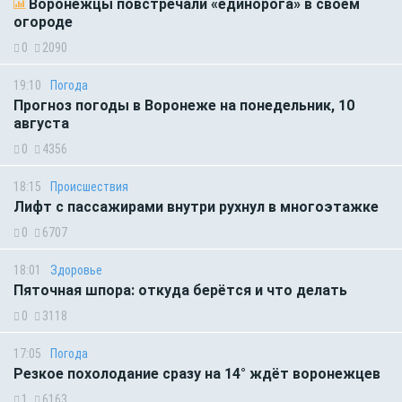
Воронежцы повстречали «единорога» в своём
огороде
0
2090
19:10
Погода
Прогноз погоды в Воронеже на понедельник, 10
августа
0
4356
18:15
Происшествия
Лифт с пассажирами внутри рухнул в многоэтажке
0
6707
18:01
Здоровье
Пяточная шпора: откуда берётся и что делать
0
3118
17:05
Погода
Резкое похолодание сразу на 14° ждёт воронежцев
1
6163