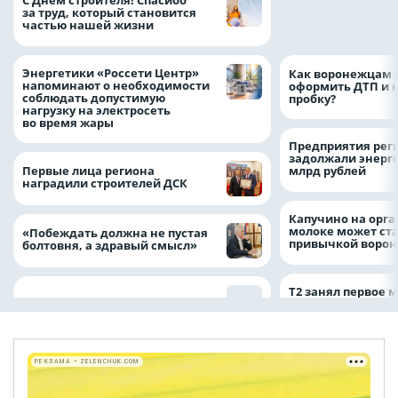
С Днём строителя! Спасибо
определило
за труд, который становится
победителей акц
частью нашей жизни
выгода» по итог
Энергетики «Россети Центр»
Как воронежцам 
напоминают о необходимости
оформить ДТП и н
соблюдать допустимую
пробку?
нагрузку на электросеть
во время жары
Предприятия рег
задолжали энерг
Первые лица региона
млрд рублей
наградили строителей ДСК
Капучино на орг
молоке может ста
«Побеждать должна не пустая
привычкой воро
болтовня, а здравый смысл»
Т2 занял первое 
РЕКЛАМА • ZELENCHUK.COM