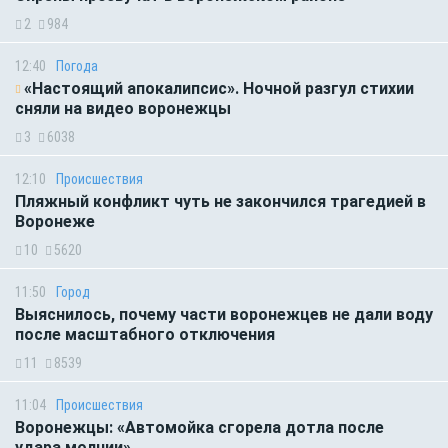
2
984
12:40
Погода
«Настоящий апокалипсис». Ночной разгул стихии
сняли на видео воронежцы
3
6038
12:10
Происшествия
Пляжный конфликт чуть не закончился трагедией в
Воронеже
10
5620
11:50
Город
Выяснилось, почему части воронежцев не дали воду
после масштабного отключения
11
8539
11:04
Происшествия
Воронежцы: «Автомойка сгорела дотла после
удара молнии»