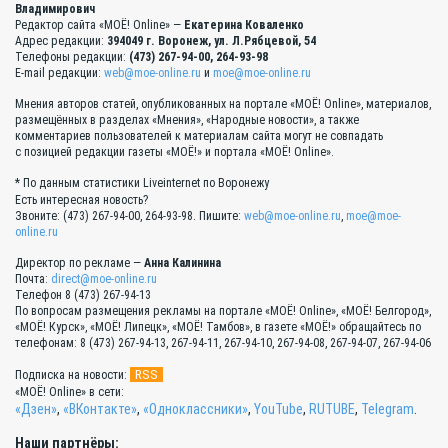
Владимирович
Редактор сайта «МОЁ! Online» —
Екатерина Коваленко
Адрес редакции:
394049 г. Воронеж, ул. Л.Рябцевой, 54
Телефоны редакции:
(473) 267-94-00, 264-93-98
E-mail редакции:
web@moe-online.ru
и
moe@moe-online.ru
Мнения авторов статей, опубликованных на портале «МОЁ! Online», материалов,
размещённых в разделах «Мнения», «Народные новости», а также
комментариев пользователей к материалам сайта могут не совпадать
с позицией редакции газеты «МОЁ!» и портала «МОЁ! Online».
* По данным статистики Liveinternet по Воронежу
Есть интересная новость?
Звоните: (473) 267-94-00, 264-93-98. Пишите:
web@moe-online.ru
,
moe@moe-
online.ru
Директор по рекламе —
Анна Калинина
Почта:
direct@moe-online.ru
Телефон 8 (473) 267-94-13
По вопросам размещения рекламы на портале «МОЁ! Online», «МОЁ! Белгород»,
«МОЁ! Курск», «МОЁ! Липецк», «МОЁ! Тамбов», в газете «МОЁ!» обращайтесь по
телефонам: 8 (473) 267-94-13, 267-94-11, 267-94-10, 267-94-08, 267-94-07, 267-94-06
RSS
Подписка на новости:
«МОЁ! Online» в сети:
«Дзен»
,
«ВКонтакте»
,
«Одноклассники»
,
YouTube
,
RUTUBE
,
Telegram
.
Наши партнёры: