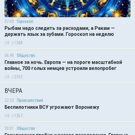
07:00
Гороскоп
Рыбам надо следить за расходами, а Ракам —
держать язык за зубами. Гороскоп на неделю
0
1388
06:49
Общество
Главное за ночь. Европа — на пороге масштабной
войны, 700 голых немцев устроили велопробег
0
2163
ВЧЕРА
22:23
Происшествия
Беспилотники ВСУ угрожают Воронежу
0
1267
20:01
Общество