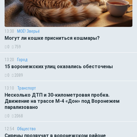
13:30
МОЁ! Зверьё
Могут ли кошке присниться кошмары?
0
759
13:20
Город
15 воронежских улиц оказались обесточены
0
2089
13:10
Транспорт
Несколько ДТП и 30-километровая пробка.
Движение на трассе М-4 «Дон» под Воронежем
парализовано
0
2068
12:54
Общество
Сирены прозвучат в воронежском районе