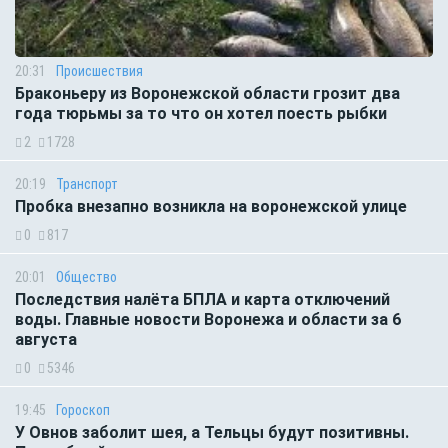
20:31
Происшествия
Браконьеру из Воронежской области грозит два
года тюрьмы за то что он хотел поесть рыбки
2
1728
20:19
Транспорт
Пробка внезапно возникла на воронежской улице
0
817
20:01
Общество
Последствия налёта БПЛА и карта отключений
воды. Главные новости Воронежа и области за 6
августа
0
5346
19:45
Гороскоп
У Овнов заболит шея, а Тельцы будут позитивны.