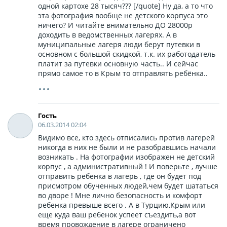
одной картохе 28 тысяч??? [/quote] Ну да, а то что
эта фотография вообще не детского корпуса это
ничего? И читайте внимательно ДО 28000р
доходить в ведомственных лагерях. А в
муниципальные лагеря люди берут путевки в
основном с большой скидкой, т.к. их работодатель
платит за путевки основную часть.. И сейчас
прямо самое то в Крым то отправлять ребёнка..
Гость
06.03.2014 02:04
Видимо все, кто здесь отписались против лагерей
никогда в них не были и не разобравшись начали
возникать . На фотографии изображен не детский
корпус , а административный ! И поверьте , лучше
отправить ребенка в лагерь , где он будет под
присмотром обученных людей,чем будет шататься
во дворе ! Мне лично безопасность и комфорт
ребенка превыше всего . А в Турцию,Крым или
еще куда ваш ребенок успеет съездить,а вот
время провождение в лагере ограничено