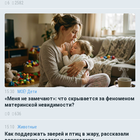
6
2582
15:30
МОЁ! Дети
«Меня не замечают»: что скрывается за феноменом
материнской невидимости?
0
636
15:10
Животные
Как поддержать зверей и птиц в жару, рассказали