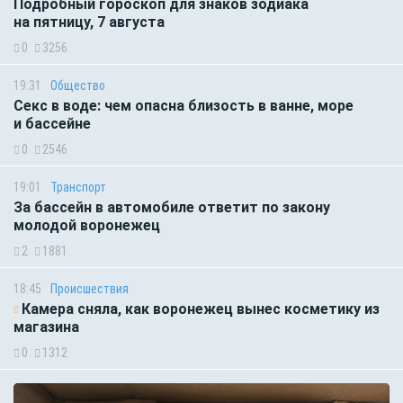
Подробный гороскоп для знаков зодиака
на пятницу, 7 августа
0
3256
19:31
Общество
Секс в воде: чем опасна близость в ванне, море
и бассейне
0
2546
19:01
Транспорт
За бассейн в автомобиле ответит по закону
молодой воронежец
2
1881
18:45
Происшествия
Камера сняла, как воронежец вынес косметику из
магазина
0
1312