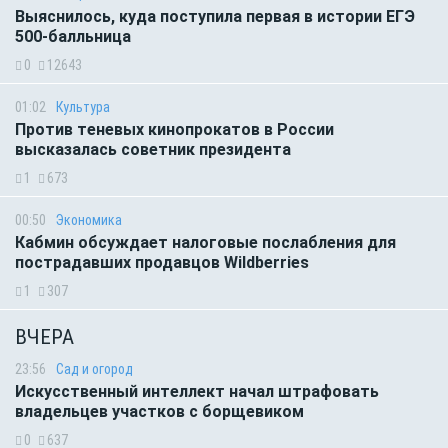
Выяснилось, куда поступила первая в истории ЕГЭ
500-балльница
0
12643
01:02
Культура
Против теневых кинопрокатов в России
высказалась советник президента
1
673
00:50
Экономика
Кабмин обсуждает налоговые послабления для
пострадавших продавцов Wildberries
1
307
ВЧЕРА
23:56
Сад и огород
Искусственный интеллект начал штрафовать
владельцев участков с борщевиком
0
637