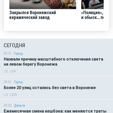
4280
Закрылся Воронежский
«Полиция», «Ро
керамический завод
и обыск… по ви
СЕГОДНЯ
09:31
Город
Назвали причину масштабного отключения света
на левом берегу Воронежа
0
84
09:01
Город
Более 20 улиц остались без света в Воронеже
0
876
09:00
Деньги
Ежемесячная смена кешбэка: как меняются траты