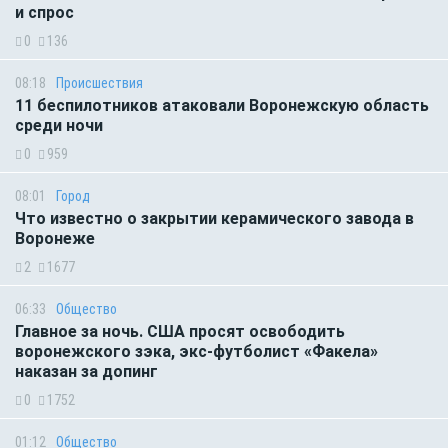
и спрос
0
136
08:18
Происшествия
11 беспилотников атаковали Воронежскую область
среди ночи
0
959
08:01
Город
Что известно о закрытии керамического завода в
Воронеже
2
1677
06:33
Общество
Главное за ночь. CША просят освободить
воронежского зэка, экс-футболист «Факела»
наказан за допинг
0
1752
01:12
Общество