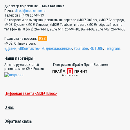
Директор по рекламе —
Анна Калинина
Почта:
direct@moe-online.ru
Телефон 8 (473) 267-94-13
По вопросам размещения рекламы на портале «МОЁ! Online», «МОЁ! Белгород»,
«МОЁ! Курск», «МОЁ! Липецк», «МОЁ! Тамбов», в газете «МОЁ!» обращайтесь по
телефонам: 8 (473) 267-94-13, 267-94-11, 267-94-10, 267-94-08, 267-94-07, 267-94-06
RSS
Подписка на новости:
«МОЁ! Online» в сети:
«Дзен»
,
«ВКонтакте»
,
«Одноклассники»
,
YouTube
,
RUTUBE
,
Telegram
.
Наши партнёры:
Альянс руководителей
Типография «Прайм Принт Воронеж»
региональных СМИ России
Цифровая газета «МОЁ! Плюс»
О нас
Обратная связь