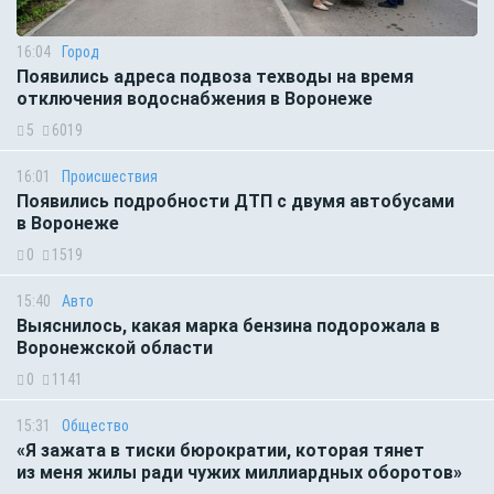
16:04
Город
Появились адреса подвоза техводы на время
отключения водоснабжения в Воронеже
5
6019
16:01
Происшествия
Появились подробности ДТП с двумя автобусами
в Воронеже
0
1519
15:40
Авто
Выяснилось, какая марка бензина подорожала в
Воронежской области
0
1141
15:31
Общество
«Я зажата в тиски бюрократии, которая тянет
из меня жилы ради чужих миллиардных оборотов»