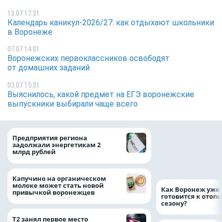
13.07 17:31
Календарь каникул-2026/27: как отдыхают школьники
в Воронеже
07.07 14:01
Воронежских первоклассников освободят
от домашних заданий
03.07 15:31
Выяснилось, какой предмет на ЕГЭ воронежские
выпускники выбирали чаще всего
Медицинскую по
Предприятия региона
и поддержку стр
задолжали энергетикам 2
компании можно 
млрд рублей
независимо от ре
выдачи полиса
Капучино на органическом
молоке может стать новой
Как Воронеж уже 
привычкой воронежцев
готовится к отоп
сезону?
Т2 занял первое место