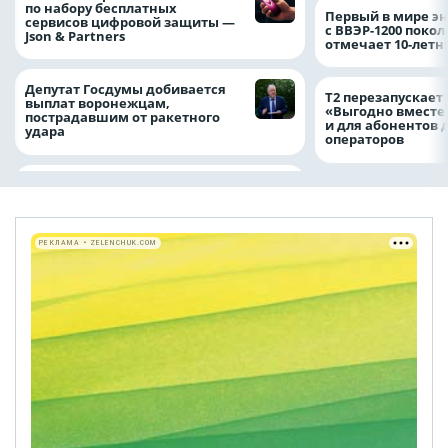
по набору бесплатных
Первый в мире э
сервисов цифровой защиты —
с ВВЭР-1200 покол
Json & Partners
отмечает 10-лет
Депутат Госдумы добивается
Т2 перезапускает
выплат воронежцам,
«Выгодно вместе
пострадавшим от ракетного
и для абонентов 
удара
операторов
РЕКЛАМА • ZELENCHUK.COM