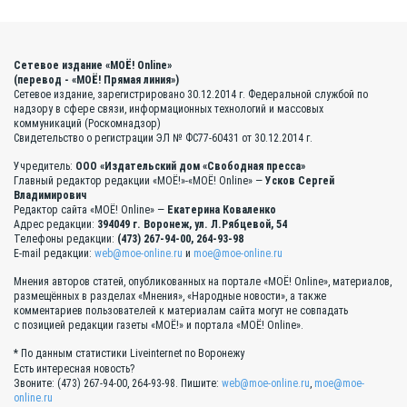
Сетевое издание «МОЁ! Online»
(перевод - «МОЁ! Прямая линия»)
Сетевое издание, зарегистрировано 30.12.2014 г. Федеральной службой по
надзору в сфере связи, информационных технологий и массовых
коммуникаций (Роскомнадзор)
Свидетельство о регистрации ЭЛ № ФС77-60431 от 30.12.2014 г.
Учредитель:
ООО «Издательский дом «Свободная пресса»
Главный редактор редакции «МОЁ!»-«МОЁ! Online» —
Усков Сергей
Владимирович
Редактор сайта «МОЁ! Online» —
Екатерина Коваленко
Адрес редакции:
394049 г. Воронеж, ул. Л.Рябцевой, 54
Телефоны редакции:
(473) 267-94-00, 264-93-98
E-mail редакции:
web@moe-online.ru
и
moe@moe-online.ru
Мнения авторов статей, опубликованных на портале «МОЁ! Online», материалов,
размещённых в разделах «Мнения», «Народные новости», а также
комментариев пользователей к материалам сайта могут не совпадать
с позицией редакции газеты «МОЁ!» и портала «МОЁ! Online».
* По данным статистики Liveinternet по Воронежу
Есть интересная новость?
Звоните: (473) 267-94-00, 264-93-98. Пишите:
web@moe-online.ru
,
moe@moe-
online.ru