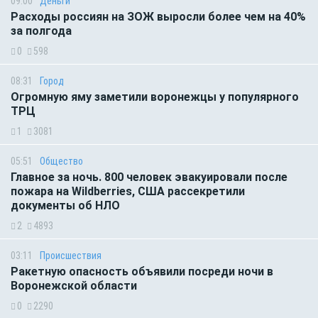
09:00
Деньги
Расходы россиян на ЗОЖ выросли более чем на 40%
за полгода
0
598
08:31
Город
Огромную яму заметили воронежцы у популярного
ТРЦ
1
3081
05:51
Общество
Главное за ночь. 800 человек эвакуировали после
пожара на Wildberries, США рассекретили
документы об НЛО
2
4893
03:11
Происшествия
Ракетную опасность объявили посреди ночи в
Воронежской области
0
2290