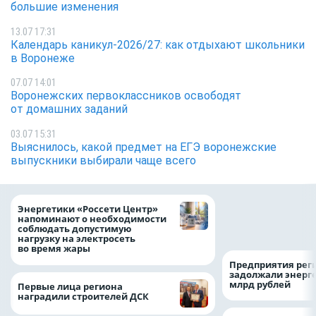
большие изменения
13.07 17:31
Календарь каникул-2026/27: как отдыхают школьники
в Воронеже
07.07 14:01
Воронежских первоклассников освободят
от домашних заданий
03.07 15:31
Выяснилось, какой предмет на ЕГЭ воронежские
выпускники выбирали чаще всего
Как воронежцам 
Энергетики «Россети Центр»
оформить ДТП и н
напоминают о необходимости
пробку?
соблюдать допустимую
нагрузку на электросеть
во время жары
Предприятия рег
задолжали энерг
млрд рублей
Первые лица региона
наградили строителей ДСК