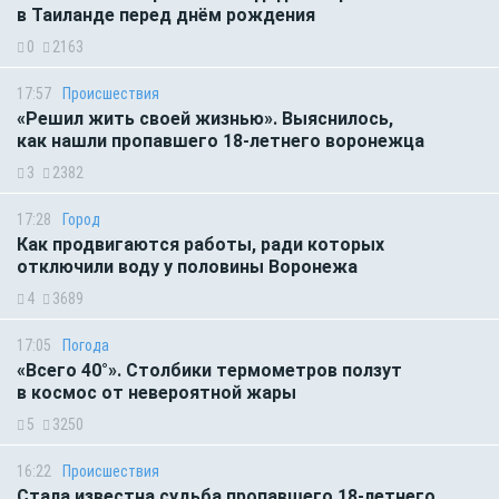
в Таиланде перед днём рождения
0
2163
17:57
Происшествия
«Решил жить своей жизнью». Выяснилось,
как нашли пропавшего 18-летнего воронежца
3
2382
17:28
Город
Как продвигаются работы, ради которых
отключили воду у половины Воронежа
4
3689
17:05
Погода
«Всего 40°». Столбики термометров ползут
в космос от невероятной жары
5
3250
16:22
Происшествия
Стала известна судьба пропавшего 18-летнего