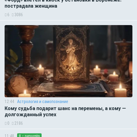
пострадала женщина
6
3086
12:44
Астрология и самопознание
Кому судьба подарит шанс на перемены, а кому —
долгожданный успех
0
2186
11:48
Я – репортёр