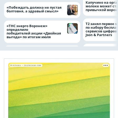
Капучино на орг
молоке может ста
«Побеждать должна не пустая
привычкой воро
болтовня, а здравый смысл»
Т2 занял первое 
«ТНС энерго Воронеж»
по набору беспла
определило
сервисов цифров
победителей акции «Двойная
Json & Partners
выгода» по итогам июля
РЕКЛАМА • ZELENCHUK.COM