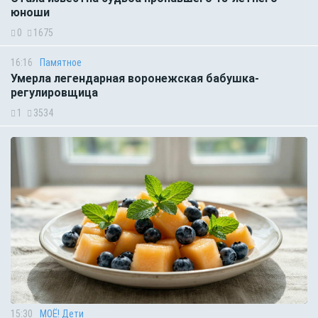
юноши
0
1675
16:16
Памятное
Умерла легендарная воронежская бабушка-
регулировщица
1
3534
15:30
МОЁ! Дети