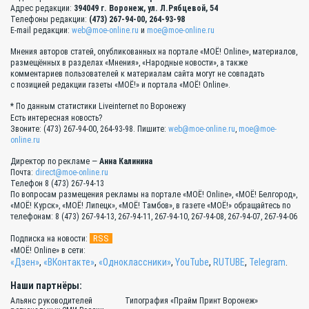
Адрес редакции:
394049 г. Воронеж, ул. Л.Рябцевой, 54
Телефоны редакции:
(473) 267-94-00, 264-93-98
E-mail редакции:
web@moe-online.ru
и
moe@moe-online.ru
Мнения авторов статей, опубликованных на портале «МОЁ! Online», материалов,
размещённых в разделах «Мнения», «Народные новости», а также
комментариев пользователей к материалам сайта могут не совпадать
с позицией редакции газеты «МОЁ!» и портала «МОЁ! Online».
* По данным статистики Liveinternet по Воронежу
Есть интересная новость?
Звоните: (473) 267-94-00, 264-93-98. Пишите:
web@moe-online.ru
,
moe@moe-
online.ru
Директор по рекламе —
Анна Калинина
Почта:
direct@moe-online.ru
Телефон 8 (473) 267-94-13
По вопросам размещения рекламы на портале «МОЁ! Online», «МОЁ! Белгород»,
«МОЁ! Курск», «МОЁ! Липецк», «МОЁ! Тамбов», в газете «МОЁ!» обращайтесь по
телефонам: 8 (473) 267-94-13, 267-94-11, 267-94-10, 267-94-08, 267-94-07, 267-94-06
RSS
Подписка на новости:
«МОЁ! Online» в сети:
«Дзен»
,
«ВКонтакте»
,
«Одноклассники»
,
YouTube
,
RUTUBE
,
Telegram
.
Наши партнёры:
Альянс руководителей
Типография «Прайм Принт Воронеж»