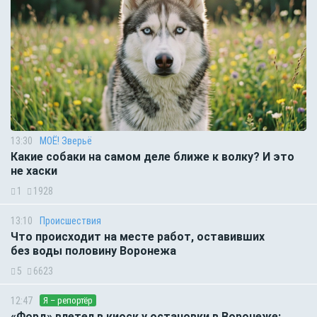
13:30
МОЁ! Зверьё
Какие собаки на самом деле ближе к волку? И это
не хаски
1
1928
13:10
Происшествия
Что происходит на месте работ, оставивших
без воды половину Воронежа
5
6623
12:47
Я – репортёр
«Форд» влетел в киоск у остановки в Воронеже: