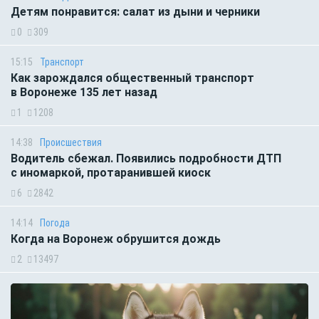
Детям понравится: салат из дыни и черники
0
309
15:15
Транспорт
Как зарождался общественный транспорт
в Воронеже 135 лет назад
1
1208
14:38
Происшествия
Водитель сбежал. Появились подробности ДТП
с иномаркой, протаранившей киоск
6
2842
14:14
Погода
Когда на Воронеж обрушится дождь
2
13497