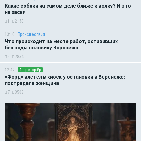
Какие собаки на самом деле ближе к волку? И это
не хаски
1
2158
13:10
Происшествия
Что происходит на месте работ, оставивших
без воды половину Воронежа
6
7854
12:47
Я – репортёр
«Форд» влетел в киоск у остановки в Воронеже:
пострадала женщина
7
3503