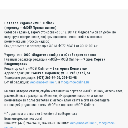
Сетевое издание «МОЁ! Online»
(перевод - «МОЁ! Прямая линия»)
Сетевое издание, зарегистрировано 30.12.2014 г. Федеральной службой по
надзору в сфере связи, информационных технологий и массовых
коммуникаций (Роскомнадзор)
Свидетельство о регистрации ЭЛ № ФС77-60431 от 30.12.2014 г.
Учредитель:
ООО «Издательский дом «Свободная пресса»
Главный редактор редакции «МОЁ!»-«МОЁ! Online» —
Усков Сергей
Владимирович
Редактор сайта «МОЁ! Online» —
Екатерина Коваленко
Адрес редакции:
394049 г. Воронеж, ул. Л.Рябцевой, 54
Телефоны редакции:
(473) 267-94-00, 264-93-98
E-mail редакции:
web@moe-online.ru
и
moe@moe-online.ru
Мнения авторов статей, опубликованных на портале «МОЁ! Online», материалов,
размещённых в разделах «Мнения», «Народные новости», а также
комментариев пользователей к материалам сайта могут не совпадать
с позицией редакции газеты «МОЁ!» и портала «МОЁ! Online».
* По данным статистики Liveinternet по Воронежу
Есть интересная новость?
Звоните: (473) 267-94-00, 264-93-98. Пишите:
web@moe-online.ru
,
moe@moe-
online.ru