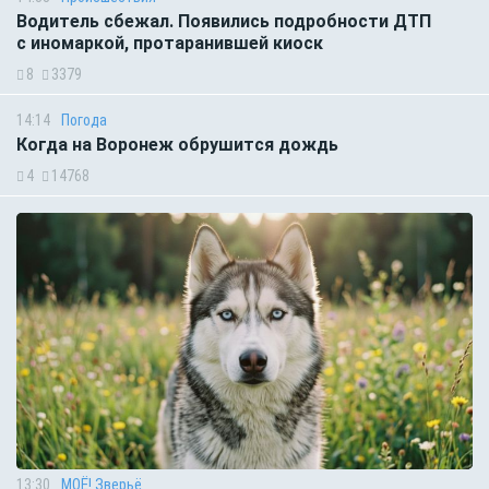
Водитель сбежал. Появились подробности ДТП
с иномаркой, протаранившей киоск
8
3379
14:14
Погода
Когда на Воронеж обрушится дождь
4
14768
13:30
МОЁ! Зверьё