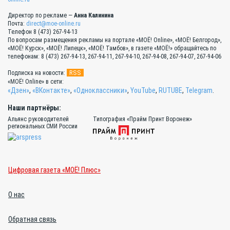
Директор по рекламе —
Анна Калинина
Почта:
direct@moe-online.ru
Телефон 8 (473) 267-94-13
По вопросам размещения рекламы на портале «МОЁ! Online», «МОЁ! Белгород»,
«МОЁ! Курск», «МОЁ! Липецк», «МОЁ! Тамбов», в газете «МОЁ!» обращайтесь по
телефонам: 8 (473) 267-94-13, 267-94-11, 267-94-10, 267-94-08, 267-94-07, 267-94-06
RSS
Подписка на новости:
«МОЁ! Online» в сети:
«Дзен»
,
«ВКонтакте»
,
«Одноклассники»
,
YouTube
,
RUTUBE
,
Telegram
.
Наши партнёры:
Альянс руководителей
Типография «Прайм Принт Воронеж»
региональных СМИ России
Цифровая газета «МОЁ! Плюс»
О нас
Обратная связь