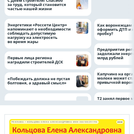
С Днём строителя! Спасибо
определило
за труд, который становится
победителей акц
частью нашей жизни
выгода» по итог
Энергетики «Россети Центр»
Как воронежцам 
напоминают о необходимости
оформить ДТП и н
соблюдать допустимую
пробку?
нагрузку на электросеть
во время жары
Предприятия рег
задолжали энерг
Первые лица региона
млрд рублей
наградили строителей ДСК
Капучино на орг
молоке может ста
«Побеждать должна не пустая
привычкой воро
болтовня, а здравый смысл»
Т2 занял первое 
РЕКЛАМА • КОЛЬЦОВА ЕЛЕНА АЛЕКСАНДРОВНА ИНН 366100251196