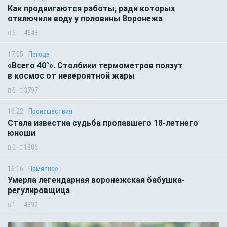
Как продвигаются работы, ради которых
отключили воду у половины Воронежа
5
4648
17:05
Погода
«Всего 40°». Столбики термометров ползут
в космос от невероятной жары
6
3797
16:22
Происшествия
Стала известна судьба пропавшего 18-летнего
юноши
0
1886
16:16
Памятное
Умерла легендарная воронежская бабушка-
регулировщица
1
4392