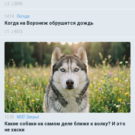
2
2036
14:14
Погода
Когда на Воронеж обрушится дождь
1
9515
13:30
МОЁ! Зверьё
Какие собаки на самом деле ближе к волку? И это
не хаски