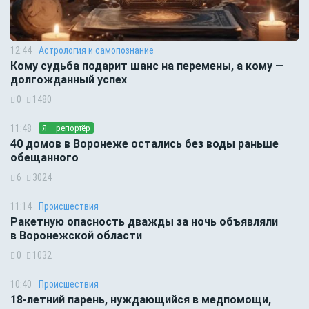
12:44
Астрология и самопознание
Кому судьба подарит шанс на перемены, а кому —
долгожданный успех
0
1480
11:48
Я – репортёр
40 домов в Воронеже остались без воды раньше
обещанного
6
3024
11:14
Происшествия
Ракетную опасность дважды за ночь объявляли
в Воронежской области
0
1032
10:40
Происшествия
18-летний парень, нуждающийся в медпомощи,