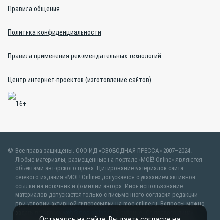
Правила общения
Политика конфиденциальности
Правила применения рекомендательных технологий
Центр интернет-проектов (изготовление сайтов)
Все права защищены. ООО ИД «СВОБОДНАЯ ПРЕССА» 2007–2024.
Любые материалы, размещенные на портале «МОЁ! Online» являются
объектами авторского права. Цитирование материалов сайта
сетевого издания «МОЁ! Online» допускается с указанием активной
ссылки на источник и фамилии автора. Иное использование
материалов допускается только с письменного согласия редакции
при условии активной гиперссылки на moe-online.ru. Вопросы можно
задать по адресу
web@moe-online.ru
. В рубрике «От первого лица»
Оставаясь на сайте, Вы даете согласие на