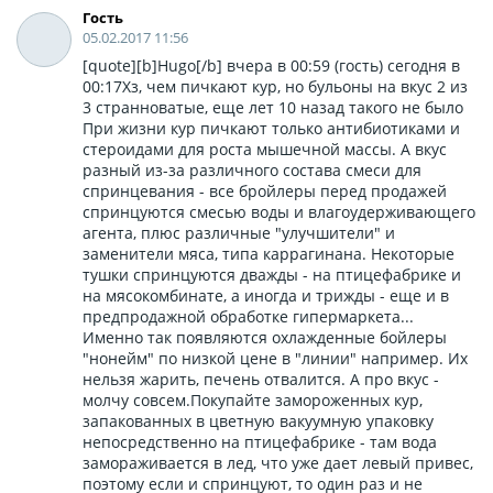
Гость
05.02.2017 11:56
[quote][b]Hugo[/b] вчера в 00:59 (гость) сегодня в
00:17Хз, чем пичкают кур, но бульоны на вкус 2 из
3 странноватые, еще лет 10 назад такого не было
При жизни кур пичкают только антибиотиками и
стероидами для роста мышечной массы. А вкус
разный из-за различного состава смеси для
спринцевания - все бройлеры перед продажей
спринцуются смесью воды и влагоудерживающего
агента, плюс различные "улучшители" и
заменители мяса, типа каррагинана. Некоторые
тушки спринцуются дважды - на птицефабрике и
на мясокомбинате, а иногда и трижды - еще и в
предпродажной обработке гипермаркета...
Именно так появляются охлажденные бойлеры
"нонейм" по низкой цене в "линии" например. Их
нельзя жарить, печень отвалится. А про вкус -
молчу совсем.Покупайте замороженных кур,
запакованных в цветную вакуумную упаковку
непосредственно на птицефабрике - там вода
замораживается в лед, что уже дает левый привес,
поэтому если и спринцуют, то один раз и не