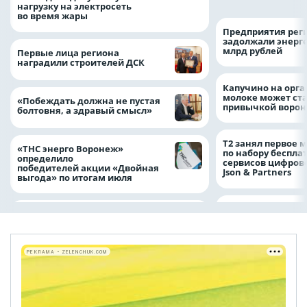
нагрузку на электросеть
во время жары
Предприятия рег
задолжали энерг
млрд рублей
Первые лица региона
наградили строителей ДСК
Капучино на орг
молоке может ста
«Побеждать должна не пустая
привычкой воро
болтовня, а здравый смысл»
Т2 занял первое 
«ТНС энерго Воронеж»
по набору беспла
определило
сервисов цифров
победителей акции «Двойная
Json & Partners
выгода» по итогам июля
РЕКЛАМА • ZELENCHUK.COM