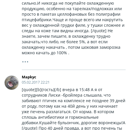
сильно.И никогда не покупайте охлажденную
продукцию, особенно на тарелках/подложках или
просто в пакетах целлофановых без полиграфии
птицефабрики.Чаще и проще всего им накрутить
вес у охлажденной грудки филе, у тушки сложнее и
следы на коже там видны иногда. [/quote] Не
знаете, зачем пишите, в охлажденку трудно
закачать,что либо, не более 5%, а вот если
охлажденку накачать , потом шоковая заморозка
можно качать до 100% .
Mаpkyc
05.02.2017 22:21
[quote][b](гость)[/b] вчера в 15:48 А я от
сотрудников Лиски -бройлера слышала, что
забивают птичек на комплексе не позднее 39 дней
от роду, потому как на 40й день у них начинает
уже печень разлагаться. От корма. В котором
сплошь антибиотики и гормональные
добавки.Кушайте бульончик, дорогие воронежцы!А
[/quote] Про 40 дней правда, а вот про печень ты