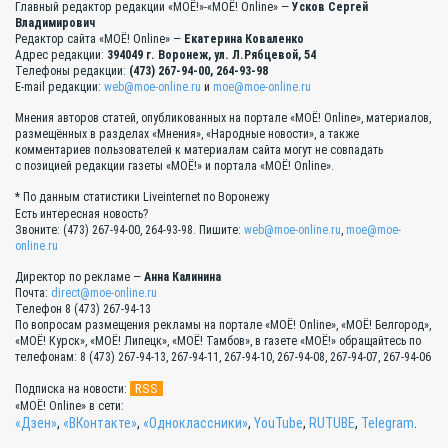
Главный редактор редакции «МОЁ!»-«МОЁ! Online» —
Усков Сергей
Владимирович
Редактор сайта «МОЁ! Online» —
Екатерина Коваленко
Адрес редакции:
394049 г. Воронеж, ул. Л.Рябцевой, 54
Телефоны редакции:
(473) 267-94-00, 264-93-98
E-mail редакции:
web@moe-online.ru
и
moe@moe-online.ru
Мнения авторов статей, опубликованных на портале «МОЁ! Online», материалов,
размещённых в разделах «Мнения», «Народные новости», а также
комментариев пользователей к материалам сайта могут не совпадать
с позицией редакции газеты «МОЁ!» и портала «МОЁ! Online».
* По данным статистики Liveinternet по Воронежу
Есть интересная новость?
Звоните: (473) 267-94-00, 264-93-98. Пишите:
web@moe-online.ru
,
moe@moe-
online.ru
Директор по рекламе —
Анна Калинина
Почта:
direct@moe-online.ru
Телефон 8 (473) 267-94-13
По вопросам размещения рекламы на портале «МОЁ! Online», «МОЁ! Белгород»,
«МОЁ! Курск», «МОЁ! Липецк», «МОЁ! Тамбов», в газете «МОЁ!» обращайтесь по
телефонам: 8 (473) 267-94-13, 267-94-11, 267-94-10, 267-94-08, 267-94-07, 267-94-06
RSS
Подписка на новости:
«МОЁ! Online» в сети:
«Дзен»
,
«ВКонтакте»
,
«Одноклассники»
,
YouTube
,
RUTUBE
,
Telegram
.