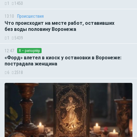
1
1450
13:10
Происшествия
Что происходит на месте работ, оставивших
без воды половину Воронежа
1
5439
12:47
Я – репортёр
«Форд» влетел в киоск у остановки в Воронеже:
пострадала женщина
6
2518