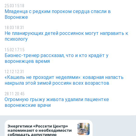
25.03 15:18
Младенца с редким пороком сердца спасли в
Воронеже
18.03 18:31
Не планирующих детей россиянок могут направить к
психологу
15.02 17:15
Бизнес-тренер рассказал, что и кто крадёт у
воронежцев время
12.12 12:31
«Кашель не проходит неделями»: коварная напасть
накрыла этой зимой россиян всех возрастов
28.11 20:45
Огромную грыжу живота удалили пациентке
воронежские врачи
Как воронежцам 
Энергетики «Россети Центр»
оформить ДТП и н
напоминают о необходимости
пробку?
соблюдать допустимую