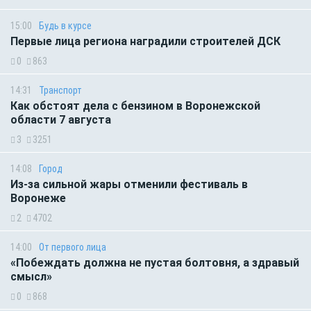
15:00
Будь в курсе
Первые лица региона наградили строителей ДСК
0
863
14:31
Транспорт
Как обстоят дела с бензином в Воронежской
области 7 августа
3
3251
14:08
Город
Из-за сильной жары отменили фестиваль в
Воронеже
2
4702
14:00
От первого лица
«Побеждать должна не пустая болтовня, а здравый
смысл»
0
868