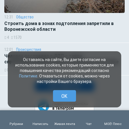
12:31
Общество
Строить дома в зонах подтопления запретили в
Воронежской области
4
1570
12:01
Происшествия
Человек пострадал в ДТП с такси,
Оставаясь на сайте, Вы даете согласие на
спровоцировавшим пробку на воронежской улице
использование cookies, которые применяются для
0
1584
повышения качества рекомендаций согласно
Политике
. Отказаться от cookies, можно через
настройки Вашего браузера.
ВСЕ НОВОСТИ
OK
Рубрики
Написать
Живая лента
Чат
МОЁ! Плюс