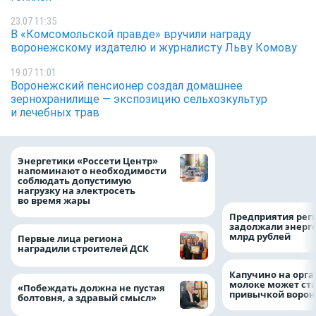
23.07 11:35
В «Комсомольской правде» вручили награду
воронежскому издателю и журналисту Льву Комову
19.07 11:01
Воронежский пенсионер создал домашнее
зернохранилище — экспозицию сельхозкультур
и лечебных трав
Как воронежцам 
Энергетики «Россети Центр»
оформить ДТП и н
напоминают о необходимости
пробку?
соблюдать допустимую
нагрузку на электросеть
во время жары
Предприятия рег
задолжали энерг
млрд рублей
Первые лица региона
наградили строителей ДСК
Капучино на орг
молоке может ста
«Побеждать должна не пустая
привычкой воро
болтовня, а здравый смысл»