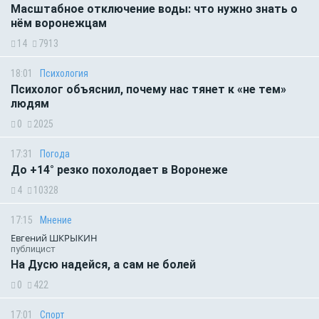
Масштабное отключение воды: что нужно знать о
нём воронежцам
14
7913
18:01
Психология
Психолог объяснил, почему нас тянет к «не тем»
людям
0
2025
17:31
Погода
До +14° резко похолодает в Воронеже
4
10328
17:15
Мнение
Евгений ШКРЫКИН
публицист
На Дусю надейся, а сам не болей
0
422
17:01
Спорт