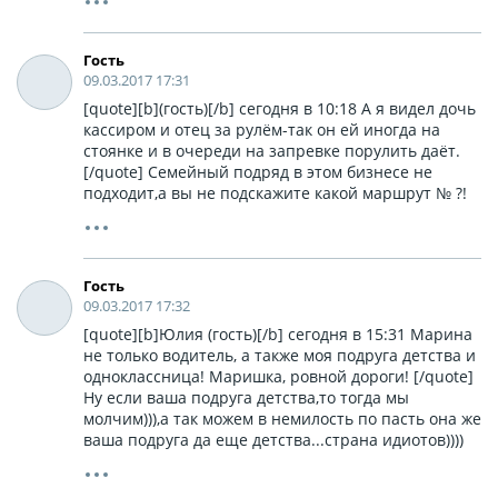
Гость
09.03.2017 17:31
[quote][b](гость)[/b] сегодня в 10:18 А я видел дочь
кассиром и отец за рулём-так он ей иногда на
стоянке и в очереди на запревке порулить даёт.
[/quote] Семейный подряд в этом бизнесе не
подходит,а вы не подскажите какой маршрут № ?!
Гость
09.03.2017 17:32
[quote][b]Юлия (гость)[/b] сегодня в 15:31 Марина
не только водитель, а также моя подруга детства и
одноклассница! Маришка, ровной дороги! [/quote]
Ну если ваша подруга детства,то тогда мы
молчим))),а так можем в немилость по пасть она же
ваша подруга да еще детства...страна идиотов))))