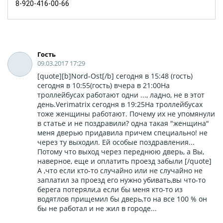
8-920-416-00-66
Гость
09.03.2017 17:29
[quote][b]Nord-Ost[/b] сегодня в 15:48 (гость)
сегодня в 10:55(гость) вчера в 21:00На
троллейбусах работают одни ..., ладно, не в этот
день.Verimatrix сегодня в 19:25На троллейбусах
тоже женщины работают. Почему их не упомянули
в статье и не поздравили? одна такая "женщина"
меня дверью придавила причем специально! не
через ту выходил. Ей особые поздравления...
Потому что выход через переднюю дверь, а Вы,
наверное, еще и оплатить проезд забыли [/quote]
А ,что если кто-то случайно или не случайно не
заплатил за проезд его нужно убивать,вы что-то
берега потеряли,а если бы меня кто-то из
водятлов прищемил бы дверь,то на все 100 % он
бы не работал и не жил в городе...