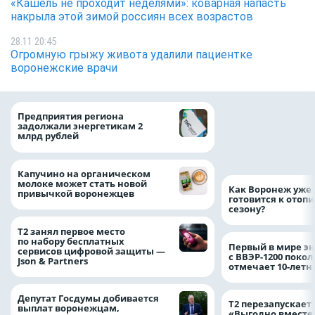
«Кашель не проходит неделями»: коварная напасть
накрыла этой зимой россиян всех возрастов
28.11 20:45
Огромную грыжу живота удалили пациентке
воронежские врачи
Медицинскую по
Предприятия региона
и поддержку стр
задолжали энергетикам 2
компании можно 
млрд рублей
независимо от ре
выдачи полиса
Капучино на органическом
молоке может стать новой
Как Воронеж уже 
привычкой воронежцев
готовится к отоп
сезону?
Т2 занял первое место
по набору бесплатных
Первый в мире э
сервисов цифровой защиты —
с ВВЭР-1200 покол
Json & Partners
отмечает 10-лет
Депутат Госдумы добивается
Т2 перезапускает
выплат воронежцам,
«Выгодно вместе