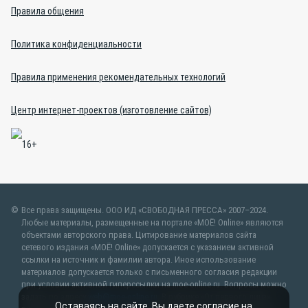
Правила общения
Политика конфиденциальности
Правила применения рекомендательных технологий
Центр интернет-проектов (изготовление сайтов)
Все права защищены. ООО ИД «СВОБОДНАЯ ПРЕССА» 2007–2024.
Любые материалы, размещенные на портале «МОЁ! Online» являются
объектами авторского права. Цитирование материалов сайта
сетевого издания «МОЁ! Online» допускается с указанием активной
ссылки на источник и фамилии автора. Иное использование
материалов допускается только с письменного согласия редакции
при условии активной гиперссылки на moe-online.ru. Вопросы можно
задать по адресу
web@moe-online.ru
. В рубрике «От первого лица»
Оставаясь на сайте, Вы даете согласие на