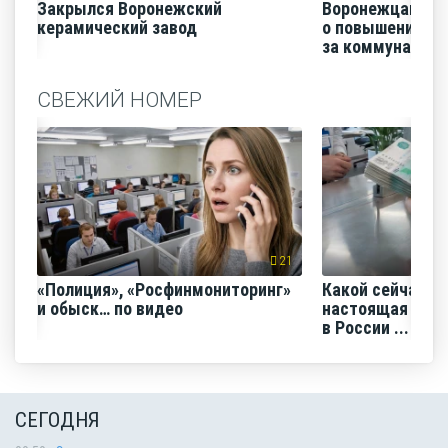
Закрылся Воронежский
Воронежцам на
керамический завод
о повышении п
за коммунальные
СВЕЖИЙ НОМЕР
21
«Полиция», «Росфинмониторинг»
Какой сейчас м
и обыск… по видео
настоящая сред
в России ...
СЕГОДНЯ