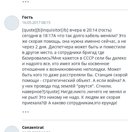
Гость
16.05.2017 08:15
[quote][b]inquisitor[/b] вчера в 20:14 (гость)
сегодня в 18:17А что так долго кабель меняли? Это
же скорая помощь, она нужна именно сейчас, а не
через 2 дня. Диспетчера может быть и поместили
в другое место, а сотрудники бригад где
базировались?Мне кажется в СССР сели бы далеко
и надолго все, кто имел хотя бы косвенное
отношение к возникновению неполадки. Может
быть кого то даже расстреляли бы. Станция скорой
помощи - стратегический объект. А если война? А
у них провода под землёй "рвутся". Сгнили,
наверное?[/quote] Нигде,никто ,ничего не менял и
не рыл! Это никому не надо. К людям же скорая
приехала?@ А каково сотрудникам,это ерунда!
Conzentrat