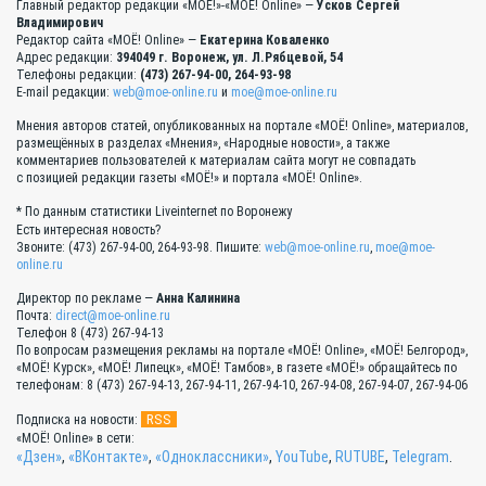
Главный редактор редакции «МОЁ!»-«МОЁ! Online» —
Усков Сергей
Владимирович
Редактор сайта «МОЁ! Online» —
Екатерина Коваленко
Адрес редакции:
394049 г. Воронеж, ул. Л.Рябцевой, 54
Телефоны редакции:
(473) 267-94-00, 264-93-98
E-mail редакции:
web@moe-online.ru
и
moe@moe-online.ru
Мнения авторов статей, опубликованных на портале «МОЁ! Online», материалов,
размещённых в разделах «Мнения», «Народные новости», а также
комментариев пользователей к материалам сайта могут не совпадать
с позицией редакции газеты «МОЁ!» и портала «МОЁ! Online».
* По данным статистики Liveinternet по Воронежу
Есть интересная новость?
Звоните: (473) 267-94-00, 264-93-98. Пишите:
web@moe-online.ru
,
moe@moe-
online.ru
Директор по рекламе —
Анна Калинина
Почта:
direct@moe-online.ru
Телефон 8 (473) 267-94-13
По вопросам размещения рекламы на портале «МОЁ! Online», «МОЁ! Белгород»,
«МОЁ! Курск», «МОЁ! Липецк», «МОЁ! Тамбов», в газете «МОЁ!» обращайтесь по
телефонам: 8 (473) 267-94-13, 267-94-11, 267-94-10, 267-94-08, 267-94-07, 267-94-06
RSS
Подписка на новости:
«МОЁ! Online» в сети:
«Дзен»
,
«ВКонтакте»
,
«Одноклассники»
,
YouTube
,
RUTUBE
,
Telegram
.