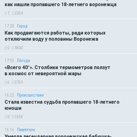
как нашли пропавшего 18-летнего воронежца
7
3304
17:28
Город
Как продвигаются работы, ради которых
отключили воду у половины Воронежа
5
4600
17:05
Погода
«Всего 40°». Столбики термометров ползут
в космос от невероятной жары
6
3769
16:22
Происшествия
Стала известна судьба пропавшего 18-летнего
юноши
0
1858
16:16
Памятное
Умерла легендарная воронежская бабушка-