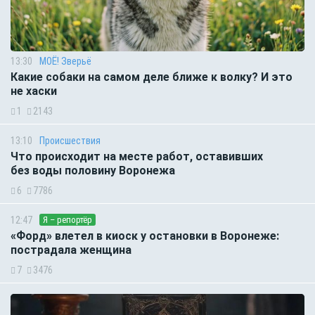
13:30
МОЁ! Зверьё
Какие собаки на самом деле ближе к волку? И это
не хаски
1
2143
13:10
Происшествия
Что происходит на месте работ, оставивших
без воды половину Воронежа
6
7786
12:47
Я – репортёр
«Форд» влетел в киоск у остановки в Воронеже:
пострадала женщина
7
3476