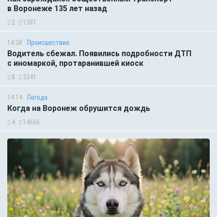
в Воронеже 135 лет назад
2
1381
14:38
Происшествия
Водитель сбежал. Появились подробности ДТП
с иномаркой, протаранившей киоск
8
3341
14:14
Погода
Когда на Воронеж обрушится дождь
4
14666