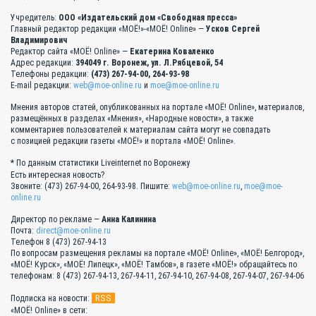
Учредитель:
ООО «Издательский дом «Свободная пресса»
Главный редактор редакции «МОЁ!»-«МОЁ! Online» —
Усков Сергей
Владимирович
Редактор сайта «МОЁ! Online» —
Екатерина Коваленко
Адрес редакции:
394049 г. Воронеж, ул. Л.Рябцевой, 54
Телефоны редакции:
(473) 267-94-00, 264-93-98
E-mail редакции:
web@moe-online.ru
и
moe@moe-online.ru
Мнения авторов статей, опубликованных на портале «МОЁ! Online», материалов,
размещённых в разделах «Мнения», «Народные новости», а также
комментариев пользователей к материалам сайта могут не совпадать
с позицией редакции газеты «МОЁ!» и портала «МОЁ! Online».
* По данным статистики Liveinternet по Воронежу
Есть интересная новость?
Звоните: (473) 267-94-00, 264-93-98. Пишите:
web@moe-online.ru
,
moe@moe-
online.ru
Директор по рекламе —
Анна Калинина
Почта:
direct@moe-online.ru
Телефон 8 (473) 267-94-13
По вопросам размещения рекламы на портале «МОЁ! Online», «МОЁ! Белгород»,
«МОЁ! Курск», «МОЁ! Липецк», «МОЁ! Тамбов», в газете «МОЁ!» обращайтесь по
телефонам: 8 (473) 267-94-13, 267-94-11, 267-94-10, 267-94-08, 267-94-07, 267-94-06
RSS
Подписка на новости:
«МОЁ! Online» в сети: