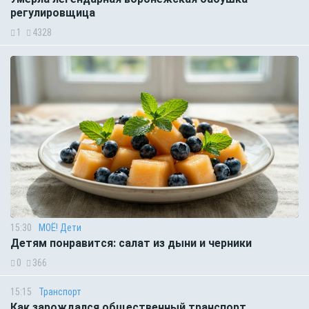
регулировщица
1
4328
15:30
МОЁ! Дети
Детям понравится: салат из дыни и черники
0
366
15:15
Транспорт
Как зарождался общественный транспорт