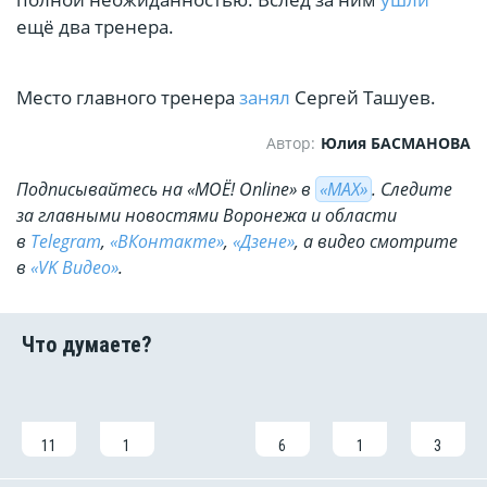
ещё два тренера.
Место главного тренера
занял
Сергей Ташуев.
Автор:
Юлия БАСМАНОВА
Подписывайтесь на «МОЁ! Online» в
«МАХ»
. Cледите
за главными новостями Воронежа и области
в
Telegram
,
«ВКонтакте»
,
«Дзене»
, а видео смотрите
в
«VK Видео»
.
11
1
6
1
3