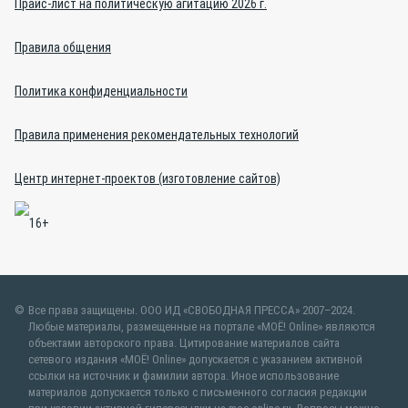
Прайс-лист на политическую агитацию 2026 г.
Правила общения
Политика конфиденциальности
Правила применения рекомендательных технологий
Центр интернет-проектов (изготовление сайтов)
Все права защищены. ООО ИД «СВОБОДНАЯ ПРЕССА» 2007–2024.
Любые материалы, размещенные на портале «МОЁ! Online» являются
объектами авторского права. Цитирование материалов сайта
сетевого издания «МОЁ! Online» допускается с указанием активной
ссылки на источник и фамилии автора. Иное использование
материалов допускается только с письменного согласия редакции