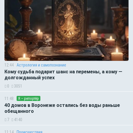
12:44
Астрология и самопознание
Кому судьба подарит шанс на перемены, а кому —
долгожданный успех
0
3051
11:48
Я – репортёр
40 домов в Воронеже остались без воды раньше
обещанного
7
4140
11:14
Происшествия