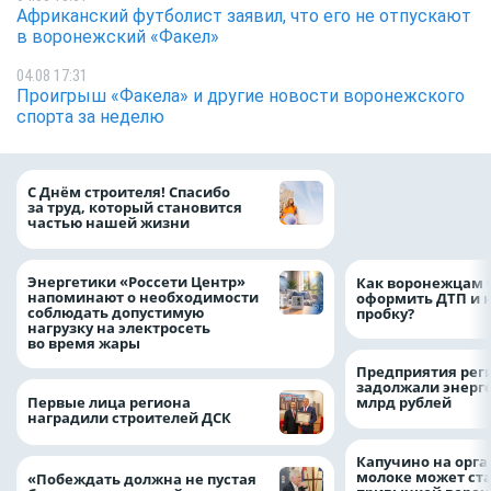
Африканский футболист заявил, что его не отпускают
в воронежский «Факел»
04.08 17:31
Проигрыш «Факела» и другие новости воронежского
спорта за неделю
«ТНС энерго Вор
С Днём строителя! Спасибо
определило
за труд, который становится
победителей акц
частью нашей жизни
выгода» по итог
Энергетики «Россети Центр»
Как воронежцам 
напоминают о необходимости
оформить ДТП и н
соблюдать допустимую
пробку?
нагрузку на электросеть
во время жары
Предприятия рег
задолжали энерг
Первые лица региона
млрд рублей
наградили строителей ДСК
Капучино на орг
молоке может ста
«Побеждать должна не пустая