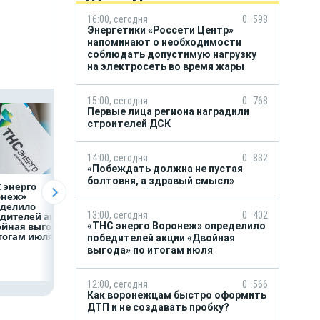
16:00, сегодня
0
598
Энергетики «Россети Центр»
напоминают о необходимости
соблюдать допустимую нагрузку
на электросеть во время жары
15:00, сегодня
0
768
Первые лица региона наградили
строителей ДСК
14:00, сегодня
0
832
«Побеждать должна не пустая
болтовня, а здравый смысл»
 энерго
Как воронежцам
Предприятия
онеж»
быстро оформить
региона задолжа
еделило
ДТП и не создавать
энергетикам 2 м
13:00, сегодня
0
402
дителей акции
пробку?
рублей
ойная выгода»
«ТНС энерго Воронеж» определило
тогам июля
победителей акции «Двойная
выгода» по итогам июля
12:00, сегодня
0
566
Как воронежцам быстро оформить
ДТП и не создавать пробку?