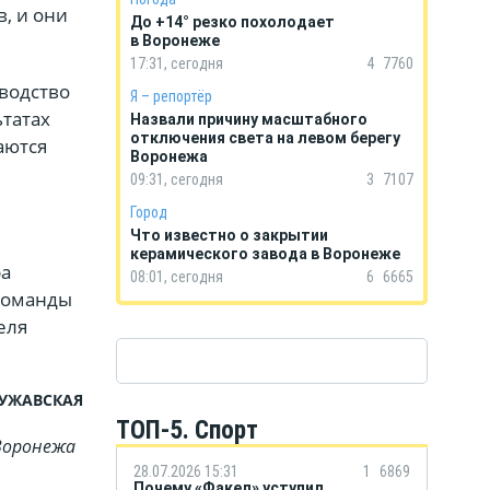
, и они
До +14° резко похолодает
в Воронеже
17:31, сегодня
4
7760
оводство
Я – репортёр
ьтатах
Назвали причину масштабного
отключения света на левом берегу
аются
Воронежа
09:31, сегодня
3
7107
Город
Что известно о закрытии
керамического завода в Воронеже
ра
08:01, сегодня
6
6665
 команды
еля
ЧУЖАВСКАЯ
ТОП-5. Спорт
Воронежа
28.07.2026 15:31
1
6869
Почему «Факел» уступил