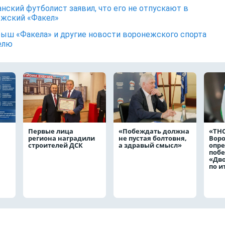
нский футболист заявил, что его не отпускают в
жский «Факел»
ыш «Факела» и другие новости воронежского спорта
елю
Первые лица
«Побеждать должна
«ТНС
региона наградили
не пустая болтовня,
Вор
строителей ДСК
а здравый смысл»
опр
побе
«Дв
по и