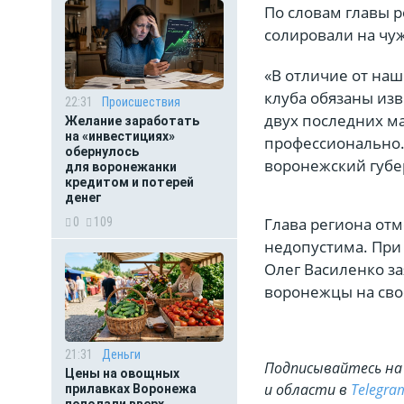
По словам главы р
солировали на чу
«В отличие от на
клуба обязаны из
22:31
Происшествия
двух последних ма
Желание заработать
на «инвестициях»
профессионально. 
обернулось
воронежский губе
для воронежанки
кредитом и потерей
денег
Глава региона отм
0
109
недопустима. При 
Олег Василенко за
воронежцы на сво
21:31
Деньги
Подписывайтесь на 
Цены на овощных
и области в
Telegra
прилавках Воронежа