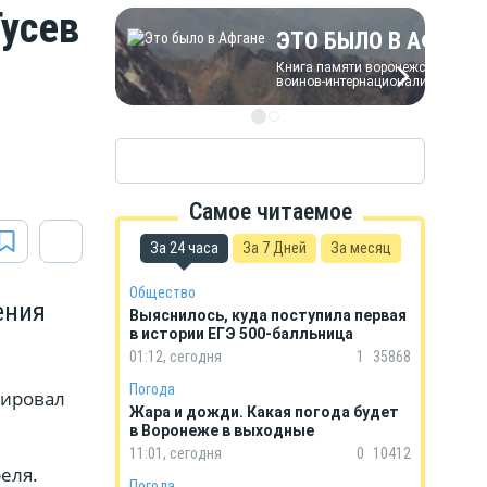
Гусев
ЭТО БЫЛО В АФГАН
Книга памяти воронежских
воинов-интернационалистов
Самое читаемое
За 24 часа
За 7 Дней
За месяц
Общество
ения
Выяснилось, куда поступила первая
в истории ЕГЭ 500-балльница
01:12, сегодня
1
35868
Погода
тировал
Жара и дожди. Какая погода будет
в Воронеже в выходные
11:01, сегодня
0
10412
реля.
Погода