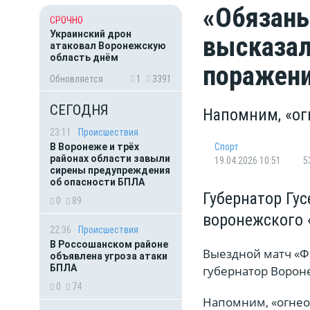
«Обязаны
СРОЧНО
Украинский дрон
высказал
атаковал Воронежскую
область днём
поражени
Обновляется
1
3391
СЕГОДНЯ
Напомним, «ог
23:11
Происшествия
В Воронеже и трёх
Спорт
районах области завыли
19.04.2026 10:51
5
сирены предупреждения
об опасности БПЛА
Губернатор Гу
0
89
воронежского 
22:36
Происшествия
В Россошанском районе
Выездной матч «Ф
объявлена угроза атаки
БПЛА
губернатор Вороне
0
74
Напомним, «огне