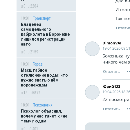
Дай Бо
0
2284
И гнат
Так по
19:01
Транспорт
Владелец
самодельного
кабриолета в Воронеже
лишился регистрации
DimonVAI
авто
19.04.2026 09:5
0
2159
Боженька ну
никого чем 
18:31
Город
Масштабное
отключение воды: что
нужно знать о нём
воронежцам
Юрий123
19.04.2026 18:3
13
5872
22 посмотри
18:01
Психология
Психолог объяснил,
почему нас тянет к «не
тем» людям
0
1401