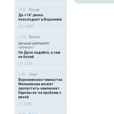
17:31
Погода
До +14° резко
похолодает в Воронеже
4
8090
17:15
Мнение
Евгений ШКРЫКИН
публицист
На Дусю надейся, а сам
не болей
0
372
17:01
Спорт
Воронежская гимнастка
Мельникова может
пропустить чемпионат
Европы из-за проблем с
визой
1
381