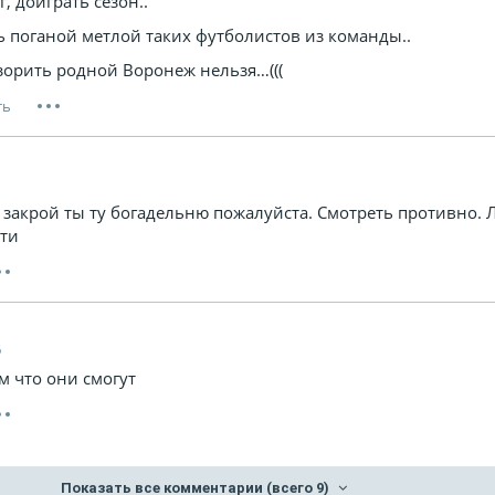
г, доиграть сезон..
ь поганой метлой таких футболистов из команды..
зорить родной Воронеж нельзя…(((
1
 закрой ты ту богадельню пожалуйста. Смотреть противно.
эти
6
м что они смогут
Показать все комментарии
(всего 9)