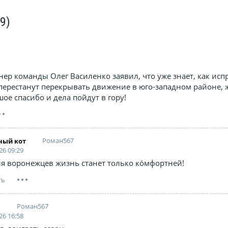
(9)
1
нер команды Олег Василенко заявил, что уже знает, как исп
перестанут перекрывать движение в юго-западном районе, 
ое спасибо и дела пойдут в гору!
Роман567
ный кот
26 09:29
ля воронежцев жизнь станет только ко́мфортней!
Роман567
н
26 16:58