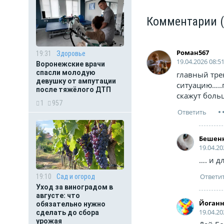
Комментарии
Роман567
19:31
Здоровье
19.04.2026 08:5
Воронежские врачи
спасли молодую
главный тре
девушку от ампутации
ситуацию…..
после тяжёлого ДТП
скажут больш
1
957
Бешен
19.04.20
…. и д
19:10
Сад и огород
Уход за виноградом в
августе: что
Йоган
обязательно нужно
19.04.20
сделать до сбора
урожая