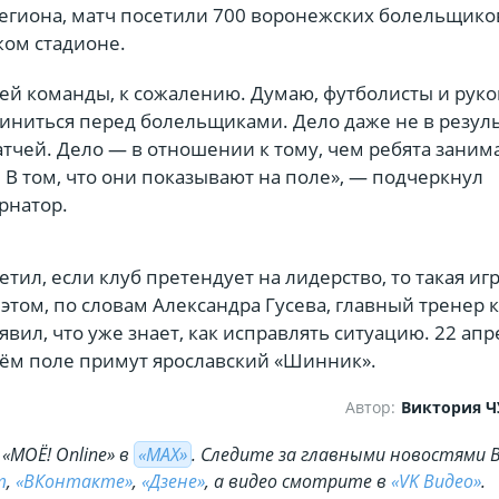
егиона, матч посетили 700 воронежских болельщиков
жом стадионе.
шей команды, к сожалению. Думаю, футболисты и рук
виниться перед болельщиками. Дело даже не в резул
тчей. Дело — в отношении к тому, чем ребята заним
В том, что они показывают на поле», — подчеркнул
рнатор.
етил, если клуб претендует на лидерство, то такая иг
этом, по словам Александра Гусева, главный тренер
явил, что уже знает, как исправлять ситуацию. 22 апр
ём поле примут ярославский «Шинник».
Автор:
Виктория 
«МОЁ! Online» в
«МАХ»
. Cледите за главными новостями 
m
,
«ВКонтакте»
,
«Дзене»
, а видео смотрите в
«VK Видео»
.