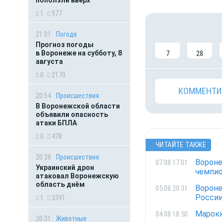
поползли вверх
1
977
21:01
Погода
Прогноз погоды
в Воронеже на субботу, 8
7
28
августа
0
2170
КОММЕНТИ
20:54
Происшествия
В Воронежской области
объявили опасность
атаки БПЛА
0
478
ЧИТАЙТЕ ТАКЖЕ
20:38
Происшествия
Вороне
07.08 17:01
Украинский дрон
чемпио
атаковал Воронежскую
область днём
Вороне
05.08 20:31
Росси
1
3391
Марокк
04.08 18:50
20:31
Животные