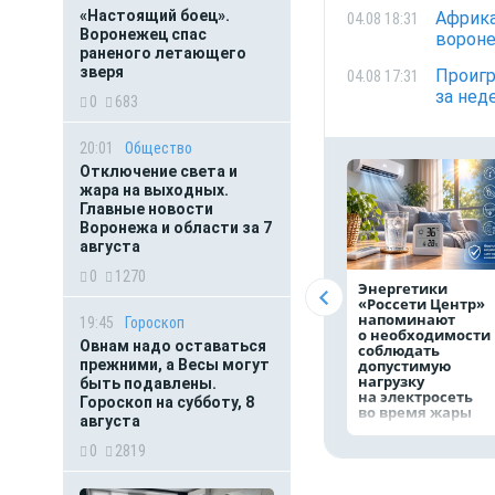
«Настоящий боец».
Африка
04.08 18:31
Воронежец спас
вороне
раненого летающего
зверя
Проигр
04.08 17:31
за нед
0
683
20:01
Общество
Отключение света и
жара на выходных.
Главные новости
Воронежа и области за 7
августа
0
1270
Энергетики
«Россети Центр»
напоминают
19:45
Гороскоп
о необходимости
Овнам надо оставаться
соблюдать
прежними, а Весы могут
допустимую
нагрузку
быть подавлены.
на электросеть
Гороскоп на субботу, 8
во время жары
августа
0
2819