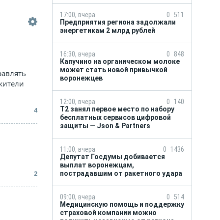
17:00, вчера
0
511
Предприятия региона задолжали
энергетикам 2 млрд рублей
16:30, вчера
0
848
Капучино на органическом молоке
может стать новой привычкой
равлять
воронежцев
жители
12:00, вчера
0
140
Т2 занял первое место по набору
4
бесплатных сервисов цифровой
защиты — Json & Partners
11:00, вчера
0
1436
Депутат Госдумы добивается
выплат воронежцам,
2
пострадавшим от ракетного удара
09:00, вчера
0
514
Медицинскую помощь и поддержку
страховой компании можно