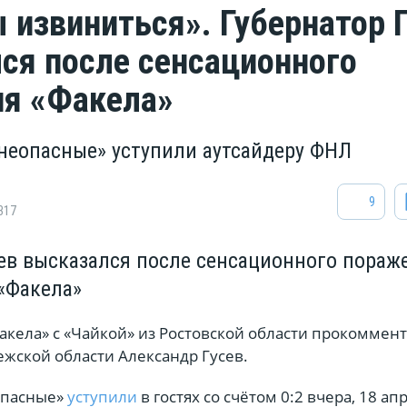
 извиниться». Губернатор 
ся после сенсационного
я «Факела»
неопасные» уступили аутсайдеру ФНЛ
9
317
сев высказался после сенсационного пораж
«Факела»
акела» с «Чайкой» из Ростовской области прокоммен
жской области Александр Гусев.
опасные»
уступили
в гостях со счётом 0:2 вчера, 18 ап