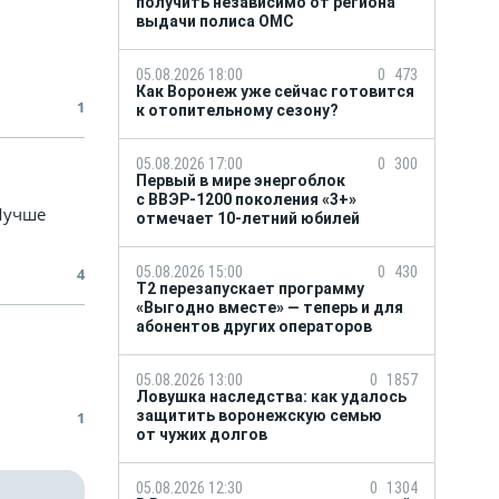
получить независимо от региона
выдачи полиса ОМС
05.08.2026 18:00
0
473
Как Воронеж уже сейчас готовится
1
к отопительному сезону?
05.08.2026 17:00
0
300
Первый в мире энергоблок
с ВВЭР-1200 поколения «3+»
 Лучше
отмечает 10-летний юбилей
05.08.2026 15:00
0
430
4
Т2 перезапускает программу
«Выгодно вместе» — теперь и для
абонентов других операторов
05.08.2026 13:00
0
1857
Ловушка наследства: как удалось
защитить воронежскую семью
1
от чужих долгов
05.08.2026 12:30
0
1304