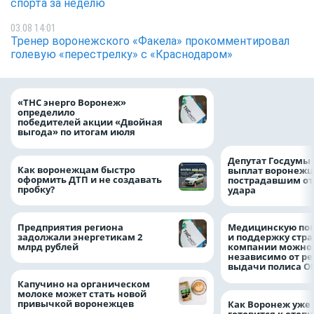
спорта за неделю
03.08 14:01
Тренер воронежского «Факела» прокомментировал
голевую «перестрелку» с «Краснодаром»
Т2 занял первое 
«ТНС энерго Воронеж»
по набору беспла
определило
сервисов цифров
победителей акции «Двойная
Json & Partners
выгода» по итогам июля
Депутат Госдумы
Как воронежцам быстро
выплат воронежц
оформить ДТП и не создавать
пострадавшим от
пробку?
удара
Предприятия региона
Медицинскую по
задолжали энергетикам 2
и поддержку стр
млрд рублей
компании можно 
независимо от ре
выдачи полиса
Капучино на органическом
молоке может стать новой
привычкой воронежцев
Как Воронеж уже 