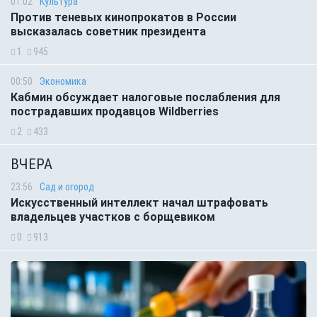
01:02
Культура
Против теневых кинопрокатов в России
высказалась советник президента
1
945
00:50
Экономика
Кабмин обсуждает налоговые послабления для
пострадавших продавцов Wildberries
2
433
ВЧЕРА
23:56
Сад и огород
Искусственный интеллект начал штрафовать
владельцев участков с борщевиком
0
913