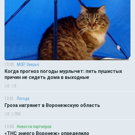
13:30
МОЁ! Зверьё
Когда прогноз погоды мурлычет: пять пушистых
причин не сидеть дома в выходные
0
0
13:01
Погода
Гроза нагрянет в Воронежскую область
0
700
13:00
Новости партнёров
«ТНС энерго Воронеж» определило