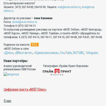
Есть интересная новость?
Звоните: (473) 267-94-00, 264-93-98. Пишите:
web@moe-online.ru
,
moe@moe-
online.ru
Директор по рекламе —
Анна Калинина
Почта:
direct@moe-online.ru
Телефон 8 (473) 267-94-13
По вопросам размещения рекламы на портале «МОЁ! Online», «МОЁ! Белгород»,
«МОЁ! Курск», «МОЁ! Липецк», «МОЁ! Тамбов», в газете «МОЁ!» обращайтесь по
телефонам: 8 (473) 267-94-13, 267-94-11, 267-94-10, 267-94-08, 267-94-07, 267-94-06
RSS
Подписка на новости:
«МОЁ! Online» в сети:
«Дзен»
,
«ВКонтакте»
,
«Одноклассники»
,
YouTube
,
RUTUBE
,
Telegram
.
Наши партнёры:
Альянс руководителей
Типография «Прайм Принт Воронеж»
региональных СМИ России
Цифровая газета «МОЁ! Плюс»
О нас