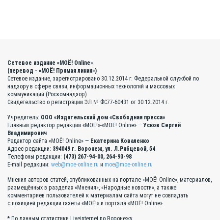
Сетевое издание «МОЁ! Online»
(перевод - «МОЁ! Прямая линия»)
Сетевое издание, зарегистрировано 30.12.2014 г. Федеральной службой по
надзору в сфере связи, информационных технологий и массовых
коммуникаций (Роскомнадзор)
Свидетельство о регистрации ЭЛ № ФС77-60431 от 30.12.2014 г.
Учредитель:
ООО «Издательский дом «Свободная пресса»
Главный редактор редакции «МОЁ!»-«МОЁ! Online» —
Усков Сергей
Владимирович
Редактор сайта «МОЁ! Online» —
Екатерина Коваленко
Адрес редакции:
394049 г. Воронеж, ул. Л.Рябцевой, 54
Телефоны редакции:
(473) 267-94-00, 264-93-98
E-mail редакции:
web@moe-online.ru
и
moe@moe-online.ru
Мнения авторов статей, опубликованных на портале «МОЁ! Online», материалов,
размещённых в разделах «Мнения», «Народные новости», а также
комментариев пользователей к материалам сайта могут не совпадать
с позицией редакции газеты «МОЁ!» и портала «МОЁ! Online».
* По данным статистики Liveinternet по Воронежу