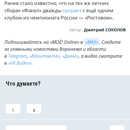
Ранее стало известно, что на тех же летних
сборах «Факел» дважды
сыграет
с ещё одним
клубом из чемпионата России — «Ростовом».
Автор:
Дмитрий СОКОЛОВ
Подписывайтесь на «МОЁ! Online» в
«МАХ»
. Cледите
за главными новостями Воронежа и области
в
Telegram
,
«ВКонтакте»
,
«Дзене»
, а видео смотрите
в
«VK Видео»
.
1
4