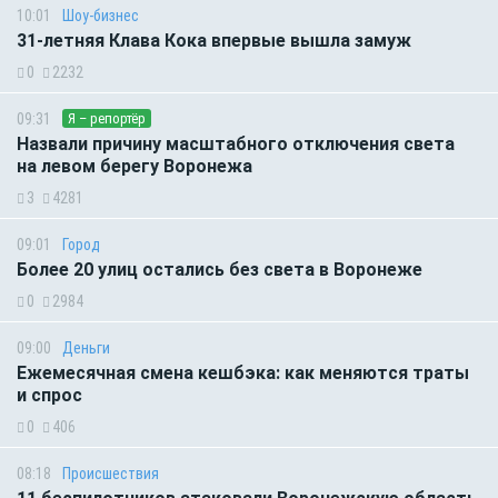
10:01
Шоу-бизнес
31-летняя Клава Кока впервые вышла замуж
0
2232
09:31
Я – репортёр
Назвали причину масштабного отключения света
на левом берегу Воронежа
3
4281
09:01
Город
Более 20 улиц остались без света в Воронеже
0
2984
09:00
Деньги
Ежемесячная смена кешбэка: как меняются траты
и спрос
0
406
08:18
Происшествия