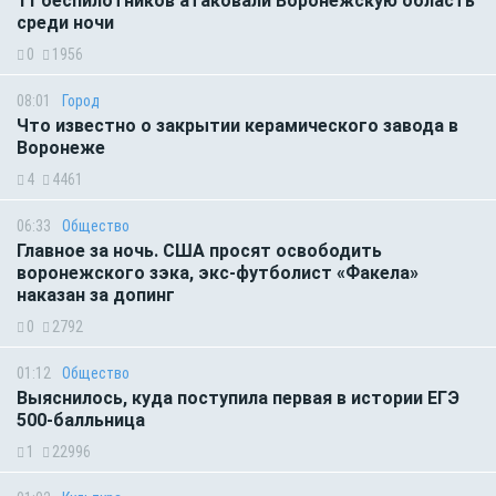
11 беспилотников атаковали Воронежскую область
среди ночи
0
1956
08:01
Город
Что известно о закрытии керамического завода в
Воронеже
4
4461
06:33
Общество
Главное за ночь. CША просят освободить
воронежского зэка, экс-футболист «Факела»
наказан за допинг
0
2792
01:12
Общество
Выяснилось, куда поступила первая в истории ЕГЭ
500-балльница
1
22996