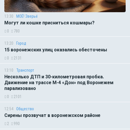
13:30
МОЁ! Зверьё
Могут ли кошке присниться кошмары?
0
780
13:20
Город
15 воронежских улиц оказались обесточены
0
2131
13:10
Транспорт
Несколько ДТП и 30-километровая пробка.
Движение на трассе М-4 «Дон» под Воронежем
парализовано
0
2101
12:54
Общество
Сирены прозвучат в воронежском районе
2
990