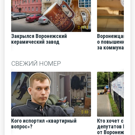
5813
Закрылся Воронежский
Воронежцам на
керамический завод
о повышении п
за коммунальные
СВЕЖИЙ НОМЕР
83
Кого испортил «квартирный
Кто хочет срази
вопрос»?
депутатов Гос
от Воронежск...