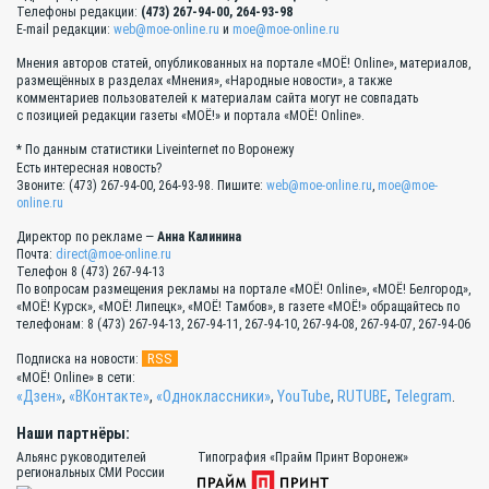
Телефоны редакции:
(473) 267-94-00, 264-93-98
E-mail редакции:
web@moe-online.ru
и
moe@moe-online.ru
Мнения авторов статей, опубликованных на портале «МОЁ! Online», материалов,
размещённых в разделах «Мнения», «Народные новости», а также
комментариев пользователей к материалам сайта могут не совпадать
с позицией редакции газеты «МОЁ!» и портала «МОЁ! Online».
* По данным статистики Liveinternet по Воронежу
Есть интересная новость?
Звоните: (473) 267-94-00, 264-93-98. Пишите:
web@moe-online.ru
,
moe@moe-
online.ru
Директор по рекламе —
Анна Калинина
Почта:
direct@moe-online.ru
Телефон 8 (473) 267-94-13
По вопросам размещения рекламы на портале «МОЁ! Online», «МОЁ! Белгород»,
«МОЁ! Курск», «МОЁ! Липецк», «МОЁ! Тамбов», в газете «МОЁ!» обращайтесь по
телефонам: 8 (473) 267-94-13, 267-94-11, 267-94-10, 267-94-08, 267-94-07, 267-94-06
RSS
Подписка на новости:
«МОЁ! Online» в сети:
«Дзен»
,
«ВКонтакте»
,
«Одноклассники»
,
YouTube
,
RUTUBE
,
Telegram
.
Наши партнёры:
Альянс руководителей
Типография «Прайм Принт Воронеж»
региональных СМИ России