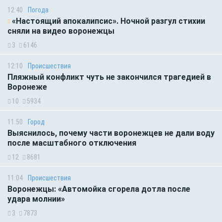
12:40
Погода
«Настоящий апокалипсис». Ночной разгул стихии
сняли на видео воронежцы
3
6146
12:10
Происшествия
Пляжный конфликт чуть не закончился трагедией в
Воронеже
10
5934
11:50
Город
Выяснилось, почему части воронежцев не дали воду
после масштабного отключения
12
8681
11:04
Происшествия
Воронежцы: «Автомойка сгорела дотла после
удара молнии»
3
7873