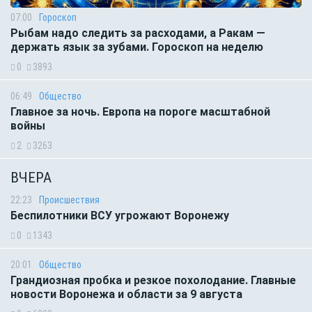
07:00
Гороскоп
Рыбам надо следить за расходами, а Ракам —
держать язык за зубами. Гороскоп на неделю
0
3893
06:49
Общество
Главное за ночь. Европа на пороге масштабной
войны
2
3263
ВЧЕРА
22:23
Происшествия
Беспилотники ВСУ угрожают Воронежу
0
1343
20:01
Общество
Грандиозная пробка и резкое похолодание. Главные
новости Воронежа и области за 9 августа