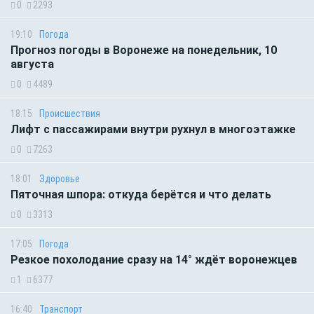
0
2293
19:10
Погода
Прогноз погоды в Воронеже на понедельник, 10
августа
0
4489
18:15
Происшествия
Лифт с пассажирами внутри рухнул в многоэтажке
0
7263
18:01
Здоровье
Пяточная шпора: откуда берётся и что делать
0
3313
17:05
Погода
Резкое похолодание сразу на 14° ждёт воронежцев
1
6377
16:40
Транспорт