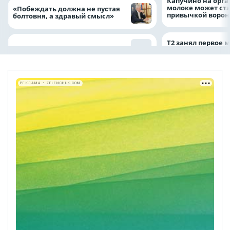
Капучино на орг
молоке может ста
«Побеждать должна не пустая
привычкой воро
болтовня, а здравый смысл»
Т2 занял первое 
РЕКЛАМА • ZELENCHUK.COM