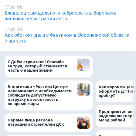
07.08 19:01
Владелец самодельного кабриолета в Воронеже
лишился регистрации авто
07.08 14:31
Как обстоят дела с бензином в Воронежской области
7 августа
«ТНС энерго Вор
С Днём строителя! Спасибо
определило
за труд, который становится
победителей акц
частью нашей жизни
выгода» по итог
Энергетики «Россети Центр»
Как воронежцам 
напоминают о необходимости
оформить ДТП и н
соблюдать допустимую
пробку?
нагрузку на электросеть
во время жары
Предприятия рег
задолжали энерг
Первые лица региона
млрд рублей
наградили строителей ДСК