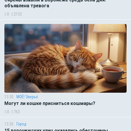
объявлена тревога
0
2132
13:30
МОЁ! Зверьё
Могут ли кошке присниться кошмары?
0
763
13:20
Город
15 воронежских улиц оказались обесточены