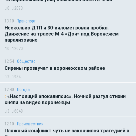
0
2093
13:10
Транспорт
Несколько ДТП и 30-километровая пробка.
Движение на трассе М-4 «Дон» под Воронежем
парализовано
0
2070
12:54
Общество
Сирены прозвучат в воронежском районе
2
984
12:40
Погода
«Настоящий апокалипсис». Ночной разгул стихии
сняли на видео воронежцы
3
6048
12:10
Происшествия
Пляжный конфликт чуть не закончился трагедией в