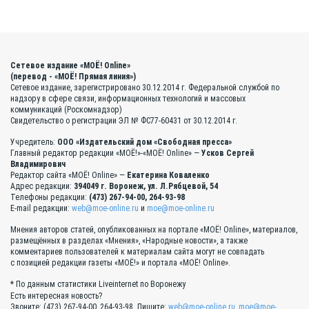
Сетевое издание «МОЁ! Online»
(перевод - «МОЁ! Прямая линия»)
Сетевое издание, зарегистрировано 30.12.2014 г. Федеральной службой по
надзору в сфере связи, информационных технологий и массовых
коммуникаций (Роскомнадзор)
Свидетельство о регистрации ЭЛ № ФС77-60431 от 30.12.2014 г.
Учредитель:
ООО «Издательский дом «Свободная пресса»
Главный редактор редакции «МОЁ!»-«МОЁ! Online» —
Усков Сергей
Владимирович
Редактор сайта «МОЁ! Online» —
Екатерина Коваленко
Адрес редакции:
394049 г. Воронеж, ул. Л.Рябцевой, 54
Телефоны редакции:
(473) 267-94-00, 264-93-98
E-mail редакции:
web@moe-online.ru
и
moe@moe-online.ru
Мнения авторов статей, опубликованных на портале «МОЁ! Online», материалов,
размещённых в разделах «Мнения», «Народные новости», а также
комментариев пользователей к материалам сайта могут не совпадать
с позицией редакции газеты «МОЁ!» и портала «МОЁ! Online».
* По данным статистики Liveinternet по Воронежу
Есть интересная новость?
Звоните: (473) 267-94-00, 264-93-98. Пишите:
web@moe-online.ru
,
moe@moe-