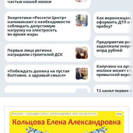
частью нашей жизни
выгода» по итог
Энергетики «Россети Центр»
Как воронежцам 
напоминают о необходимости
оформить ДТП и н
соблюдать допустимую
пробку?
нагрузку на электросеть
во время жары
Предприятия рег
задолжали энерг
Первые лица региона
млрд рублей
наградили строителей ДСК
Капучино на орг
молоке может ста
«Побеждать должна не пустая
привычкой воро
болтовня, а здравый смысл»
Т2 занял первое 
РЕКЛАМА • КОЛЬЦОВА ЕЛЕНА АЛЕКСАНДРОВНА ИНН 366100251196