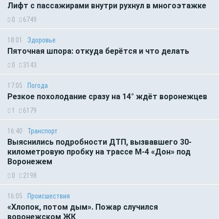
Лифт с пассажирами внутри рухнул в многоэтажке
0
6749
18:01
Здоровье
Пяточная шпора: откуда берётся и что делать
0
3143
17:05
Погода
Резкое похолодание сразу на 14° ждёт воронежцев
1
6179
16:40
Транспорт
Выяснились подробности ДТП, вызвавшего 30-
километровую пробку на трассе М-4 «Дон» под
Воронежем
0
2198
16:05
Происшествия
«Хлопок, потом дым». Пожар случился
воронежском ЖК