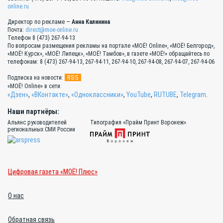
online.ru
Директор по рекламе —
Анна Калинина
Почта:
direct@moe-online.ru
Телефон 8 (473) 267-94-13
По вопросам размещения рекламы на портале «МОЁ! Online», «МОЁ! Белгород»,
«МОЁ! Курск», «МОЁ! Липецк», «МОЁ! Тамбов», в газете «МОЁ!» обращайтесь по
телефонам: 8 (473) 267-94-13, 267-94-11, 267-94-10, 267-94-08, 267-94-07, 267-94-06
RSS
Подписка на новости:
«МОЁ! Online» в сети:
«Дзен»
,
«ВКонтакте»
,
«Одноклассники»
,
YouTube
,
RUTUBE
,
Telegram
.
Наши партнёры:
Альянс руководителей
Типография «Прайм Принт Воронеж»
региональных СМИ России
Цифровая газета «МОЁ! Плюс»
О нас
Обратная связь