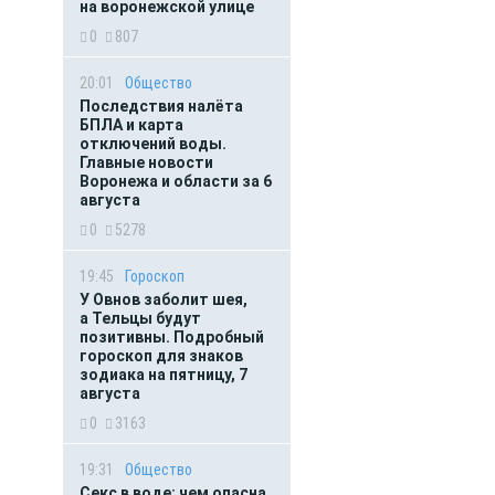
на воронежской улице
0
807
20:01
Общество
Последствия налёта
БПЛА и карта
отключений воды.
Главные новости
Воронежа и области за 6
августа
0
5278
19:45
Гороскоп
У Овнов заболит шея,
а Тельцы будут
позитивны. Подробный
гороскоп для знаков
зодиака на пятницу, 7
августа
0
3163
19:31
Общество
Секс в воде: чем опасна