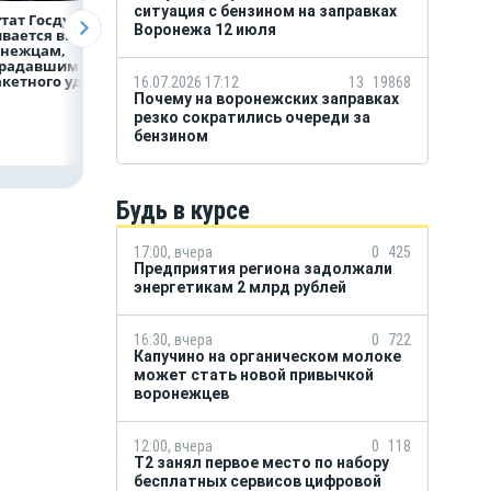
ситуация с бензином на заправках
тат Госдумы
Медицинскую
Как Воронеж уже
Воронежа 12 июля
вается выплат
помощь
сейчас готовится
онежцам,
и поддержку
к отопительному
традавшим
страховой компании
сезону?
акетного удара
можно получить
16.07.2026 17:12
13
19868
независимо
Почему на воронежских заправках
от региона выдачи
резко сократились очереди за
полиса ОМС
бензином
Будь в курсе
17:00, вчера
0
425
Предприятия региона задолжали
энергетикам 2 млрд рублей
16:30, вчера
0
722
Капучино на органическом молоке
может стать новой привычкой
воронежцев
12:00, вчера
0
118
Т2 занял первое место по набору
бесплатных сервисов цифровой