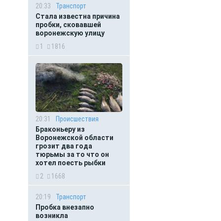
20:33
Транспорт
Стала известна причина
пробки, сковавшей
воронежскую улицу
1
1816
20:31
Происшествия
Браконьеру из
Воронежской области
грозит два года
тюрьмы за то что он
хотел поесть рыбки
2
1668
20:19
Транспорт
Пробка внезапно
возникла