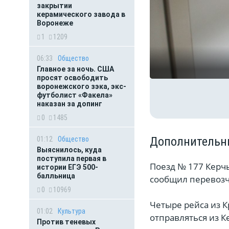
закрытии
керамического завода в
Воронеже
1
1209
06:33
Общество
Главное за ночь. CША
просят освободить
воронежского зэка, экс-
футболист «Факела»
наказан за допинг
0
1485
Дополнительны
01:12
Общество
Выяснилось, куда
поступила первая в
Поезд № 177 Керч
истории ЕГЭ 500-
балльница
сообщил перевозч
0
10969
Четыре рейса из К
01:02
Культура
отправляться из Ке
Против теневых