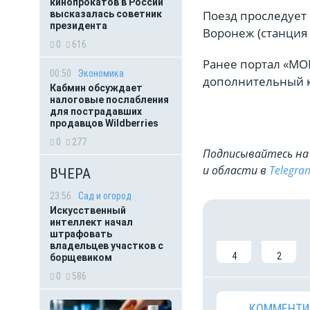
кинопрокатов в России
Поезд проследует 
высказалась советник
президента
Воронеж (станция 
0
616
Ранее портал «МО
00:50
Экономика
дополнительный 
Кабмин обсуждает
налоговые послабления
для пострадавших
продавцов Wildberries
0
277
Подписывайтесь на 
и области в
Telegra
ВЧЕРА
23:56
Сад и огород
Искусственный
интеллект начал
штрафовать
владельцев участков с
4
2
борщевиком
0
586
КОММЕНТИ