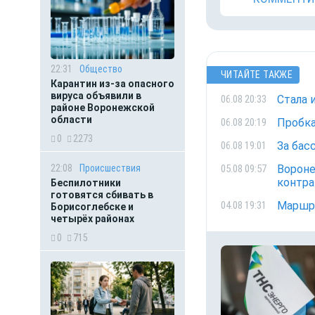
22:31
Общество
ЧИТАЙТЕ ТАКЖЕ
Карантин из-за опасного
вируса объявили в
Стала 
06.08 20:33
районе Воронежской
области
Пробка
06.08 20:19
0
2273
За бас
06.08 19:01
Вороне
22:08
Происшествия
05.08 09:57
контра
Беспилотники
готовятся сбивать в
Маршру
04.08 19:31
Борисоглебске и
четырёх районах
0
715