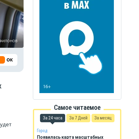
ь ФИЛОНОВ
ОК
ж
Самое читаемое
За 24 часа
За 7 Дней
За месяц
будет
Город
Появилась карта масштабных