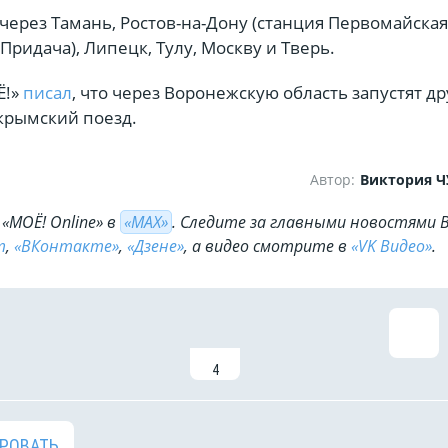
через Тамань, Ростов-на-Дону (станция Первомайская
Придача), Липецк, Тулу, Москву и Тверь.
Ё!»
писал
, что через Воронежскую область запустят д
крымский поезд.
Автор:
Виктория 
«МОЁ! Online» в
«МАХ»
. Cледите за главными новостями 
m
,
«ВКонтакте»
,
«Дзене»
, а видео смотрите в
«VK Видео»
.
4
РОВАТЬ