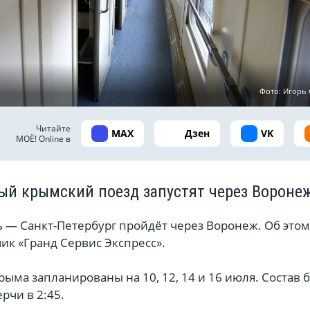
Фото: Игор
Читайте
MAX
Дзен
VK
МОЁ! Online в
й крымский поезд запустят через Вороне
ь — Санкт-Петербург пройдёт через Воронеж. Об этом
ик «Гранд Сервис Экспресс».
рыма запланированы на 10, 12, 14 и 16 июля. Состав 
рчи в 2:45.