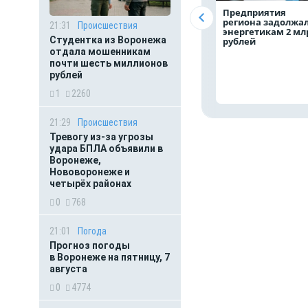
Предприятия
региона задолжа
21:31
Происшествия
энергетикам 2 мл
Студентка из Воронежа
рублей
отдала мошенникам
почти шесть миллионов
рублей
1
2260
21:29
Происшествия
Тревогу из-за угрозы
удара БПЛА объявили в
Воронеже,
Нововоронеже и
четырёх районах
0
768
21:01
Погода
Прогноз погоды
в Воронеже на пятницу, 7
августа
0
4774