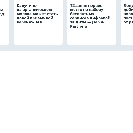
Капучино
Т2 занял первое
Депу
ли
на органическом
место по набору
доби
рд
молоке может стать
бесплатных
вор
новой привычкой
сервисов цифровой
пос
воронежцев
защиты — Json &
от р
Partners