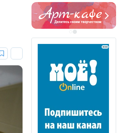
ЭТО БЫЛО В АФГАН
Книга памяти воронежских
воинов-интернационалистов