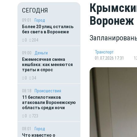
Крымский
СЕГОДНЯ
Воронеж
09:01
Город
Более 20 улиц остались
без света в Воронеже
Запланированы
0
204
Транспорт
09:00
Деньги
01.07.2026 17:31
1
Ежемесячная смена
кешбэка: как меняются
траты и спрос
0
34
08:18
Происшествия
11 беспилотников
атаковали Воронежскую
область среди ночи
0
723
08:01
Город
Что известно о