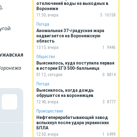
отключений воды на выходных в
),
Воронеже
11:50, вчера
5
16158
Погода
ругой
Аномальная 37-градусная жара
надвигается на Воронежскую
область
13:15, вчера
1
9446
ЧУЖАВСКАЯ
Общество
Выяснилось, куда поступила первая
Воронежа
в истории ЕГЭ 500-балльница
01:12, сегодня
0
8814
Погода
Выяснилось, когда дождь
обрушится на воронежцев
12:40, вчера
3
8777
Происшествия
Нефтеперерабатывающий завод
вспыхнул после удара украинских
БПЛА
12:50, вчера
1
6499