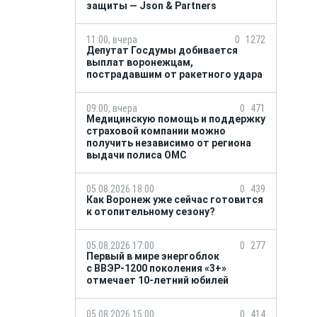
защиты — Json & Partners
11:00, вчера
0
1272
Депутат Госдумы добивается
выплат воронежцам,
пострадавшим от ракетного удара
09:00, вчера
0
471
Медицинскую помощь и поддержку
страховой компании можно
получить независимо от региона
выдачи полиса ОМС
05.08.2026 18:00
0
439
Как Воронеж уже сейчас готовится
к отопительному сезону?
05.08.2026 17:00
0
277
Первый в мире энергоблок
с ВВЭР-1200 поколения «3+»
отмечает 10-летний юбилей
05.08.2026 15:00
0
414