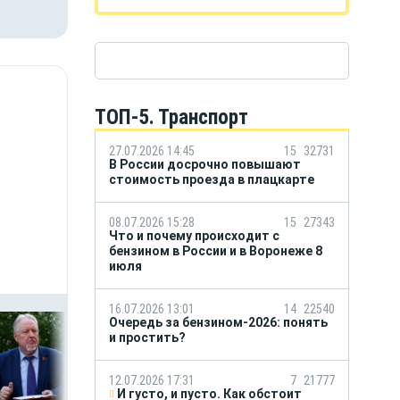
ТОП-5. Транспорт
27.07.2026 14:45
15
32731
В России досрочно повышают
стоимость проезда в плацкарте
08.07.2026 15:28
15
27343
Что и почему происходит с
бензином в России и в Воронеже 8
июля
16.07.2026 13:01
14
22540
Очередь за бензином-2026: понять
и простить?
12.07.2026 17:31
7
21777
И густо, и пусто. Как обстоит