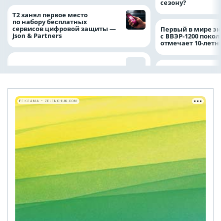
сезону?
Т2 занял первое место
по набору бесплатных
сервисов цифровой защиты —
Первый в мире э
Json & Partners
с ВВЭР-1200 покол
отмечает 10-лет
РЕКЛАМА • ZELENCHUK.COM