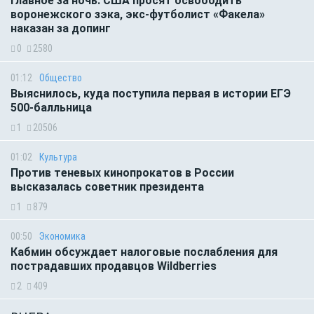
Главное за ночь. CША просят освободить
воронежского зэка, экс-футболист «Факела»
наказан за допинг
0
2580
01:12
Общество
Выяснилось, куда поступила первая в истории ЕГЭ
500-балльница
1
20506
01:02
Культура
Против теневых кинопрокатов в России
высказалась советник президента
1
879
00:50
Экономика
Кабмин обсуждает налоговые послабления для
пострадавших продавцов Wildberries
2
409