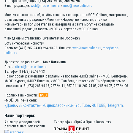
Телефоны редакции:
(473) 267-94-00, 264-93-98
E-mail редакции:
web@moe-online.ru
и
moe@moe-online.ru
Мнения авторов статей, опубликованных на портале «МОЁ! Online», материалов,
размещённых в разделах «Мнения», «Народные новости», а также
комментариев пользователей к материалам сайта могут не совпадать
с позицией редакции газеты «МОЁ!» и портала «МОЁ! Online».
* По данным статистики Liveinternet по Воронежу
Есть интересная новость?
Звоните: (473) 267-94-00, 264-93-98. Пишите:
web@moe-online.ru
,
moe@moe-
online.ru
Директор по рекламе —
Анна Калинина
Почта:
direct@moe-online.ru
Телефон 8 (473) 267-94-13
По вопросам размещения рекламы на портале «МОЁ! Online», «МОЁ! Белгород»,
«МОЁ! Курск», «МОЁ! Липецк», «МОЁ! Тамбов», в газете «МОЁ!» обращайтесь по
телефонам: 8 (473) 267-94-13, 267-94-11, 267-94-10, 267-94-08, 267-94-07, 267-94-06
RSS
Подписка на новости:
«МОЁ! Online» в сети:
«Дзен»
,
«ВКонтакте»
,
«Одноклассники»
,
YouTube
,
RUTUBE
,
Telegram
.
Наши партнёры:
Альянс руководителей
Типография «Прайм Принт Воронеж»
региональных СМИ России