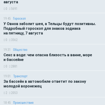
августа
0
5691
19:45
Гороскоп
У Овнов заболит шея, а Тельцы будут позитивны.
Подробный гороскоп для знаков зодиака
на пятницу, 7 августа
0
3562
19:31
Общество
Секс в воде: чем опасна близость в ванне, море
и бассейне
0
2881
19:01
Транспорт
За бассейн в автомобиле ответит по закону
молодой воронежец
2
2053
18:45
Происшествия