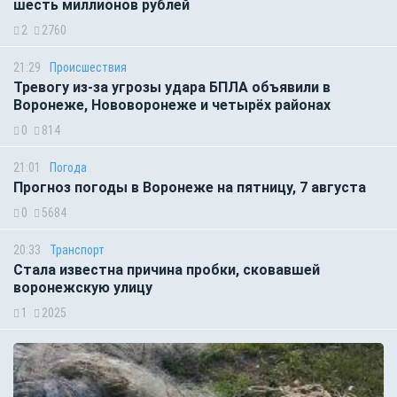
шесть миллионов рублей
2
2760
21:29
Происшествия
Тревогу из-за угрозы удара БПЛА объявили в
Воронеже, Нововоронеже и четырёх районах
0
814
21:01
Погода
Прогноз погоды в Воронеже на пятницу, 7 августа
0
5684
20:33
Транспорт
Стала известна причина пробки, сковавшей
воронежскую улицу
1
2025