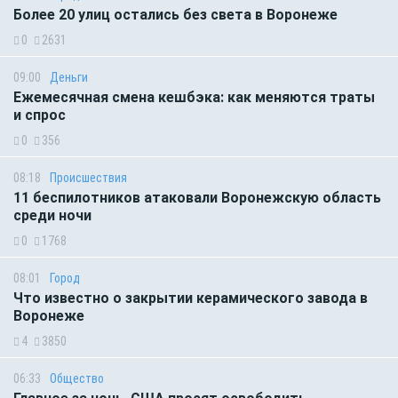
Более 20 улиц остались без света в Воронеже
0
2631
09:00
Деньги
Ежемесячная смена кешбэка: как меняются траты
и спрос
0
356
08:18
Происшествия
11 беспилотников атаковали Воронежскую область
среди ночи
0
1768
08:01
Город
Что известно о закрытии керамического завода в
Воронеже
4
3850
06:33
Общество