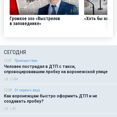
91
Громкое эхо «Выстрелов
«Хоть бы наш с
в заповеднике»
СЕГОДНЯ
12:01
Происшествия
Человек пострадал в ДТП с такси,
спровоцировавшим пробку на воронежской улице
0
184
12:00
От первого лица
Как воронежцам быстро оформить ДТП и не
создавать пробку?
0
41