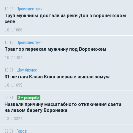
10:38
Происшествия
Труп мужчины достали из реки Дон в воронежском
селе
0
1006
10:12
Происшествия
Трактор переехал мужчину под Воронежем
0
1484
10:01
Шоу-бизнес
31-летняя Клава Кока впервые вышла замуж
0
1695
09:31
Я – репортёр
Назвали причину масштабного отключения света
на левом берегу Воронежа
3
3324
09:01
Город