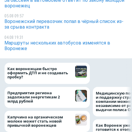
За бассейн в автомобиле ответит по закону молодой
воронежец
05.08 09:57
Воронежский перевозчик попал в чёрный список из-
за срыва контракта
04.08 19:31
Маршруты нескольких автобусов изменятся в
Воронеже
Депутат Госдумы
Как воронежцам быстро
выплат воронежц
оформить ДТП и не создавать
пострадавшим от
пробку?
удара
Предприятия региона
Медицинскую по
задолжали энергетикам 2
и поддержку стр
млрд рублей
компании можно 
независимо от ре
выдачи полиса
Капучино на органическом
молоке может стать новой
привычкой воронежцев
Как Воронеж уже 
готовится к отоп