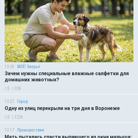
13:30
МОЁ! Зверьё
Зачем нужны специальные влажные салфетки для
домашних животных?
0
328
13:27
Город
Одну из улиц перекрыли на три дня в Воронеже
0
1236
13:17
Происшествия
Мать пыталась спасти выпавшего из окна малыша: