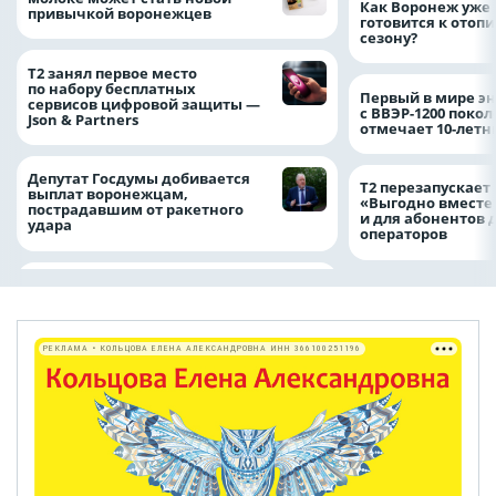
Как Воронеж уже 
привычкой воронежцев
готовится к отоп
сезону?
Т2 занял первое место
по набору бесплатных
Первый в мире э
сервисов цифровой защиты —
с ВВЭР-1200 покол
Json & Partners
отмечает 10-лет
Депутат Госдумы добивается
Т2 перезапускает
выплат воронежцам,
«Выгодно вместе
пострадавшим от ракетного
и для абонентов 
удара
операторов
РЕКЛАМА • КОЛЬЦОВА ЕЛЕНА АЛЕКСАНДРОВНА ИНН 366100251196