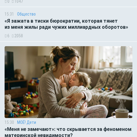
0
1047
15:31
Общество
«Я зажата в тиски бюрократии, которая тянет
из меня жилы ради чужих миллиардных оборотов»
6
2058
15:30
МОЁ! Дети
«Меня не замечают»: что скрывается за феноменом
материнской невидимости?