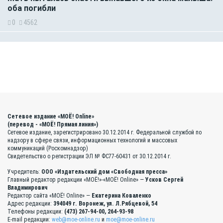
оба погибли
0
4562
Сетевое издание «МОЁ! Online»
(перевод - «МОЁ! Прямая линия»)
Сетевое издание, зарегистрировано 30.12.2014 г. Федеральной службой по
надзору в сфере связи, информационных технологий и массовых
коммуникаций (Роскомнадзор)
Свидетельство о регистрации ЭЛ № ФС77-60431 от 30.12.2014 г.
Учредитель:
ООО «Издательский дом «Свободная пресса»
Главный редактор редакции «МОЁ!»-«МОЁ! Online» —
Усков Сергей
Владимирович
Редактор сайта «МОЁ! Online» —
Екатерина Коваленко
Адрес редакции:
394049 г. Воронеж, ул. Л.Рябцевой, 54
Телефоны редакции:
(473) 267-94-00, 264-93-98
E-mail редакции:
web@moe-online.ru
и
moe@moe-online.ru