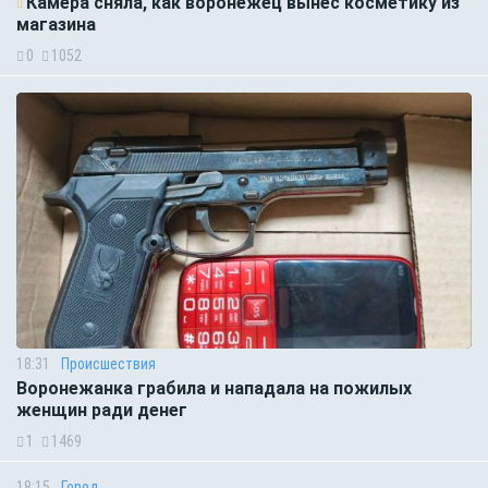
Камера сняла, как воронежец вынес косметику из
магазина
0
1052
18:31
Происшествия
Воронежанка грабила и нападала на пожилых
женщин ради денег
1
1469
18:15
Город