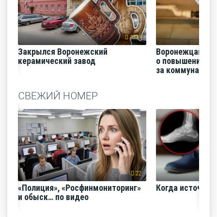
3719
Закрылся Воронежский
Воронежцам на
керамический завод
о повышении п
за коммунальные
СВЕЖИЙ НОМЕР
22
«Полиция», «Росфинмониторинг»
Когда источник 
и обыск… по видео