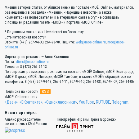
Мнения авторов статей, опубликованных на портале «МОЁ! Online», материалов,
размещённых в разделах «Мнения», «Народные новости», а также
комментариев пользователей к материалам сайта могут не совпадать
с позицией редакции газеты «МОЁ!» и портала «МОЁ! Online».
* По данным статистики Liveinternet по Воронежу
Есть интересная новость?
Звоните: (473) 267-94-00, 264-93-98. Пишите:
web@moe-online.ru
,
moe@moe-
online.ru
Директор по рекламе —
Анна Калинина
Почта:
direct@moe-online.ru
Телефон 8 (473) 267-94-13
По вопросам размещения рекламы на портале «МОЁ! Online», «МОЁ! Белгород»,
«МОЁ! Курск», «МОЁ! Липецк», «МОЁ! Тамбов», в газете «МОЁ!» обращайтесь по
телефонам: 8 (473) 267-94-13, 267-94-11, 267-94-10, 267-94-08, 267-94-07, 267-94-06
RSS
Подписка на новости:
«МОЁ! Online» в сети:
«Дзен»
,
«ВКонтакте»
,
«Одноклассники»
,
YouTube
,
RUTUBE
,
Telegram
.
Наши партнёры:
Альянс руководителей
Типография «Прайм Принт Воронеж»
региональных СМИ России