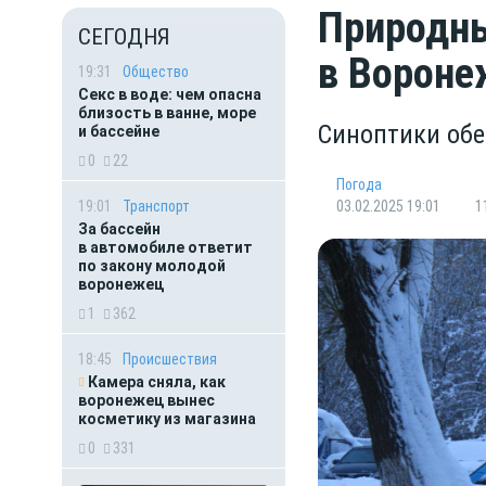
Природны
СЕГОДНЯ
в Вороне
19:31
Общество
Секс в воде: чем опасна
близость в ванне, море
Синоптики об
и бассейне
0
22
Погода
19:01
Транспорт
03.02.2025 19:01
1
За бассейн
в автомобиле ответит
по закону молодой
воронежец
1
362
18:45
Происшествия
Камера сняла, как
воронежец вынес
косметику из магазина
0
331