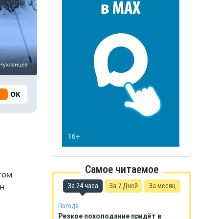
 Чухланцев
ОК
Самое читаемое
том
ан
За 24 часа
За 7 Дней
За месяц
Погода
Резкое похолодание придёт в