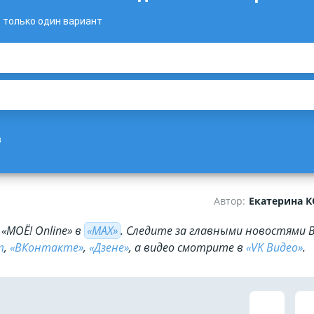
только один вариант
в
Автор:
Екатерина 
«МОЁ! Online» в
«МАХ»
. Cледите за главными новостями 
m
,
«ВКонтакте»
,
«Дзене»
, а видео смотрите в
«VK Видео»
.