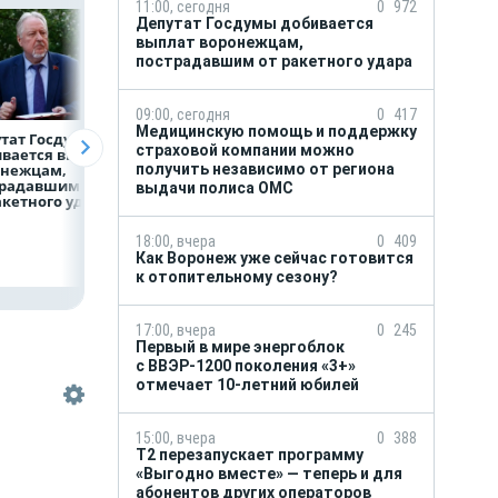
11:00, сегодня
0
972
Депутат Госдумы добивается
выплат воронежцам,
пострадавшим от ракетного удара
09:00, сегодня
0
417
Медицинскую помощь и поддержку
тат Госдумы
Медицинскую
Как Воронеж уже
страховой компании можно
вается выплат
помощь
сейчас готовится
онежцам,
и поддержку
к отопительному
получить независимо от региона
традавшим
страховой компании
сезону?
выдачи полиса ОМС
акетного удара
можно получить
независимо
от региона выдачи
18:00, вчера
0
409
полиса ОМС
Как Воронеж уже сейчас готовится
к отопительному сезону?
17:00, вчера
0
245
Первый в мире энергоблок
с ВВЭР-1200 поколения «3+»
отмечает 10-летний юбилей
15:00, вчера
0
388
Т2 перезапускает программу
«Выгодно вместе» — теперь и для
абонентов других операторов