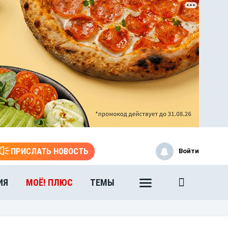
ЭТО БЫЛО В АФГАН
Книга памяти воронежских
воинов-интернационалистов
ПРИСЛАТЬ НОВОСТЬ
Войти
ЭТО БЫЛО В АФГАН
Книга памяти воронежских
ИЯ
МОЁ! ПЛЮС
ТЕМЫ
воинов-интернационалистов