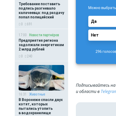
Требование поставить
Можно выбрать 
подпись разгневало
калачеевца: под раздачу
попал полицейский
Да
0
691
Нет
17:00
Новости партнёров
Предприятия региона
задолжали энергетикам
2 млрд рублей
296 голосо
0
240
Подписывайтесь на 
и области в
Telegra
16:31
Животные
В Воронеже спасли двух
котят, которых
пытались утопить
в водохранилище