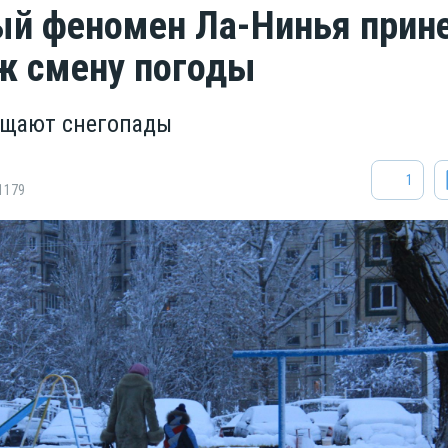
й феномен Ла-Нинья прин
ж смену погоды
ещают снегопады
1
1179