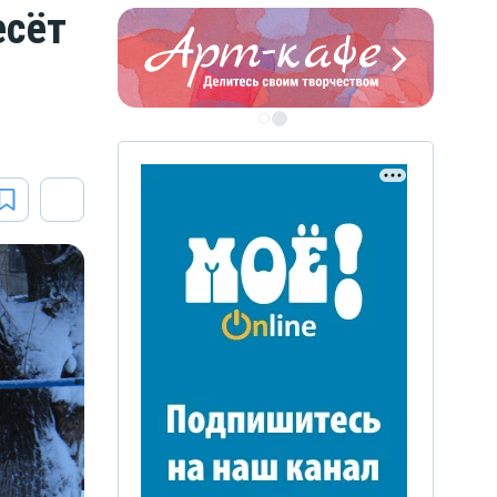
есёт
ЭТО БЫЛО В АФГАН
Книга памяти воронежских
воинов-интернационалистов