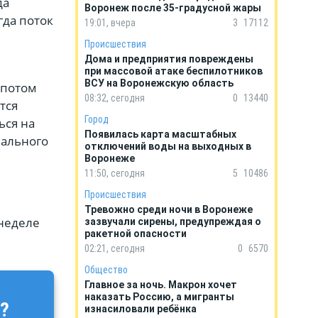
да
Воронеж после 35-градусной жары
гда поток
19:01, вчера
3
17112
Происшествия
Дома и предприятия повреждены
при массовой атаке беспилотников
ВСУ на Воронежскую область
 потом
08:32, сегодня
0
13440
тся
Город
ься на
Появилась карта масштабных
нального
отключений воды на выходных в
Воронеже
11:50, сегодня
5
10486
Происшествия
Тревожно среди ночи в Воронеже
 неделе
зазвучали сирены, предупреждая о
ракетной опасности
02:21, сегодня
0
6570
Общество
Главное за ночь. Макрон хочет
наказать Россию, а мигранты
?
изнасиловали ребёнка