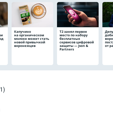
Капучино
Т2 занял первое
Депу
ли
на органическом
место по набору
доби
рд
молоке может стать
бесплатных
вор
новой привычкой
сервисов цифровой
пос
воронежцев
защиты — Json &
от р
Partners
(1)
2