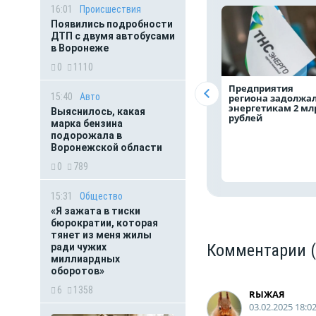
16:01
Происшествия
Появились подробности
ДТП с двумя автобусами
в Воронеже
0
1110
Предприятия
15:40
Авто
региона задолжа
энергетикам 2 мл
Выяснилось, какая
рублей
марка бензина
подорожала в
Воронежской области
0
789
15:31
Общество
«Я зажата в тиски
бюрократии, которая
тянет из меня жилы
Комментарии
ради чужих
миллиардных
оборотов»
6
1358
RЫЖАЯ
03.02.2025 18:0