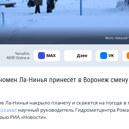
Фото: Алексей
Читайте
MAX
Дзен
VK
МОЁ! Online в
омен Ла-Нинья принесёт в Воронеж смену
 Ла-Нинья накрыло планету и скажется на погоде в 
ссказал
научный руководитель Гидрометцентра Ром
вью РИА «Новости».