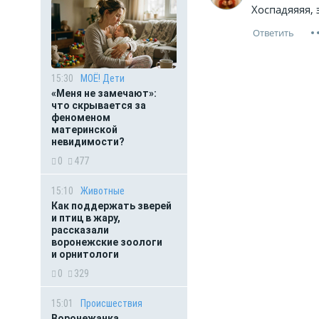
Хоспадяяяя, 
15:30
МОЁ! Дети
«Меня не замечают»:
что скрывается за
феноменом
материнской
невидимости?
0
477
15:10
Животные
Как поддержать зверей
и птиц в жару,
рассказали
воронежские зоологи
и орнитологи
0
329
15:01
Происшествия
Воронежанка