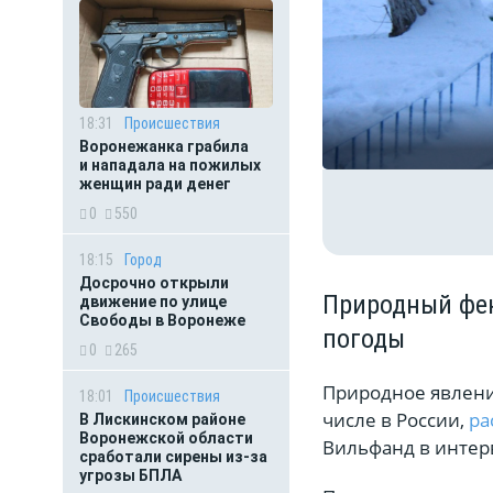
18:31
Происшествия
Воронежанка грабила
и нападала на пожилых
женщин ради денег
0
550
18:15
Город
Досрочно открыли
Природный фен
движение по улице
Свободы в Воронеже
погоды
0
265
Природное явление
18:01
Происшествия
числе в России,
ра
В Лискинском районе
Воронежской области
Вильфанд в интер
сработали сирены из-за
угрозы БПЛА