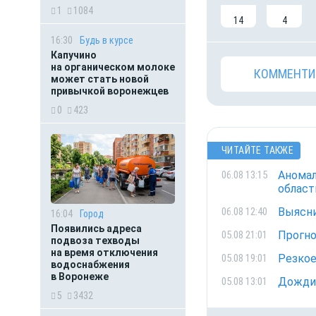
1
1084
14
4
16:30
Будь в курсе
Капучино
на органическом молоке
КОММЕНТИ
может стать новой
привычкой воронежцев
0
423
ЧИТАЙТЕ ТАКЖЕ
Аномал
06.08 13:15
област
Выясни
06.08 12:40
16:04
Город
Появились адреса
Прогно
05.08 21:01
подвоза техводы
на время отключения
Резкое
05.08 19:01
водоснабжения
в Воронеже
Дожди
05.08 13:01
5
3432