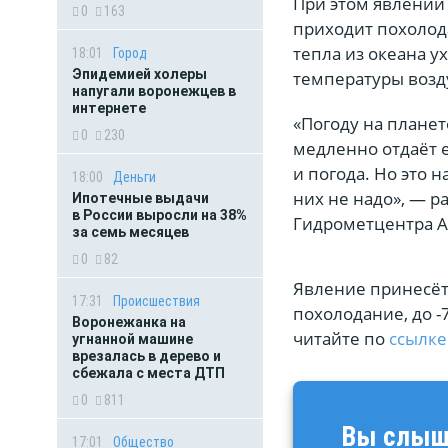
При этом явлении 
0
163
приходит похолода
тепла из океана 
18:01
Город
Эпидемией холеры
температуры возд
напугали воронежцев в
интернете
«Погоду на планет
0
230
медленно отдаёт е
и погода. Но это 
18:00
Деньги
них не надо», — р
Ипотечные выдачи
в России выросли на 38%
Гидрометцентра А
за семь месяцев
0
82
Явление принесёт
17:31
Происшествия
похолодание, до -
Воронежанка на
читайте по
ссылке
угнанной машине
врезалась в дерево и
сбежала с места ДТП
0
811
Вы слыша
17:01
Общество