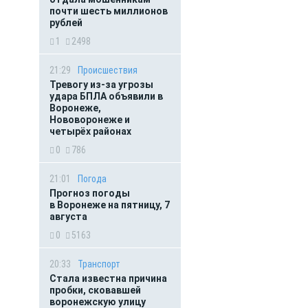
почти шесть миллионов
рублей
1
2498
21:29
Происшествия
Тревогу из-за угрозы
удара БПЛА объявили в
Воронеже,
Нововоронеже и
четырёх районах
0
786
21:01
Погода
Прогноз погоды
в Воронеже на пятницу, 7
августа
0
5163
20:33
Транспорт
Стала известна причина
пробки, сковавшей
воронежскую улицу