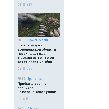
1
1919
20:31
Происшествия
Браконьеру из
Воронежской области
грозит два года
тюрьмы за то что он
хотел поесть рыбки
2
1786
20:19
Транспорт
Пробка внезапно
возникла
на воронежской улице
0
854
20:01
Общество