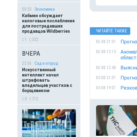
00:50
Экономика
Кабмин обсуждает
налоговые послабления
для пострадавших
ЧИТАЙТЕ ТАКЖЕ
продавцов Wildberries
1
332
Прогно
06.08 21:01
Аномал
06.08 13:15
ВЧЕРА
област
23:56
Сад и огород
Выясни
06.08 12:40
Искусственный
интеллект начал
Прогно
05.08 21:01
штрафовать
владельцев участков с
Резкое
05.08 19:01
борщевиком
0
712