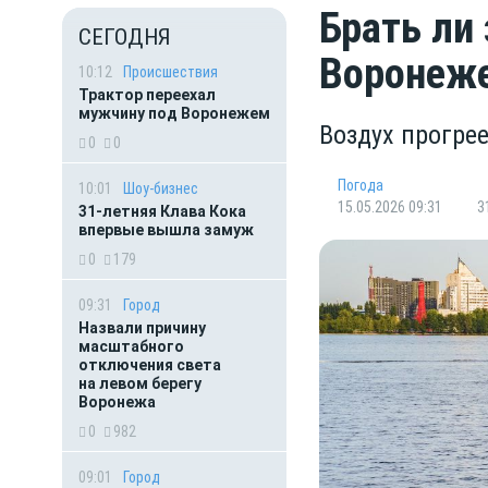
Брать ли 
СЕГОДНЯ
Воронеж
10:12
Происшествия
Трактор переехал
мужчину под Воронежем
Воздух прогрее
0
0
Погода
10:01
Шоу-бизнес
15.05.2026 09:31
3
31-летняя Клава Кока
впервые вышла замуж
0
179
09:31
Город
Назвали причину
масштабного
отключения света
на левом берегу
Воронежа
0
982
09:01
Город