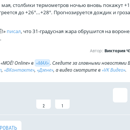
7 мая, столбики термометров ночью вновь покажут +12
реется до +26°...+28°. Прогнозируется дождик и гроза
Ё!»
писал
, что 31-градусная жара обрушится на ворон
.
Автор:
Виктория 
«МОЁ! Online» в
«МАХ»
. Cледите за главными новостями 
m
,
«ВКонтакте»
,
«Дзене»
, а видео смотрите в
«VK Видео»
.
2
1
РОВАТЬ