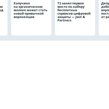
Капучино
Т2 занял первое
Депу
ли
на органическом
место по набору
доби
рд
молоке может стать
бесплатных
вор
новой привычкой
сервисов цифровой
пос
воронежцев
защиты — Json &
от р
Partners