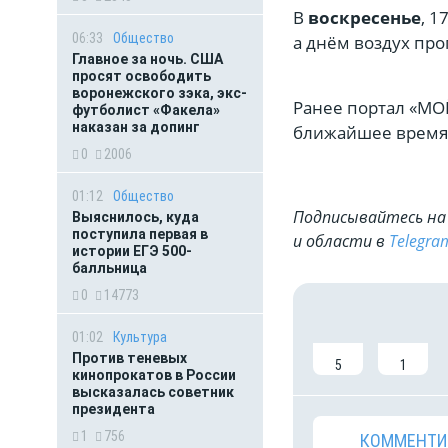
В
воскресенье
, 1
06:33
Общество
а днём воздух прог
Главное за ночь. CША
просят освободить
воронежского зэка, экс-
Ранее портал «МО
футболист «Факела»
наказан за допинг
ближайшее время
0
2006
01:12
Общество
Подписывайтесь на 
Выяснилось, куда
поступила первая в
и области в
Telegra
истории ЕГЭ 500-
балльница
0
14773
01:02
Культура
Против теневых
5
1
кинопрокатов в России
высказалась советник
президента
1
756
КОММЕНТИ