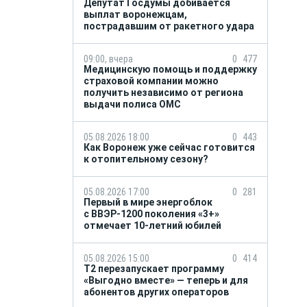
Депутат Госдумы добивается
выплат воронежцам,
пострадавшим от ракетного удара
09:00, вчера
0
477
Медицинскую помощь и поддержку
страховой компании можно
получить независимо от региона
выдачи полиса ОМС
05.08.2026 18:00
0
443
Как Воронеж уже сейчас готовится
к отопительному сезону?
05.08.2026 17:00
0
281
Первый в мире энергоблок
с ВВЭР-1200 поколения «3+»
отмечает 10-летний юбилей
05.08.2026 15:00
0
414
Т2 перезапускает программу
«Выгодно вместе» — теперь и для
абонентов других операторов