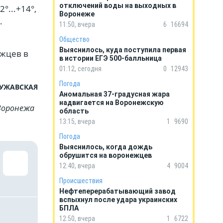
отключений воды на выходных в
°...+14°,
Воронеже
.
11:50, вчера
6
16694
Общество
Выяснилось, куда поступила первая
ежцев в
в истории ЕГЭ 500-балльница
01:12, сегодня
0
12943
Погода
ЧУЖАВСКАЯ
Аномальная 37-градусная жара
надвигается на Воронежскую
Воронежа
область
13:15, вчера
1
9690
Погода
Выяснилось, когда дождь
обрушится на воронежцев
12:40, вчера
4
9004
Происшествия
Нефтеперерабатывающий завод
вспыхнул после удара украинских
БПЛА
12:50, вчера
1
6722