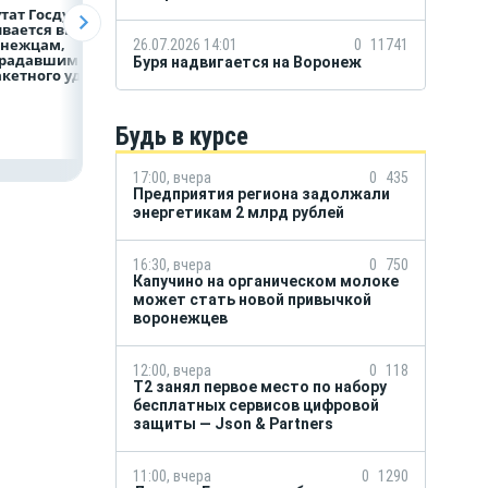
тат Госдумы
Медицинскую
Как Воронеж уже
вается выплат
помощь
сейчас готовится
онежцам,
и поддержку
к отопительному
26.07.2026 14:01
0
11741
традавшим
страховой компании
сезону?
Буря надвигается на Воронеж
акетного удара
можно получить
независимо
от региона выдачи
полиса ОМС
Будь в курсе
17:00, вчера
0
435
Предприятия региона задолжали
энергетикам 2 млрд рублей
16:30, вчера
0
750
Капучино на органическом молоке
может стать новой привычкой
воронежцев
12:00, вчера
0
118
Т2 занял первое место по набору
бесплатных сервисов цифровой
защиты — Json & Partners
11:00, вчера
0
1290