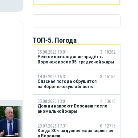
ТОП-5. Погода
05.08.2026 19:01
3
18262
Резкое похолодание придёт в
Воронеж после 35-градусной жары
14.07.2026 16:31
3
15156
Опасная погода обрушится
на Воронежскую область
ы
05.08.2026 13:01
4
13610
Дожди накроют Воронеж после
аномальной жары
29.07.2026 17:31
0
12715
Когда 30-градусная жара вернётся
в Воронеж