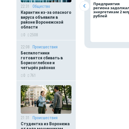
Предприятия
22:31
Общество
региона задолжа
энергетикам 2 мл
Карантин из-за опасного
рублей
вируса объявили в
районе Воронежской
области
0
2508
22:08
Происшествия
Беспилотники
готовятся сбивать в
Борисоглебске и
четырёх районах
0
761
21:31
Происшествия
Студентка из Воронежа
отдала мошенникам