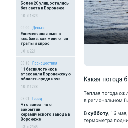
Более 20 улиц остались
без света в Воронеже
0
1423
09:00
Деньги
Ежемесячная смена
кешбэка: как меняются
траты и спрос
0
221
08:18
Происшествия
11 беспилотников
атаковали Воронежскую
Какая погода 
область среди ночи
0
1238
Теплая погода ож
08:01
Город
в региональном Г
Что известно о
закрытии
В
субботу
, 16 мая
керамического завода в
термометра подним
Воронеже
3
2345