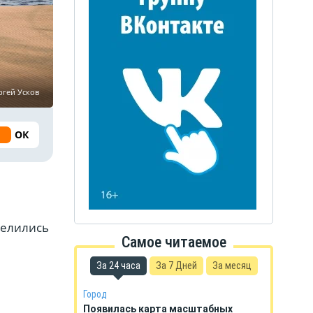
ргей Усков
ОК
делились
Самое читаемое
За 24 часа
За 7 Дней
За месяц
Город
Появилась карта масштабных