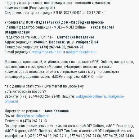
надзору в сфере связи, информационных технологий и массовых
коммуникаций (Роскомнадзор)
Свидетельство о регистрации ЭЛ № ФС77-60431 от 30.12.2014 г.
Учредитель:
ООО «Издательский дом «Свободная пресса»
Главный редактор редакции «МОЁ!»-«МОЁ! Online» —
Усков Сергей
Владимирович
Редактор сайта «МОЁ! Online» —
Екатерина Коваленко
Адрес редакции:
394049 г. Воронеж, ул. Л.Рябцевой, 54
Телефоны редакции:
(473) 267-94-00, 264-93-98
E-mail редакции:
web@moe-online.ru
и
moe@moe-online.ru
Мнения авторов статей, опубликованных на портале «МОЁ! Online», материалов,
размещённых в разделах «Мнения», «Народные новости», а также
комментариев пользователей к материалам сайта могут не совпадать
с позицией редакции газеты «МОЁ!» и портала «МОЁ! Online».
* По данным статистики Liveinternet по Воронежу
Есть интересная новость?
Звоните: (473) 267-94-00, 264-93-98. Пишите:
web@moe-online.ru
,
moe@moe-
online.ru
Директор по рекламе —
Анна Калинина
Почта:
direct@moe-online.ru
Телефон 8 (473) 267-94-13
По вопросам размещения рекламы на портале «МОЁ! Online», «МОЁ! Белгород»,
«МОЁ! Курск», «МОЁ! Липецк», «МОЁ! Тамбов», в газете «МОЁ!» обращайтесь по
телефонам: 8 (473) 267-94-13, 267-94-11, 267-94-10, 267-94-08, 267-94-07, 267-94-06