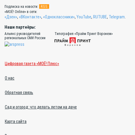
RSS
Подписка на новости:
«МОЁ! Online» в сети:
«Дзен»
,
«ВКонтакте»
,
«Одноклассники»
,
YouTube
,
RUTUBE
,
Telegram
.
Наши партнёры:
Альянс руководителей
Типография «Прайм Принт Воронеж»
региональных СМИ России
Цифровая газета «МОЁ! Плюс»
О нас
Обратная связь
Сад и огород: что делать летом на даче
Карта сайта