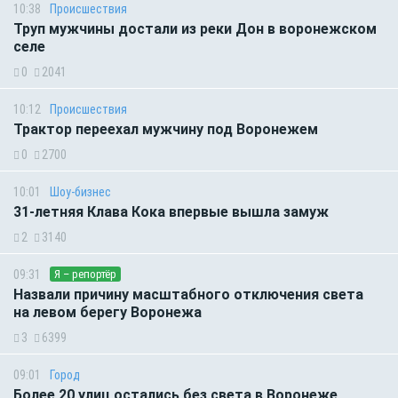
10:38
Происшествия
Труп мужчины достали из реки Дон в воронежском
селе
0
2041
10:12
Происшествия
Трактор переехал мужчину под Воронежем
0
2700
10:01
Шоу-бизнес
31-летняя Клава Кока впервые вышла замуж
2
3140
09:31
Я – репортёр
Назвали причину масштабного отключения света
на левом берегу Воронежа
3
6399
09:01
Город
Более 20 улиц остались без света в Воронеже