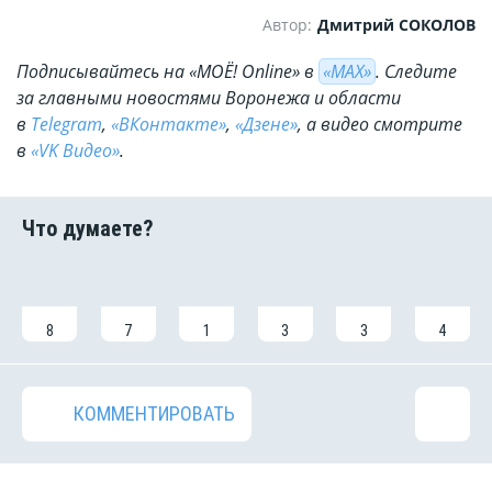
Автор:
Дмитрий СОКОЛОВ
Подписывайтесь на «МОЁ! Online» в
«МАХ»
. Cледите
за главными новостями Воронежа и области
в
Telegram
,
«ВКонтакте»
,
«Дзене»
, а видео смотрите
в
«VK Видео»
.
8
7
1
3
3
4
КОММЕНТИРОВАТЬ