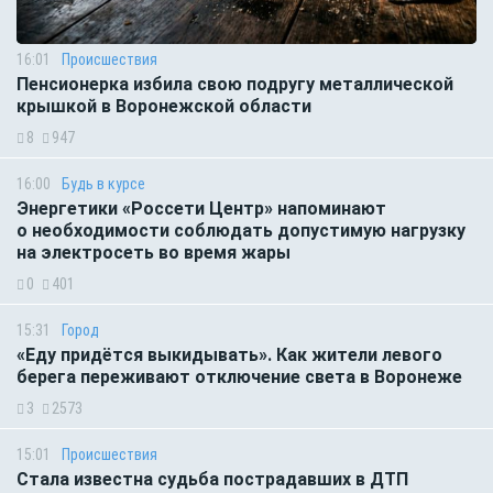
16:01
Происшествия
Пенсионерка избила свою подругу металлической
крышкой в Воронежской области
8
947
16:00
Будь в курсе
Энергетики «Россети Центр» напоминают
о необходимости соблюдать допустимую нагрузку
на электросеть во время жары
0
401
15:31
Город
«Еду придётся выкидывать». Как жители левого
берега переживают отключение света в Воронеже
3
2573
15:01
Происшествия
Стала известна судьба пострадавших в ДТП