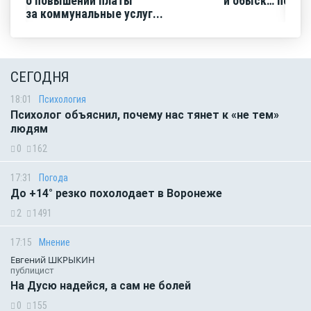
о повышении платы
и обыск… по ви
за коммунальные услуг...
СЕГОДНЯ
18:01
Психология
Психолог объяснил, почему нас тянет к «не тем»
людям
0
162
17:31
Погода
До +14° резко похолодает в Воронеже
2
1491
17:15
Мнение
Евгений ШКРЫКИН
публицист
На Дусю надейся, а сам не болей
0
155