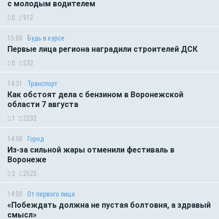
с молодым водителем
0
912
15:00
Будь в курсе
Первые лица региона наградили строителей ДСК
0
532
14:31
Транспорт
Как обстоят дела с бензином в Воронежской
области 7 августа
1
2232
14:08
Город
Из-за сильной жары отменили фестиваль в
Воронеже
2
2525
14:00
От первого лица
«Побеждать должна не пустая болтовня, а здравый
смысл»