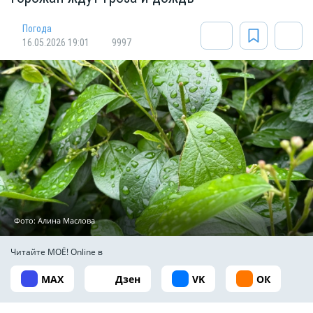
Погода
16.05.2026 19:01
9997
Фото: Алина Маслова
Читайте МОЁ! Online в
MAX
Дзен
VK
ОК