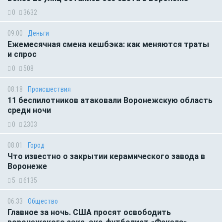
0
3632
09:00
Деньги
Ежемесячная смена кешбэка: как меняются траты
и спрос
0
508
08:18
Происшествия
11 беспилотников атаковали Воронежскую область
среди ночи
0
2303
08:01
Город
Что известно о закрытии керамического завода в
Воронеже
5
6135
06:33
Общество
Главное за ночь. CША просят освободить