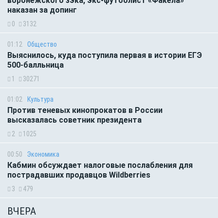
воронежского зэка, экс-футболист «Факела»
наказан за допинг
0
3132
01:12
Общество
Выяснилось, куда поступила первая в истории ЕГЭ
500-балльница
1
30271
01:02
Культура
Против теневых кинопрокатов в России
высказалась советник президента
2
1025
00:50
Экономика
Кабмин обсуждает налоговые послабления для
пострадавших продавцов Wildberries
3
479
ВЧЕРА