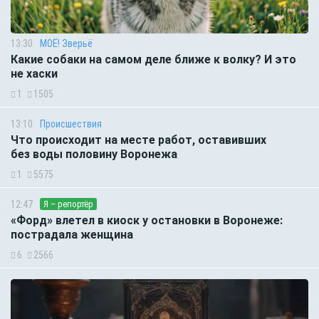
13:30
МОЁ! Зверьё
Какие собаки на самом деле ближе к волку? И это
не хаски
1
1505
13:10
Происшествия
Что происходит на месте работ, оставивших
без воды половину Воронежа
1
5575
12:47
Я – репортёр
«Форд» влетел в киоск у остановки в Воронеже:
пострадала женщина
6
2566