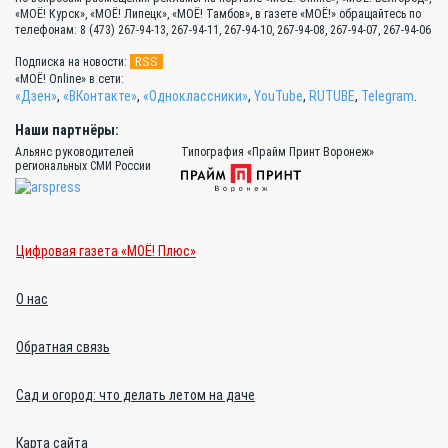
«МОЁ! Курск», «МОЁ! Липецк», «МОЁ! Тамбов», в газете «МОЁ!» обращайтесь по
телефонам: 8 (473) 267-94-13, 267-94-11, 267-94-10, 267-94-08, 267-94-07, 267-94-06
RSS
Подписка на новости:
«МОЁ! Online» в сети:
«Дзен»
,
«ВКонтакте»
,
«Одноклассники»
,
YouTube
,
RUTUBE
,
Telegram
.
Наши партнёры:
Альянс руководителей
Типография «Прайм Принт Воронеж»
региональных СМИ России
Цифровая газета «МОЁ! Плюс»
О нас
Обратная связь
Сад и огород: что делать летом на даче
Карта сайта