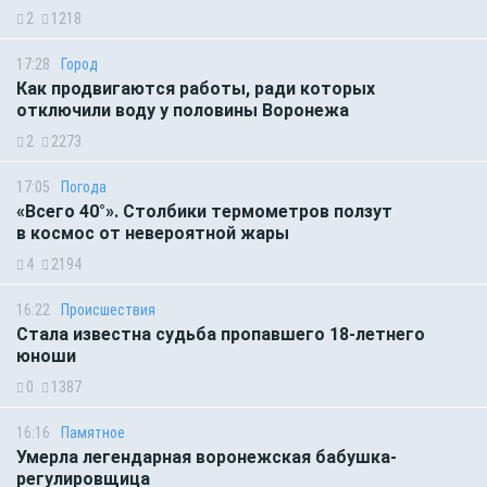
2
1218
17:28
Город
Как продвигаются работы, ради которых
отключили воду у половины Воронежа
2
2273
17:05
Погода
«Всего 40°». Столбики термометров ползут
в космос от невероятной жары
4
2194
16:22
Происшествия
Стала известна судьба пропавшего 18-летнего
юноши
0
1387
16:16
Памятное
Умерла легендарная воронежская бабушка-
регулировщица