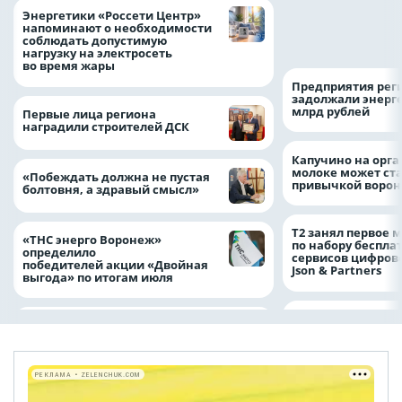
Как воронежцам 
Энергетики «Россети Центр»
оформить ДТП и н
напоминают о необходимости
пробку?
соблюдать допустимую
нагрузку на электросеть
во время жары
Предприятия рег
задолжали энерг
млрд рублей
Первые лица региона
наградили строителей ДСК
Капучино на орг
молоке может ста
«Побеждать должна не пустая
привычкой воро
болтовня, а здравый смысл»
Т2 занял первое 
«ТНС энерго Воронеж»
по набору беспла
определило
сервисов цифров
победителей акции «Двойная
Json & Partners
выгода» по итогам июля
РЕКЛАМА • ZELENCHUK.COM