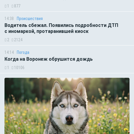
1
877
14:38
Происшествия
Водитель сбежал. Появились подробности ДТП
с иномаркой, протаранившей киоск
2
2124
14:14
Погода
Когда на Воронеж обрушится дождь
1
10106