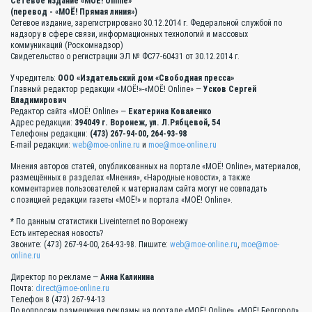
Сетевое издание «МОЁ! Online»
(перевод - «МОЁ! Прямая линия»)
Сетевое издание, зарегистрировано 30.12.2014 г. Федеральной службой по
надзору в сфере связи, информационных технологий и массовых
коммуникаций (Роскомнадзор)
Свидетельство о регистрации ЭЛ № ФС77-60431 от 30.12.2014 г.
Учредитель:
ООО «Издательский дом «Свободная пресса»
Главный редактор редакции «МОЁ!»-«МОЁ! Online» —
Усков Сергей
Владимирович
Редактор сайта «МОЁ! Online» —
Екатерина Коваленко
Адрес редакции:
394049 г. Воронеж, ул. Л.Рябцевой, 54
Телефоны редакции:
(473) 267-94-00, 264-93-98
E-mail редакции:
web@moe-online.ru
и
moe@moe-online.ru
Мнения авторов статей, опубликованных на портале «МОЁ! Online», материалов,
размещённых в разделах «Мнения», «Народные новости», а также
комментариев пользователей к материалам сайта могут не совпадать
с позицией редакции газеты «МОЁ!» и портала «МОЁ! Online».
* По данным статистики Liveinternet по Воронежу
Есть интересная новость?
Звоните: (473) 267-94-00, 264-93-98. Пишите:
web@moe-online.ru
,
moe@moe-
online.ru
Директор по рекламе —
Анна Калинина
Почта:
direct@moe-online.ru
Телефон 8 (473) 267-94-13
По вопросам размещения рекламы на портале «МОЁ! Online», «МОЁ! Белгород»,