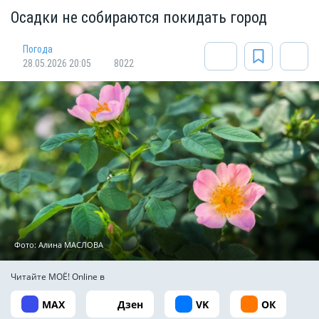
Осадки не собираются покидать город
Погода
28.05.2026 20:05
8022
Фото: Алина МАСЛОВА
Читайте МОЁ! Online в
MAX
Дзен
VK
ОК