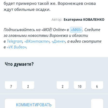
будет примерно такой же. Воронежцев снова
ждут обильные осадки.
Автор:
Екатерина КОВАЛЕНКО
Подписывайтесь на «МОЁ! Online» в
«МАХ»
. Cледите
за главными новостями Воронежа и области
в
Telegram
,
«ВКонтакте»
,
«Дзене»
, а видео смотрите
в
«VK Видео»
.
7
2
2
10
6
КОММЕНТИРОВАТЬ