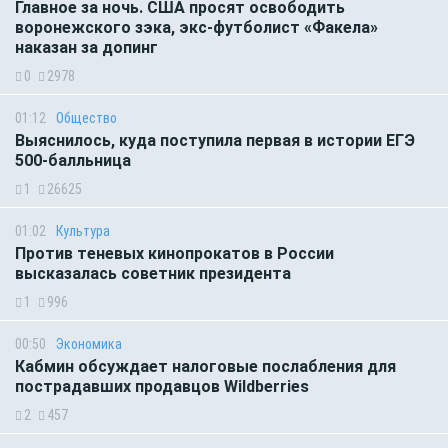
Главное за ночь. CША просят освободить
воронежского зэка, экс-футболист «Факела»
наказан за допинг
0
2978
01:12
Общество
Выяснилось, куда поступила первая в истории ЕГЭ
500-балльница
1
26625
01:02
Культура
Против теневых кинопрокатов в России
высказалась советник президента
1
996
00:50
Экономика
Кабмин обсуждает налоговые послабления для
пострадавших продавцов Wildberries
2
457