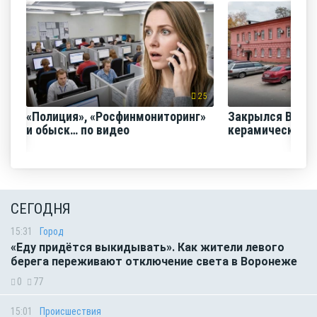
25
«Полиция», «Росфинмониторинг»
Закрылся Воро
и обыск… по видео
керамический з
СЕГОДНЯ
15:31
Город
«Еду придётся выкидывать». Как жители левого
берега переживают отключение света в Воронеже
0
77
15:01
Происшествия