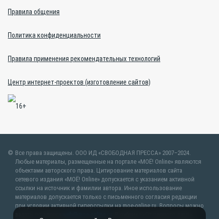
Правила общения
Политика конфиденциальности
Правила применения рекомендательных технологий
Центр интернет-проектов (изготовление сайтов)
Все права защищены. ООО ИД «СВОБОДНАЯ ПРЕССА» 2007–2024.
Любые материалы, размещенные на портале «МОЁ! Online» являются
объектами авторского права. Цитирование материалов сайта
сетевого издания «МОЁ! Online» допускается с указанием активной
ссылки на источник и фамилии автора. Иное использование
материалов допускается только с письменного согласия редакции
при условии активной гиперссылки на moe-online.ru. Вопросы можно
задать по адресу
web@moe-online.ru
. В рубрике «От первого лица»