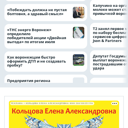
Капучино на орг
молоке может ста
«Побеждать должна не пустая
привычкой воро
болтовня, а здравый смысл»
Т2 занял первое 
«ТНС энерго Воронеж»
по набору беспла
определило
сервисов цифров
победителей акции «Двойная
Json & Partners
выгода» по итогам июля
Депутат Госдумы
Как воронежцам быстро
выплат воронежц
оформить ДТП и не создавать
пострадавшим от
пробку?
удара
Предприятия региона
РЕКЛАМА • КОЛЬЦОВА ЕЛЕНА АЛЕКСАНДРОВНА ИНН 366100251196