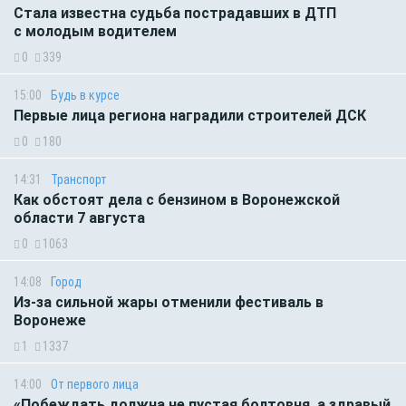
Стала известна судьба пострадавших в ДТП
с молодым водителем
0
339
15:00
Будь в курсе
Первые лица региона наградили строителей ДСК
0
180
14:31
Транспорт
Как обстоят дела с бензином в Воронежской
области 7 августа
0
1063
14:08
Город
Из-за сильной жары отменили фестиваль в
Воронеже
1
1337
14:00
От первого лица
«Побеждать должна не пустая болтовня, а здравый