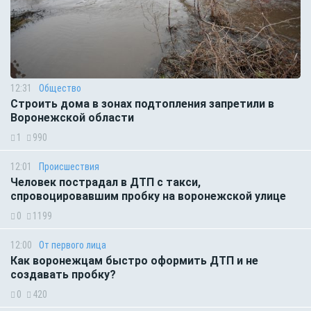
12:31
Общество
Строить дома в зонах подтопления запретили в
Воронежской области
1
990
12:01
Происшествия
Человек пострадал в ДТП с такси,
спровоцировавшим пробку на воронежской улице
0
1199
12:00
От первого лица
Как воронежцам быстро оформить ДТП и не
создавать пробку?
0
420