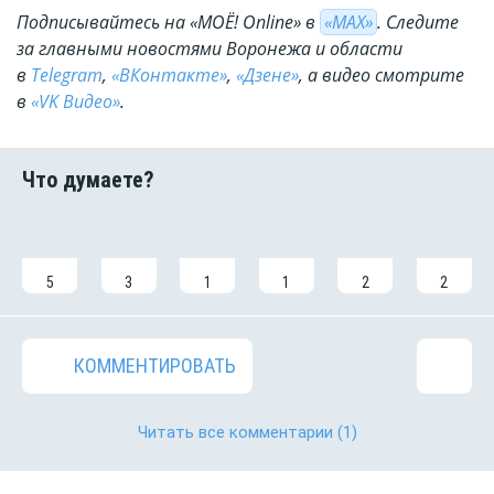
Подписывайтесь на «МОЁ! Online» в
«МАХ»
. Cледите
за главными новостями Воронежа и области
в
Telegram
,
«ВКонтакте»
,
«Дзене»
, а видео смотрите
в
«VK Видео»
.
5
3
1
1
2
2
КОММЕНТИРОВАТЬ
Читать все комментарии
(1)