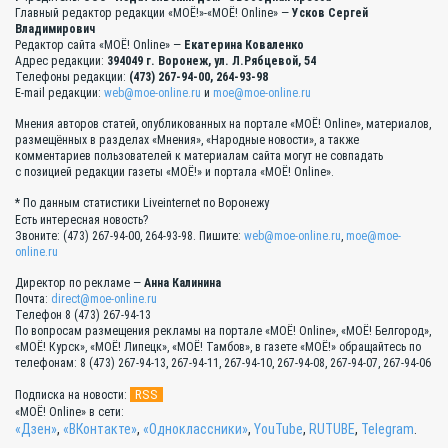
Главный редактор редакции «МОЁ!»-«МОЁ! Online» —
Усков Сергей
Владимирович
Редактор сайта «МОЁ! Online» —
Екатерина Коваленко
Адрес редакции:
394049 г. Воронеж, ул. Л.Рябцевой, 54
Телефоны редакции:
(473) 267-94-00, 264-93-98
E-mail редакции:
web@moe-online.ru
и
moe@moe-online.ru
Мнения авторов статей, опубликованных на портале «МОЁ! Online», материалов,
размещённых в разделах «Мнения», «Народные новости», а также
комментариев пользователей к материалам сайта могут не совпадать
с позицией редакции газеты «МОЁ!» и портала «МОЁ! Online».
* По данным статистики Liveinternet по Воронежу
Есть интересная новость?
Звоните: (473) 267-94-00, 264-93-98. Пишите:
web@moe-online.ru
,
moe@moe-
online.ru
Директор по рекламе —
Анна Калинина
Почта:
direct@moe-online.ru
Телефон 8 (473) 267-94-13
По вопросам размещения рекламы на портале «МОЁ! Online», «МОЁ! Белгород»,
«МОЁ! Курск», «МОЁ! Липецк», «МОЁ! Тамбов», в газете «МОЁ!» обращайтесь по
телефонам: 8 (473) 267-94-13, 267-94-11, 267-94-10, 267-94-08, 267-94-07, 267-94-06
RSS
Подписка на новости:
«МОЁ! Online» в сети:
«Дзен»
,
«ВКонтакте»
,
«Одноклассники»
,
YouTube
,
RUTUBE
,
Telegram
.