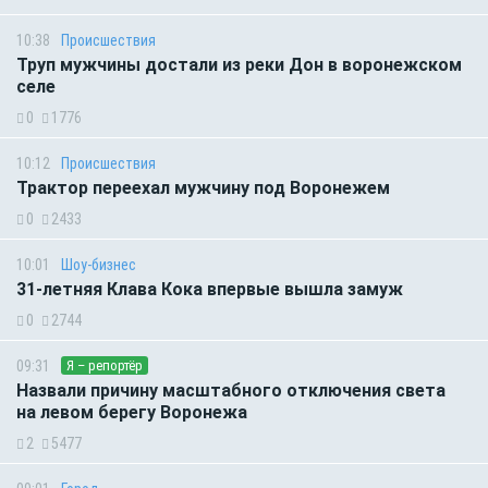
10:38
Происшествия
Труп мужчины достали из реки Дон в воронежском
селе
0
1776
10:12
Происшествия
Трактор переехал мужчину под Воронежем
0
2433
10:01
Шоу-бизнес
31-летняя Клава Кока впервые вышла замуж
0
2744
09:31
Я – репортёр
Назвали причину масштабного отключения света
на левом берегу Воронежа
2
5477