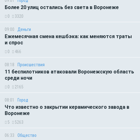
09:01
Город
Более 20 улиц остались без света в Воронеже
0
3320
09:00
Деньги
Ежемесячная смена кешбэка: как меняются траты
и спрос
0
466
08:18
Происшествия
11 беспилотников атаковали Воронежскую область
среди ночи
0
2165
08:01
Город
Что известно о закрытии керамического завода в
Воронеже
5
5263
06:33
Общество