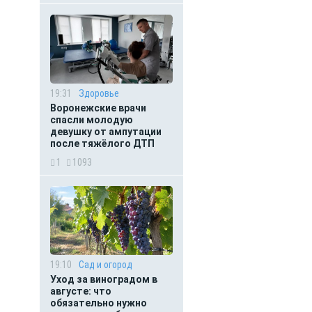
19:31
Здоровье
Воронежские врачи
спасли молодую
девушку от ампутации
после тяжёлого ДТП
1
1093
19:10
Сад и огород
Уход за виноградом в
августе: что
обязательно нужно