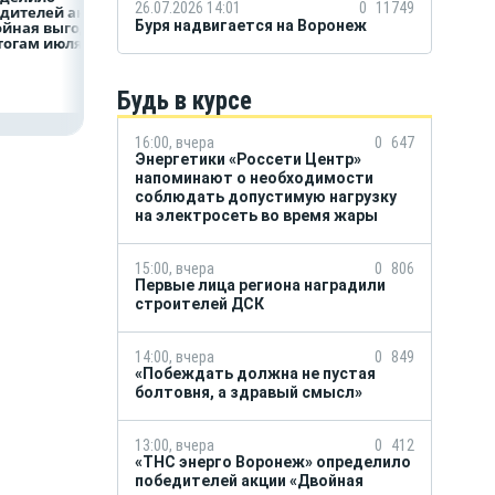
26.07.2026 14:01
0
11749
дителей акции
пробку?
рублей
Буря надвигается на Воронеж
ойная выгода»
тогам июля
Будь в курсе
16:00, вчера
0
647
Энергетики «Россети Центр»
напоминают о необходимости
соблюдать допустимую нагрузку
на электросеть во время жары
15:00, вчера
0
806
Первые лица региона наградили
строителей ДСК
14:00, вчера
0
849
«Побеждать должна не пустая
болтовня, а здравый смысл»
13:00, вчера
0
412
«ТНС энерго Воронеж» определило
победителей акции «Двойная