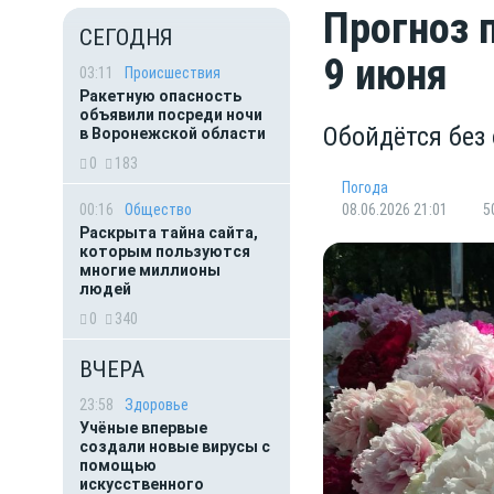
Прогноз 
СЕГОДНЯ
9 июня
03:11
Происшествия
Ракетную опасность
объявили посреди ночи
Обойдётся без
в Воронежской области
0
183
Погода
00:16
Общество
08.06.2026 21:01
5
Раскрыта тайна сайта,
которым пользуются
многие миллионы
людей
0
340
ВЧЕРА
23:58
Здоровье
Учёные впервые
создали новые вирусы с
помощью
искусственного