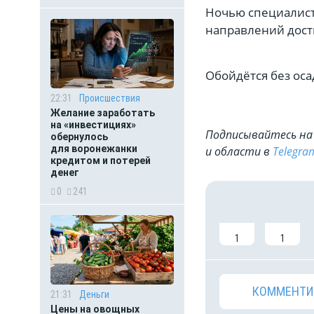
Ночью специалист
направлений дости
Обойдётся без оса
22:31
Происшествия
Желание заработать
на «инвестициях»
Подписывайтесь на 
обернулось
для воронежанки
и области в
Telegra
кредитом и потерей
денег
0
241
1
1
КОММЕНТИ
21:31
Деньги
Цены на овощных