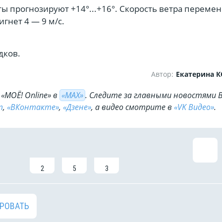
ы прогнозируют +14°...+16°. Скорость ветра переме
гнет 4 — 9 м/с.
дков.
Автор:
Екатерина 
«МОЁ! Online» в
«МАХ»
. Cледите за главными новостями 
m
,
«ВКонтакте»
,
«Дзене»
, а видео смотрите в
«VK Видео»
.
2
5
3
РОВАТЬ