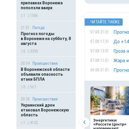
прилавках Воронежа
поползли вверх
1
1586
ЧИТАЙТЕ ТАКЖЕ
21:01
Погода
Прогно
07.08 21:01
Прогноз погоды
в Воронеже на субботу, 8
До +14
07.08 17:31
августа
Гроза 
07.08 13:01
0
3395
Жара и
07.08 11:01
20:54
Происшествия
В Воронежской области
Прогно
06.08 21:01
объявили опасность
атаки БПЛА
0
567
20:38
Происшествия
Украинский дрон
атаковал Воронежскую
область
Энергетики
1
4132
«Россети Центр»
напоминают