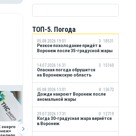
ТОП-5. Погода
05.08.2026 19:01
3
18531
Резкое похолодание придёт в
Воронеж после 35-градусной жары
14.07.2026 16:31
3
15160
Опасная погода обрушится
на Воронежскую область
05.08.2026 13:01
4
13672
Дожди накроют Воронеж после
аномальной жары
29.07.2026 17:31
0
12719
Когда 30-градусная жара вернётся
в Воронеж
 энерго
Как воронежцам
Предприятия
онеж»
быстро оформить
региона задолжа
еделило
ДТП и не создавать
энергетикам 2 м