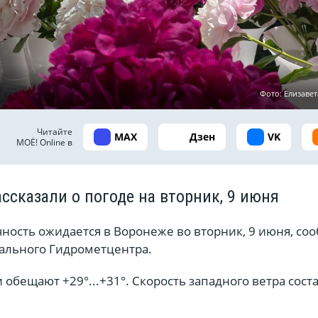
Фото: Елизаве
Читайте
MAX
Дзен
VK
МОЁ! Online в
ссказали о погоде на вторник, 9 июня
ность ожидается в Воронеже во вторник, 9 июня, со
ального Гидрометцентра.
обещают +29°...+31°. Скорость западного ветра сост