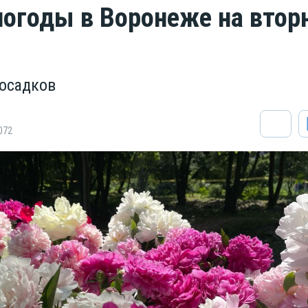
погоды в Воронеже на втор
 осадков
072