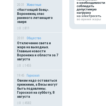
о необходимости
20:31
Животные
соблюдать
допустимую
«Настоящий боец».
нагрузку
Воронежец спас
на электросеть
раненого летающего
во время жары
зверя
0
811
20:01
Общество
Отключение света и
жара на выходных.
Главные новости
Воронежа и области за 7
августа
0
1455
19:45
Гороскоп
Овнам надо оставаться
прежними, а Весы могут
быть подавлены.
Гороскоп на субботу, 8
августа
0
4582