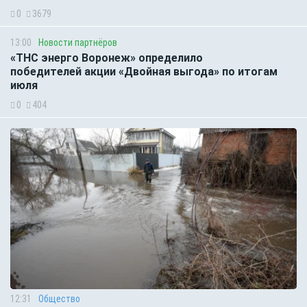
0
3679
13:00
Новости партнёров
«ТНС энерго Воронеж» определило
победителей акции «Двойная выгода» по итогам
июля
0
404
12:31
Общество