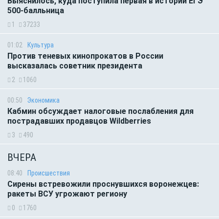
Выяснилось, куда поступила первая в истории ЕГЭ
500-балльница
1
37233
01:02
Культура
Против теневых кинопрокатов в России
высказалась советник президента
2
1060
00:50
Экономика
Кабмин обсуждает налоговые послабления для
пострадавших продавцов Wildberries
3
490
ВЧЕРА
08:40
Происшествия
Сирены встревожили проснувшихся воронежцев:
ракеты ВСУ угрожают региону
0
1760