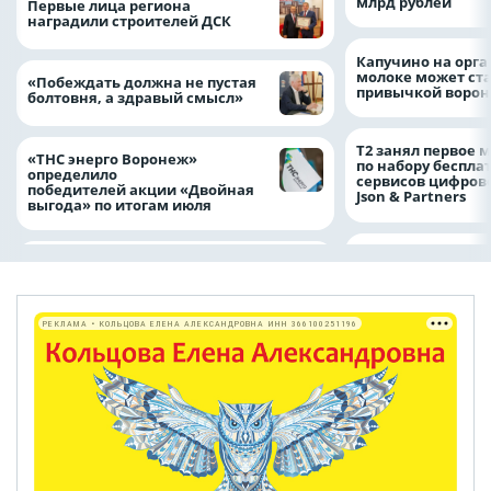
млрд рублей
Первые лица региона
наградили строителей ДСК
Капучино на орг
молоке может ста
«Побеждать должна не пустая
привычкой воро
болтовня, а здравый смысл»
Т2 занял первое 
«ТНС энерго Воронеж»
по набору беспла
определило
сервисов цифров
победителей акции «Двойная
Json & Partners
выгода» по итогам июля
РЕКЛАМА • КОЛЬЦОВА ЕЛЕНА АЛЕКСАНДРОВНА ИНН 366100251196