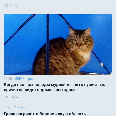
2
1764
13:30
МОЁ! Зверьё
Когда прогноз погоды мурлычет: пять пушистых
причин не сидеть дома в выходные
0
654
13:01
Погода
Гроза нагрянет в Воронежскую область