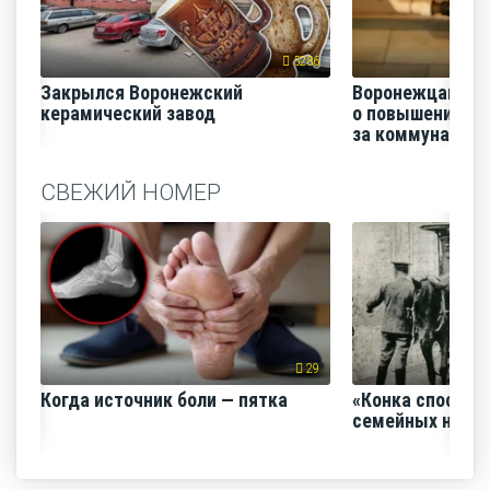
5286
Закрылся Воронежский
Воронежцам на
керамический завод
о повышении п
за коммунальные
СВЕЖИЙ НОМЕР
29
Когда источник боли — пятка
«Конка способс
семейных нача