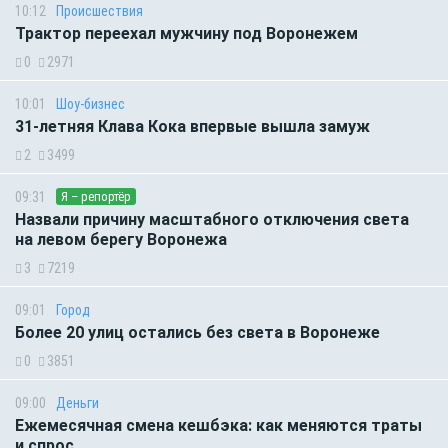
10:12
Происшествия
Трактор переехал мужчину под Воронежем
0
2971
10:01
Шоу-бизнес
31-летняя Клава Кока впервые вышла замуж
2
3499
09:31
Я – репортёр
Назвали причину масштабного отключения света
на левом берегу Воронежа
3
7219
09:01
Город
Более 20 улиц остались без света в Воронеже
0
3851
09:00
Деньги
Ежемесячная смена кешбэка: как меняются траты
и спрос