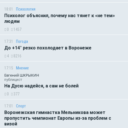
18:01
Психология
Психолог объяснил, почему нас тянет к «не тем»
людям
0
1457
17:31
Погода
До +14° резко похолодает в Воронеже
4
8216
17:15
Мнение
Евгений ШКРЫКИН
публицист
На Дусю надейся, а сам не болей
0
377
17:01
Спорт
Воронежская гимнастка Мельникова может
пропустить чемпионат Европы из-за проблем с
визой