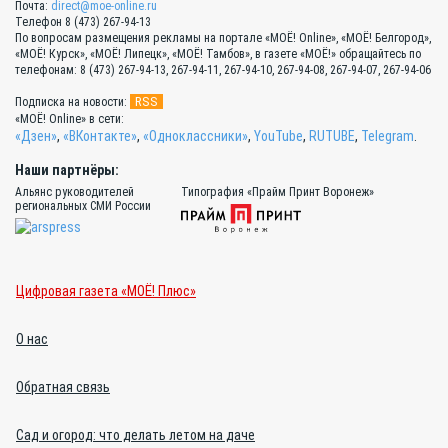
Почта:
direct@moe-online.ru
Телефон 8 (473) 267-94-13
По вопросам размещения рекламы на портале «МОЁ! Online», «МОЁ! Белгород»,
«МОЁ! Курск», «МОЁ! Липецк», «МОЁ! Тамбов», в газете «МОЁ!» обращайтесь по
телефонам: 8 (473) 267-94-13, 267-94-11, 267-94-10, 267-94-08, 267-94-07, 267-94-06
RSS
Подписка на новости:
«МОЁ! Online» в сети:
«Дзен»
,
«ВКонтакте»
,
«Одноклассники»
,
YouTube
,
RUTUBE
,
Telegram
.
Наши партнёры:
Альянс руководителей
Типография «Прайм Принт Воронеж»
региональных СМИ России
Цифровая газета «МОЁ! Плюс»
О нас
Обратная связь
Сад и огород: что делать летом на даче