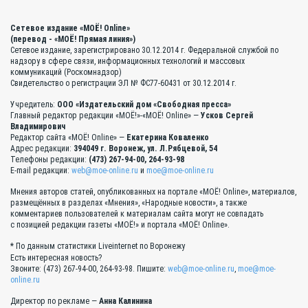
Сетевое издание «МОЁ! Online»
(перевод - «МОЁ! Прямая линия»)
Сетевое издание, зарегистрировано 30.12.2014 г. Федеральной службой по
надзору в сфере связи, информационных технологий и массовых
коммуникаций (Роскомнадзор)
Свидетельство о регистрации ЭЛ № ФС77-60431 от 30.12.2014 г.
Учредитель:
ООО «Издательский дом «Свободная пресса»
Главный редактор редакции «МОЁ!»-«МОЁ! Online» —
Усков Сергей
Владимирович
Редактор сайта «МОЁ! Online» —
Екатерина Коваленко
Адрес редакции:
394049 г. Воронеж, ул. Л.Рябцевой, 54
Телефоны редакции:
(473) 267-94-00, 264-93-98
E-mail редакции:
web@moe-online.ru
и
moe@moe-online.ru
Мнения авторов статей, опубликованных на портале «МОЁ! Online», материалов,
размещённых в разделах «Мнения», «Народные новости», а также
комментариев пользователей к материалам сайта могут не совпадать
с позицией редакции газеты «МОЁ!» и портала «МОЁ! Online».
* По данным статистики Liveinternet по Воронежу
Есть интересная новость?
Звоните: (473) 267-94-00, 264-93-98. Пишите:
web@moe-online.ru
,
moe@moe-
online.ru
Директор по рекламе —
Анна Калинина