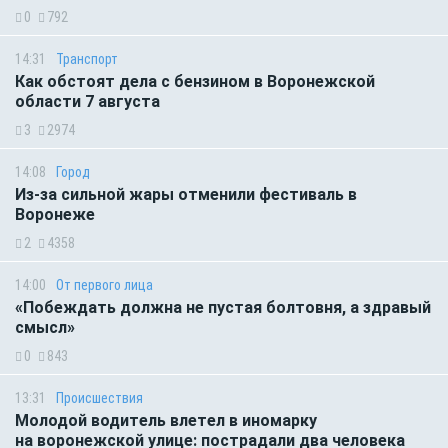
0
792
14:31
Транспорт
Как обстоят дела с бензином в Воронежской
области 7 августа
3
2974
14:08
Город
Из-за сильной жары отменили фестиваль в
Воронеже
2
4358
14:00
От первого лица
«Побеждать должна не пустая болтовня, а здравый
смысл»
0
843
13:31
Происшествия
Молодой водитель влетел в иномарку
на воронежской улице: пострадали два человека