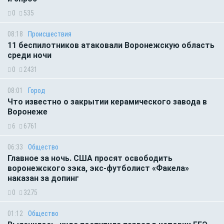
0
535
08:18
Происшествия
11 беспилотников атаковали Воронежскую область
среди ночи
0
2431
08:01
Город
Что известно о закрытии керамического завода в
Воронеже
6
6761
06:33
Общество
Главное за ночь. CША просят освободить
воронежского зэка, экс-футболист «Факела»
наказан за допинг
0
3275
01:12
Общество