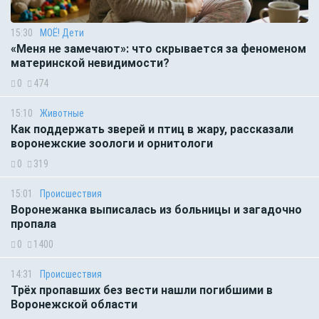
15:30
МОЁ! Дети
«Меня не замечают»: что скрывается за феноменом
материнской невидимости?
0
474
15:10
Животные
Как поддержать зверей и птиц в жару, рассказали
воронежские зоологи и орнитологи
0
319
15:01
Происшествия
Воронежанка выписалась из больницы и загадочно
пропала
0
1400
14:31
Происшествия
Трёх пропавших без вести нашли погибшими в
Воронежской области