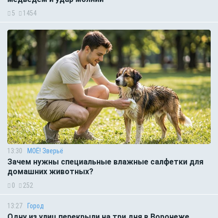
5
1454
13:30
МОЁ! Зверьё
Зачем нужны специальные влажные салфетки для
домашних животных?
0
252
13:27
Город
Одну из улиц перекрыли на три дня в Воронеже