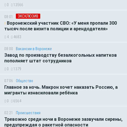
0
13566
ЭКСКЛЮЗИВ
08:01
Воронежский участник СВО: «У меня пропали 300
тысяч после визита полиции и арендодателя»
4
4683
08:00
Вакансии в Воронеже
Завод по производству безалкогольных напитков
пополняет штат сотрудников
0
1379
07:06
Общество
Главное за ночь. Макрон хочет наказать Россию, а
мигранты изнасиловали ребёнка
0
6564
02:21
Происшествия
Тревожно среди ночи в Воронеже зазвучали сирены,
предупреждая о ракетной опасности