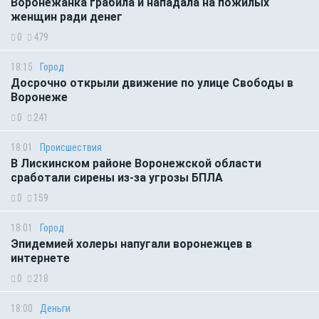
Воронежанка грабила и нападала на пожилых
женщин ради денег
0
479
18:15
Город
Досрочно открыли движение по улице Свободы в
Воронеже
0
241
18:01
Происшествия
В Лискинском районе Воронежской области
сработали сирены из-за угрозы БПЛА
0
159
18:01
Город
Эпидемией холеры напугали воронежцев в
интернете
0
218
18:00
Деньги