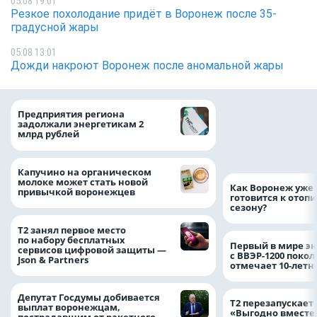
05.08 19:01
Резкое похолодание придёт в Воронеж после 35-
градусной жары
05.08 13:01
Дожди накроют Воронеж после аномальной жары
Медицинскую по
Предприятия региона
и поддержку стр
задолжали энергетикам 2
компании можно 
млрд рублей
независимо от ре
выдачи полиса
Капучино на органическом
молоке может стать новой
Как Воронеж уже 
привычкой воронежцев
готовится к отоп
сезону?
Т2 занял первое место
по набору бесплатных
Первый в мире э
сервисов цифровой защиты —
с ВВЭР-1200 покол
Json & Partners
отмечает 10-лет
Депутат Госдумы добивается
Т2 перезапускает
выплат воронежцам,
«Выгодно вместе