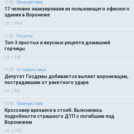
11:05
Происшествия
17 человек эвакуировали из полыхающего офисного
здания в Воронеже
0
3966
11:01
Рецепты
Топ-3 простых и вкусных рецепта домашней
горчицы
0
228
11:00
От первого лица
Депутат Госдумы добивается выплат воронежцам,
пострадавшим от ракетного удара
0
986
10:40
Происшествия
Кроссовер врезался в столб. Выяснились
подробности страшного ДТП с погибшим под
Воронежем
0
1922