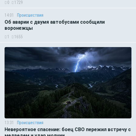
0
1729
14:01
Происшествия
Об аварии с двумя автобусами сообщили
воронежцы
1
1655
13:31
Происшествия
Невероятное спасение: боец СВО пережил встречу с
медведем и удар молнии