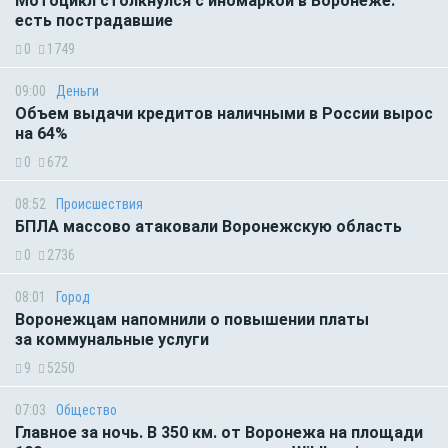
Мотоцикл столкнулся с иномаркой в Воронеже:
есть пострадавшие
0
1749
09:00
Деньги
Объем выдачи кредитов наличными в России вырос
на 64%
0
672
08:52
Происшествия
БПЛА массово атаковали Воронежскую область
0
2736
08:01
Город
Воронежцам напомнили о повышении платы
за коммунальные услуги
9
5250
07:03
Общество
Главное за ночь. В 350 км. от Воронежа на площади