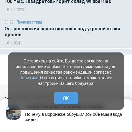
100 тыс. «квадратов» горит склад Wildberries
0
17323
00:27
Происшествия
Острогожский район оказался под угрозой атаки
дронов
0
824
Оставаясь на сайте, Вы даете согласие на
использование cookies, которые применяются для
повышения качества рекомендаций согласно
Политике
. Отказаться от cookies, можно через
настройки Вашего браузера.
OK
Сетевое издание «МОЁ! Online»
(перевод - «МОЁ! Прямая линия»)
«Строительный комплекс в тисках»
Сетевое издание, зарегистрировано 30.12.2014 г. Федеральной службой по
надзору в сфере связи, информационных технологий и массовых
Почему в Воронеже обрушились объёмы ввода
коммуникаций (Роскомнадзор)
жилья
Свидетельство о регистрации ЭЛ № ФС77-60431 от 30.12.2014 г.
Рубрики
Написать
Живая лента
Чат
МОЁ! Плюс
Учредитель:
ООО «Издательский дом «Свободная пресса»