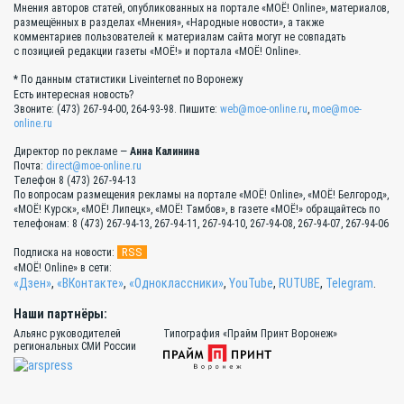
Мнения авторов статей, опубликованных на портале «МОЁ! Online», материалов,
размещённых в разделах «Мнения», «Народные новости», а также
комментариев пользователей к материалам сайта могут не совпадать
с позицией редакции газеты «МОЁ!» и портала «МОЁ! Online».
* По данным статистики Liveinternet по Воронежу
Есть интересная новость?
Звоните: (473) 267-94-00, 264-93-98. Пишите:
web@moe-online.ru
,
moe@moe-
online.ru
Директор по рекламе —
Анна Калинина
Почта:
direct@moe-online.ru
Телефон 8 (473) 267-94-13
По вопросам размещения рекламы на портале «МОЁ! Online», «МОЁ! Белгород»,
«МОЁ! Курск», «МОЁ! Липецк», «МОЁ! Тамбов», в газете «МОЁ!» обращайтесь по
телефонам: 8 (473) 267-94-13, 267-94-11, 267-94-10, 267-94-08, 267-94-07, 267-94-06
RSS
Подписка на новости:
«МОЁ! Online» в сети:
«Дзен»
,
«ВКонтакте»
,
«Одноклассники»
,
YouTube
,
RUTUBE
,
Telegram
.
Наши партнёры:
Альянс руководителей
Типография «Прайм Принт Воронеж»
региональных СМИ России