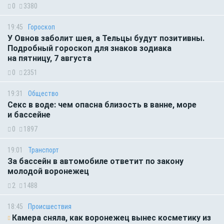
0
3380
19:45
Гороскоп
У Овнов заболит шея, а Тельцы будут позитивны.
Подробный гороскоп для знаков зодиака
на пятницу, 7 августа
0
2351
19:31
Общество
Секс в воде: чем опасна близость в ванне, море
и бассейне
0
1897
19:01
Транспорт
За бассейн в автомобиле ответит по закону
молодой воронежец
2
1488
18:45
Происшествия
Камера сняла, как воронежец вынес косметику из