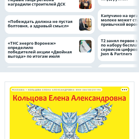
наградили строителей ДСК
Капучино на орг
молоке может ста
«Побеждать должна не пустая
привычкой воро
болтовня, а здравый смысл»
Т2 занял первое 
«ТНС энерго Воронеж»
по набору беспла
определило
сервисов цифров
победителей акции «Двойная
Json & Partners
выгода» по итогам июля
РЕКЛАМА • КОЛЬЦОВА ЕЛЕНА АЛЕКСАНДРОВНА ИНН 366100251196