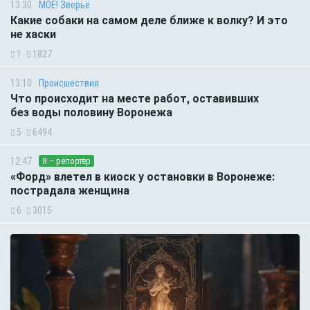
13:30
МОЁ! Зверьё
Какие собаки на самом деле ближе к волку? И это
не хаски
1
1827
13:10
Происшествия
Что происходит на месте работ, оставивших
без воды половину Воронежа
5
6494
12:47
Я – репортёр
«Форд» влетел в киоск у остановки в Воронеже:
пострадала женщина
6
3015