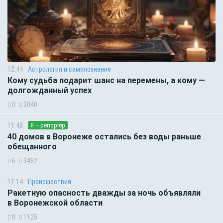
12:44
Астрология и самопознание
Кому судьба подарит шанс на перемены, а кому —
долгожданный успех
0
2040
11:48
Я – репортёр
40 домов в Воронеже остались без воды раньше
обещанного
6
3482
11:14
Происшествия
Ракетную опасность дважды за ночь объявляли
в Воронежской области
0
1125