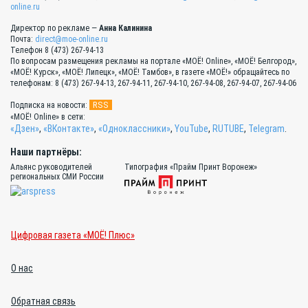
online.ru
Директор по рекламе —
Анна Калинина
Почта:
direct@moe-online.ru
Телефон 8 (473) 267-94-13
По вопросам размещения рекламы на портале «МОЁ! Online», «МОЁ! Белгород»,
«МОЁ! Курск», «МОЁ! Липецк», «МОЁ! Тамбов», в газете «МОЁ!» обращайтесь по
телефонам: 8 (473) 267-94-13, 267-94-11, 267-94-10, 267-94-08, 267-94-07, 267-94-06
RSS
Подписка на новости:
«МОЁ! Online» в сети:
«Дзен»
,
«ВКонтакте»
,
«Одноклассники»
,
YouTube
,
RUTUBE
,
Telegram
.
Наши партнёры:
Альянс руководителей
Типография «Прайм Принт Воронеж»
региональных СМИ России
Цифровая газета «МОЁ! Плюс»
О нас
Обратная связь