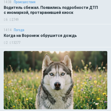
14:38
Происшествия
Водитель сбежал. Появились подробности ДТП
с иномаркой, протаранившей киоск
6
2749
14:14
Погода
Когда на Воронеж обрушится дождь
2
13277