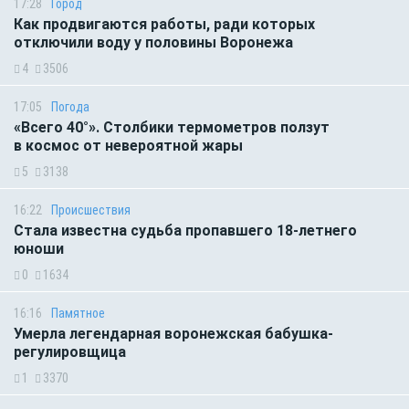
17:28
Город
Как продвигаются работы, ради которых
отключили воду у половины Воронежа
4
3506
17:05
Погода
«Всего 40°». Столбики термометров ползут
в космос от невероятной жары
5
3138
16:22
Происшествия
Стала известна судьба пропавшего 18-летнего
юноши
0
1634
16:16
Памятное
Умерла легендарная воронежская бабушка-
регулировщица
1
3370