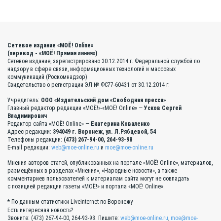
Сетевое издание «МОЁ! Online»
(перевод - «МОЁ! Прямая линия»)
Сетевое издание, зарегистрировано 30.12.2014 г. Федеральной службой по
надзору в сфере связи, информационных технологий и массовых
коммуникаций (Роскомнадзор)
Свидетельство о регистрации ЭЛ № ФС77-60431 от 30.12.2014 г.
Учредитель:
ООО «Издательский дом «Свободная пресса»
Главный редактор редакции «МОЁ!»-«МОЁ! Online» —
Усков Сергей
Владимирович
Редактор сайта «МОЁ! Online» —
Екатерина Коваленко
Адрес редакции:
394049 г. Воронеж, ул. Л.Рябцевой, 54
Телефоны редакции:
(473) 267-94-00, 264-93-98
E-mail редакции:
web@moe-online.ru
и
moe@moe-online.ru
Мнения авторов статей, опубликованных на портале «МОЁ! Online», материалов,
размещённых в разделах «Мнения», «Народные новости», а также
комментариев пользователей к материалам сайта могут не совпадать
с позицией редакции газеты «МОЁ!» и портала «МОЁ! Online».
* По данным статистики Liveinternet по Воронежу
Есть интересная новость?
Звоните: (473) 267-94-00, 264-93-98. Пишите:
web@moe-online.ru
,
moe@moe-