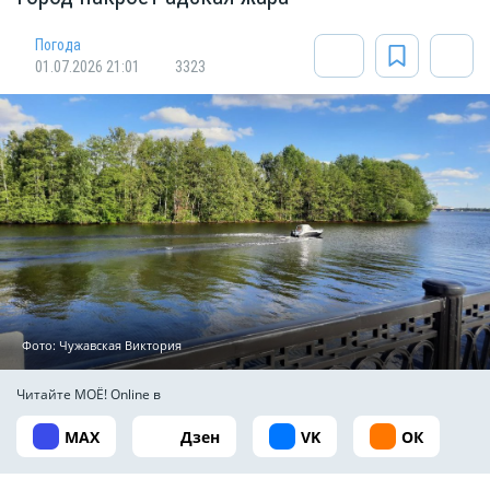
Погода
01.07.2026 21:01
3323
Фото: Чужавская Виктория
Читайте МОЁ! Online в
MAX
Дзен
VK
ОК