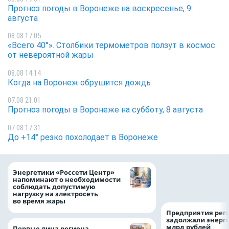
Прогноз погоды в Воронеже на воскресенье, 9
августа
08.08 17:05
«Всего 40°». Столбики термометров ползут в космос
от невероятной жары
08.08 14:14
Когда на Воронеж обрушится дождь
07.08 21:01
Прогноз погоды в Воронеже на субботу, 8 августа
07.08 17:31
До +14° резко похолодает в Воронеже
Как воронежцам 
Энергетики «Россети Центр»
оформить ДТП и н
напоминают о необходимости
пробку?
соблюдать допустимую
нагрузку на электросеть
во время жары
Предприятия рег
задолжали энерг
млрд рублей
Первые лица региона