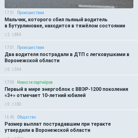
17:31
Происшествия
Мальчик, которого сбил пьяный водитель
в Бутурлиновке, находится в тяжёлом состоянии
2
884
17:01
Происшествия
Два водителя пострадали в ДТП с легковушками в
Воронежской области
0
594
17:00
Новости партнёров
Первый в мире энергоблок с ВВЭР-1200 поколения
«3+» отмечает 10-летний юбилей
0
180
16:45
Общество
Размер выплат пострадавшим при теракте
утвердили в Воронежской области