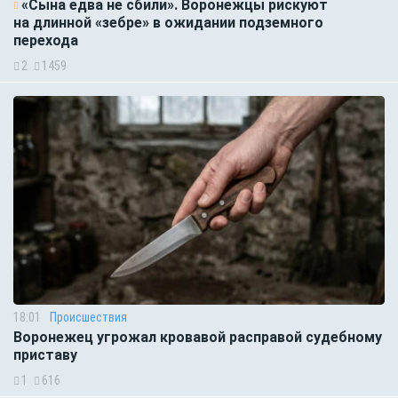
«Сына едва не сбили». Воронежцы рискуют
на длинной «зебре» в ожидании подземного
перехода
2
1459
18:01
Происшествия
Воронежец угрожал кровавой расправой судебному
приставу
1
616