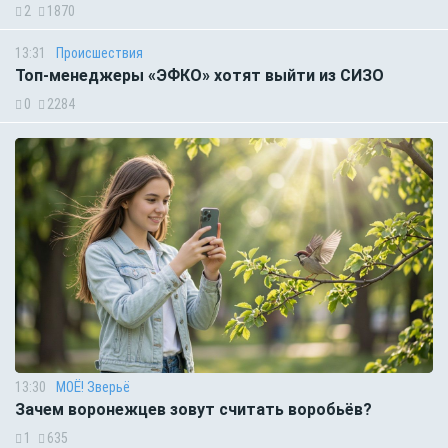
2
1870
13:31
Происшествия
Топ-менеджеры «ЭФКО» хотят выйти из СИЗО
0
2284
13:30
МОЁ! Зверьё
Зачем воронежцев зовут считать воробьёв?
1
635