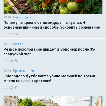
19:10
Сад и огород
Почему не краснеют помидоры на кустах: 4
основные причины и способы ускорить созревание
0
2034
19:01
Погода
Резкое похолодание придёт в Воронеж после 35-
градусной жары
2
8460
18:40
Происшествия
Молодого футболиста убило молнией во время
матча на глазах зрителей
0
2431