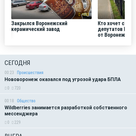
1033
Закрылся Воронежский
Кто хочет срази
керамический завод
депутатов Гос
от Воронежск...
СЕГОДНЯ
00:23
Происшествия
Нововоронеж оказался под угрозой удара БПЛА
0
720
00:18
Общество
Wildberries занимается разработкой собственного
мессенджера
0
229