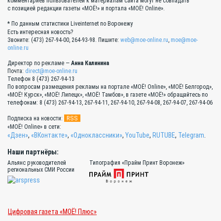
комментариев пользователей к материалам сайта могут не совпадать
с позицией редакции газеты «МОЁ!» и портала «МОЁ! Online».
* По данным статистики Liveinternet по Воронежу
Есть интересная новость?
Звоните: (473) 267-94-00, 264-93-98. Пишите:
web@moe-online.ru
,
moe@moe-
online.ru
Директор по рекламе —
Анна Калинина
Почта:
direct@moe-online.ru
Телефон 8 (473) 267-94-13
По вопросам размещения рекламы на портале «МОЁ! Online», «МОЁ! Белгород»,
«МОЁ! Курск», «МОЁ! Липецк», «МОЁ! Тамбов», в газете «МОЁ!» обращайтесь по
телефонам: 8 (473) 267-94-13, 267-94-11, 267-94-10, 267-94-08, 267-94-07, 267-94-06
RSS
Подписка на новости:
«МОЁ! Online» в сети:
«Дзен»
,
«ВКонтакте»
,
«Одноклассники»
,
YouTube
,
RUTUBE
,
Telegram
.
Наши партнёры:
Альянс руководителей
Типография «Прайм Принт Воронеж»
региональных СМИ России
Цифровая газета «МОЁ! Плюс»