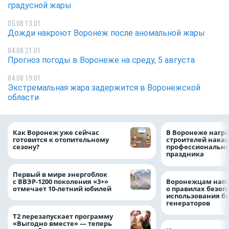
градусной жары
05.08 13:01
Дожди накроют Воронеж после аномальной жары
04.08 21:01
Прогноз погоды в Воронеже на среду, 5 августа
04.08 19:01
Экстремальная жара задержится в Воронежской
области
Как Воронеж уже сейчас
В Воронеже нагр
готовится к отопительному
строителей нака
сезону?
профессионально
праздника
Первый в мире энергоблок
с ВВЭР-1200 поколения «3+»
Воронежцам нап
отмечает 10-летний юбилей
о правилах безоп
использования б
генераторов
Т2 перезапускает программу
«Выгодно вместе» — теперь