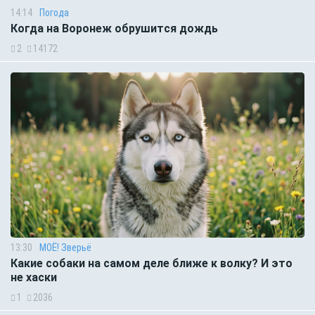
14:14
Погода
Когда на Воронеж обрушится дождь
2
14172
13:30
МОЁ! Зверьё
Какие собаки на самом деле ближе к волку? И это
не хаски
1
2036