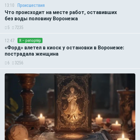
13:10
Происшествия
Что происходит на месте работ, оставивших
без воды половину Воронежа
5
7235
12:47
Я – репортёр
«Форд» влетел в киоск у остановки в Воронеже:
пострадала женщина
6
3256