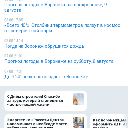
Прогноз погоды в Воронеже на воскресенье, 9
августа
08.08 17:05
«Всего 40°». Столбики термометров ползут в космос
от невероятной жары
08.08 14:14
Когда на Воронеж обрушится дождь
07.08 21:01
Прогноз погоды в Воронеже на субботу, 8 августа
07.08 17:31
До +14° резко похолодает в Воронеже
«ТНС энерго Вор
С Днём строителя! Спасибо
определило
за труд, который становится
победителей акц
частью нашей жизни
выгода» по итог
Энергетики «Россети Центр»
Как воронежцам 
напоминают о необходимости
оформить ДТП и н
соблюдать допустимую
пробку?