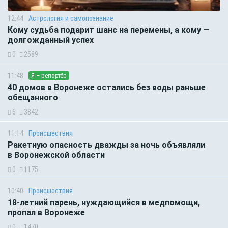
12:44
Астрология и самопознание
Кому судьба подарит шанс на перемены, а кому —
долгожданный успех
0
2589
11:48
Я – репортёр
40 домов в Воронеже остались без воды раньше
обещанного
6
3842
11:14
Происшествия
Ракетную опасность дважды за ночь объявляли
в Воронежской области
0
1175
10:40
Происшествия
18-летний парень, нуждающийся в медпомощи,
пропал в Воронеже
0
1470