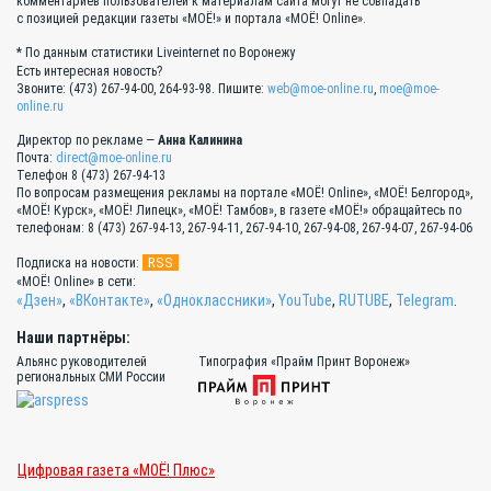
комментариев пользователей к материалам сайта могут не совпадать
с позицией редакции газеты «МОЁ!» и портала «МОЁ! Online».
* По данным статистики Liveinternet по Воронежу
Есть интересная новость?
Звоните: (473) 267-94-00, 264-93-98. Пишите:
web@moe-online.ru
,
moe@moe-
online.ru
Директор по рекламе —
Анна Калинина
Почта:
direct@moe-online.ru
Телефон 8 (473) 267-94-13
По вопросам размещения рекламы на портале «МОЁ! Online», «МОЁ! Белгород»,
«МОЁ! Курск», «МОЁ! Липецк», «МОЁ! Тамбов», в газете «МОЁ!» обращайтесь по
телефонам: 8 (473) 267-94-13, 267-94-11, 267-94-10, 267-94-08, 267-94-07, 267-94-06
RSS
Подписка на новости:
«МОЁ! Online» в сети:
«Дзен»
,
«ВКонтакте»
,
«Одноклассники»
,
YouTube
,
RUTUBE
,
Telegram
.
Наши партнёры:
Альянс руководителей
Типография «Прайм Принт Воронеж»
региональных СМИ России
Цифровая газета «МОЁ! Плюс»