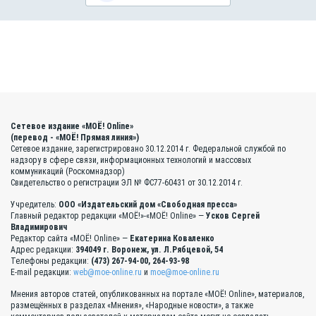
Сетевое издание «МОЁ! Online»
(перевод - «МОЁ! Прямая линия»)
Сетевое издание, зарегистрировано 30.12.2014 г. Федеральной службой по
надзору в сфере связи, информационных технологий и массовых
коммуникаций (Роскомнадзор)
Свидетельство о регистрации ЭЛ № ФС77-60431 от 30.12.2014 г.
Учредитель:
ООО «Издательский дом «Свободная пресса»
Главный редактор редакции «МОЁ!»-«МОЁ! Online» —
Усков Сергей
Владимирович
Редактор сайта «МОЁ! Online» —
Екатерина Коваленко
Адрес редакции:
394049 г. Воронеж, ул. Л.Рябцевой, 54
Телефоны редакции:
(473) 267-94-00, 264-93-98
E-mail редакции:
web@moe-online.ru
и
moe@moe-online.ru
Мнения авторов статей, опубликованных на портале «МОЁ! Online», материалов,
размещённых в разделах «Мнения», «Народные новости», а также