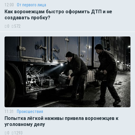
12:00
От первого лица
Как воронежцам быстро оформить ДТП и не
создавать пробку?
0
572
11:31
Происшествия
Попытка лёгкой наживы привела воронежцев к
уголовному делу
0
1293