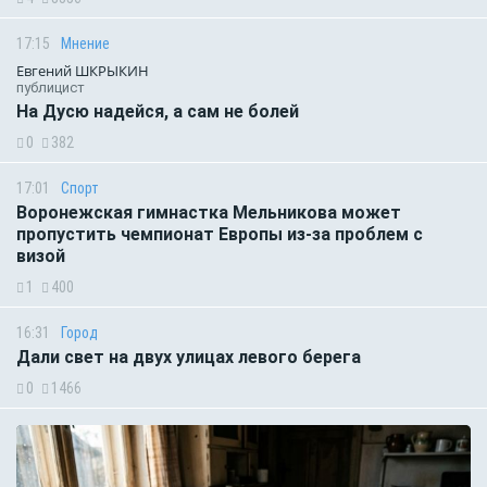
17:15
Мнение
Евгений ШКРЫКИН
публицист
На Дусю надейся, а сам не болей
0
382
17:01
Спорт
Воронежская гимнастка Мельникова может
пропустить чемпионат Европы из-за проблем с
визой
1
400
16:31
Город
Дали свет на двух улицах левого берега
0
1466