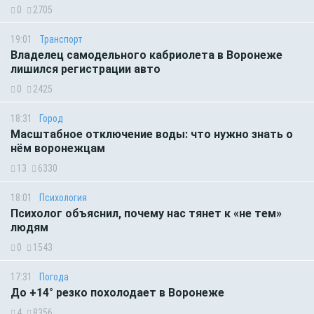
0
2705
19:01
Транспорт
Владелец самодельного кабриолета в Воронеже
лишился регистрации авто
0
2425
18:31
Город
Масштабное отключение воды: что нужно знать о
нём воронежцам
13
6330
18:01
Психология
Психолог объяснил, почему нас тянет к «не тем»
людям
0
1543
17:31
Погода
До +14° резко похолодает в Воронеже
4
8356