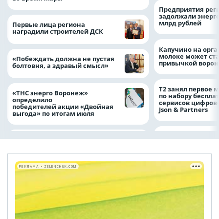
Предприятия рег
задолжали энерг
млрд рублей
Первые лица региона
наградили строителей ДСК
Капучино на орг
молоке может ста
«Побеждать должна не пустая
привычкой воро
болтовня, а здравый смысл»
Т2 занял первое 
«ТНС энерго Воронеж»
по набору беспла
определило
сервисов цифров
победителей акции «Двойная
Json & Partners
выгода» по итогам июля
РЕКЛАМА • ZELENCHUK.COM