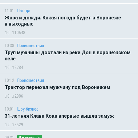
11:01
Погода
Жара и дожди. Какая погода будет в Воронеже
в выходные
0
10648
10:38
Происшествия
Труп мужчины достали из реки Дон в воронежском
селе
0
2284
10:12
Происшествия
Трактор переехал мужчину под Воронежем
0
2986
10:01
Шоу-бизнес
31-летняя Клава Кока впервые вышла замуж
2
3529
09:31
Я – репортёр