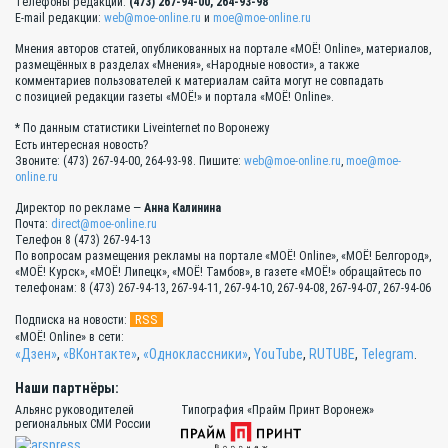
Телефоны редакции:
(473) 267-94-00, 264-93-98
E-mail редакции:
web@moe-online.ru
и
moe@moe-online.ru
Мнения авторов статей, опубликованных на портале «МОЁ! Online», материалов,
размещённых в разделах «Мнения», «Народные новости», а также
комментариев пользователей к материалам сайта могут не совпадать
с позицией редакции газеты «МОЁ!» и портала «МОЁ! Online».
* По данным статистики Liveinternet по Воронежу
Есть интересная новость?
Звоните: (473) 267-94-00, 264-93-98. Пишите:
web@moe-online.ru
,
moe@moe-
online.ru
Директор по рекламе —
Анна Калинина
Почта:
direct@moe-online.ru
Телефон 8 (473) 267-94-13
По вопросам размещения рекламы на портале «МОЁ! Online», «МОЁ! Белгород»,
«МОЁ! Курск», «МОЁ! Липецк», «МОЁ! Тамбов», в газете «МОЁ!» обращайтесь по
телефонам: 8 (473) 267-94-13, 267-94-11, 267-94-10, 267-94-08, 267-94-07, 267-94-06
RSS
Подписка на новости:
«МОЁ! Online» в сети:
«Дзен»
,
«ВКонтакте»
,
«Одноклассники»
,
YouTube
,
RUTUBE
,
Telegram
.
Наши партнёры:
Альянс руководителей
Типография «Прайм Принт Воронеж»
региональных СМИ России