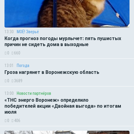
13:30
МОЁ! Зверьё
Когда прогноз погоды мурлычет: пять пушистых
причин не сидеть дома в выходные
0
660
13:01
Погода
Гроза нагрянет в Воронежскую область
0
3689
13:00
Новости партнёров
«ТНС энерго Воронеж» определило
победителей акции «Двойная выгода» по итогам
июля
0
406