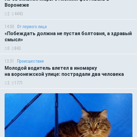
Воронеже
2
4443
14:00
От первого лица
«Побеждать должна не пустая болтовня, а здравый
смысл»
0
843
13:31
Происшествия
Молодой водитель влетел в иномарку
на воронежской улице: пострадали два человека
2
1771