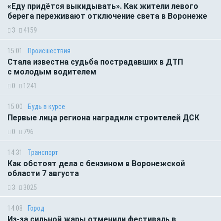
«Еду придётся выкидывать». Как жители левого
берега переживают отключение света в Воронеже
3
4159
15:01
Происшествия
Стала известна судьба пострадавших в ДТП
с молодым водителем
0
1241
15:00
Будь в курсе
Первые лица региона наградили строителей ДСК
0
796
14:31
Транспорт
Как обстоят дела с бензином в Воронежской
области 7 августа
3
3025
14:08
Город
Из-за сильной жары отменили фестиваль в