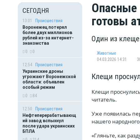
Опасные 
СЕГОДНЯ
готовы а
13:01
Происшествия
Воронежец потерял
более двух миллионов
Один из клеще
рублей из-за интернет-
знакомства
0
0
Животные
04.03.2026 14:31
3
12:54
Происшествия
Украинские дроны
Клещи просну
угрожают Воронежской
области: объявлен
особый режим
Клещи проснулись
0
84
читатель.
12:50
Происшествия
Уже появилась пер
Нефтеперерабатывающ
нашего народного
ий завод вспыхнул
после удара украинских
БПЛА
«Гляньте, как разд
0
214