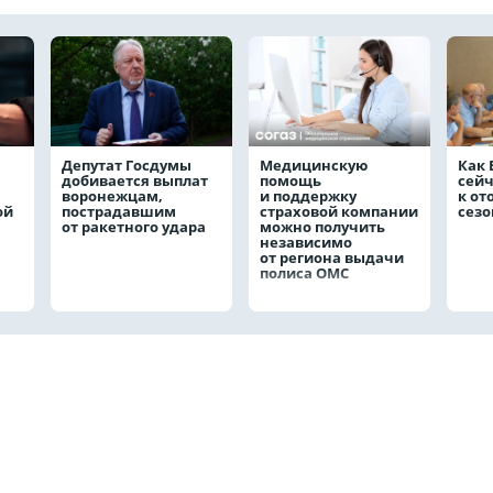
Депутат Госдумы
Медицинскую
Как 
добивается выплат
помощь
сейч
воронежцам,
и поддержку
к от
ой
пострадавшим
страховой компании
сезо
от ракетного удара
можно получить
независимо
от региона выдачи
полиса ОМС