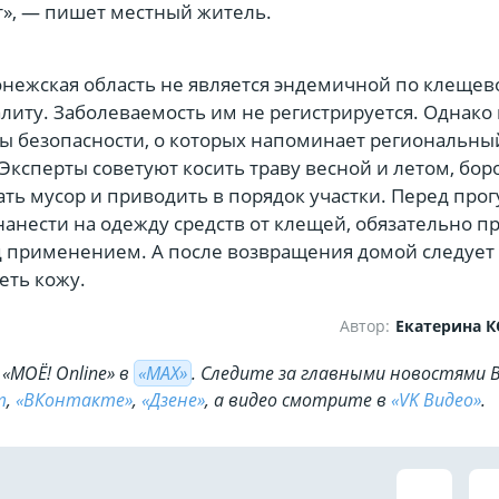
т», — пишет местный житель.
онежская область не является эндемичной по клеще
иту. Заболеваемость им не регистрируется. Однако 
ы безопасности, о которых напоминает региональны
Эксперты советуют косить траву весной и летом, бор
ать мусор и приводить в порядок участки. Перед про
нанести на одежду средств от клещей, обязательно п
 применением. А после возвращения домой следует
еть кожу.
Автор:
Екатерина 
«МОЁ! Online» в
«МАХ»
. Cледите за главными новостями 
m
,
«ВКонтакте»
,
«Дзене»
, а видео смотрите в
«VK Видео»
.