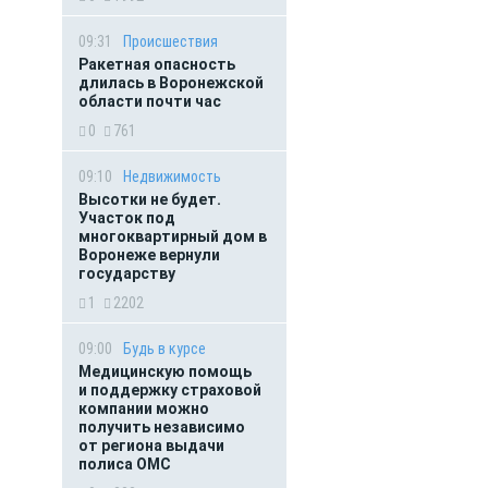
09:31
Происшествия
Ракетная опасность
длилась в Воронежской
области почти час
0
761
09:10
Недвижимость
Высотки не будет.
Участок под
многоквартирный дом в
Воронеже вернули
государству
1
2202
09:00
Будь в курсе
Медицинскую помощь
и поддержку страховой
компании можно
получить независимо
от региона выдачи
полиса ОМС