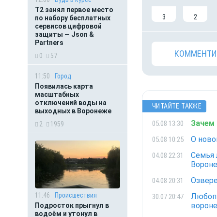
Т2 занял первое место
3
2
по набору бесплатных
сервисов цифровой
защиты — Json &
Partners
КОММЕНТИ
0
57
11:50
Город
Появилась карта
масштабных
отключений воды на
ЧИТАЙТЕ ТАКЖЕ
выходных в Воронеже
Зачем 
05.08 13:30
2
1959
О ново
05.08 10:25
Семья 
04.08 22:31
Вороне
Озвере
04.08 20:31
11:46
Происшествия
Любопы
30.07 20:47
ворон
Подросток прыгнул в
водоём и утонул в