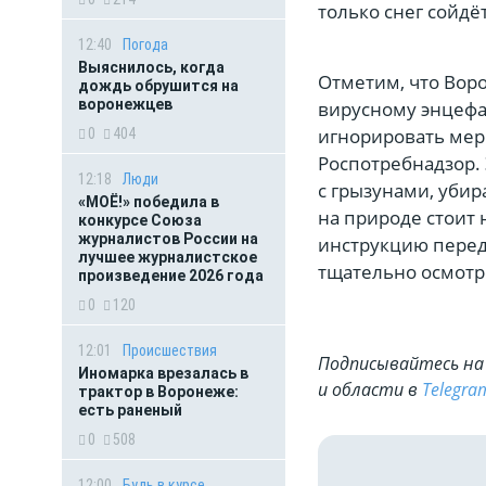
только снег сойдё
12:40
Погода
Выяснилось, когда
Отметим, что Вор
дождь обрушится на
воронежцев
вирусному энцефал
игнорировать мер
0
404
Роспотребнадзор. 
12:18
Люди
с грызунами, убир
«МОЁ!» победила в
на природе стоит 
конкурсе Союза
журналистов России на
инструкцию перед
лучшее журналистское
тщательно осмотр
произведение 2026 года
0
120
12:01
Происшествия
Подписывайтесь на 
Иномарка врезалась в
и области в
Telegra
трактор в Воронеже:
есть раненый
0
508
12:00
Будь в курсе