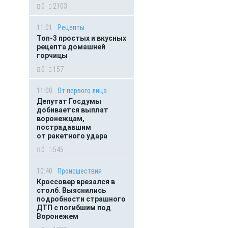
0
2103
11:01
Рецепты
Топ-3 простых и вкусных
рецепта домашней
горчицы
0
157
11:00
От первого лица
Депутат Госдумы
добивается выплат
воронежцам,
пострадавшим
от ракетного удара
0
545
10:40
Происшествия
Кроссовер врезался в
столб. Выяснились
подробности страшного
ДТП с погибшим под
Воронежем