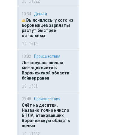
0
1322
10:34
Деньги
Выяснилось, у кого из
воронежцев зарплаты
растут быстрее
остальных
0
619
10:02
Происшествия
Легковушка снесла
мотоциклиста в
Воронежской области:
байкер ранен
0
581
09:40
Происшествия
Счёт на десятки.
Названо точное число
БПЛА, атаковавших
Воронежскую область
ночью
0
1992