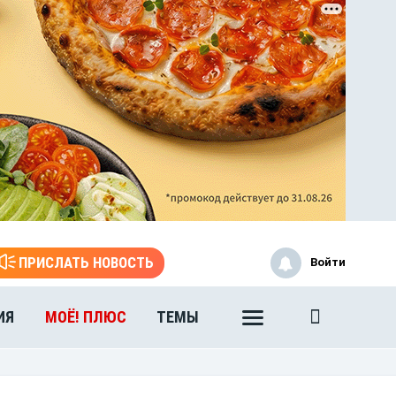
ЭТО БЫЛО В АФГАН
Книга памяти воронежских
воинов-интернационалистов
ПРИСЛАТЬ НОВОСТЬ
Войти
ИЯ
МОЁ! ПЛЮС
ТЕМЫ
ЭТО БЫЛО В АФГАН
Книга памяти воронежских
воинов-интернационалистов