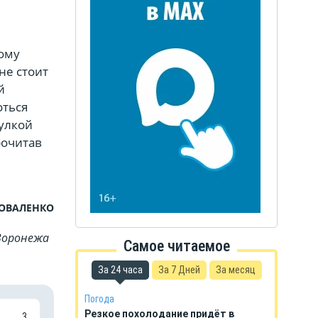
вому
не стоит
й
оться
гулкой
рочитав
КОВАЛЕНКО
Воронежа
Самое читаемое
За 24 часа
За 7 Дней
За месяц
Погода
Резкое похолодание придёт в
3