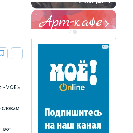
ЭТО БЫЛО В АФГАН
Книга памяти воронежских
воинов-интернационалистов
ю «МОЁ!»
о словам
, вот