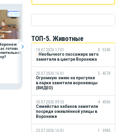
ТОП-5. Животные
Воронеж уже
Первый в мире
Т2 перезапускает
ас готовится
энергоблок
программу
18.07.2026 17:01
0
5345
опительному
с ВВЭР-1200
«Выгодно вместе
Необычного пассажира авто
ну?
поколения «3+»
теперь и для
заметили в центре Воронежа
отмечает 10-летний
абонентов други
юбилей
операторов
20.07.2026 16:01
5
4570
Огромную змею на прогулке
в парке заметили воронежцы
(ВИДЕО)
30.07.2026 09:55
4
4506
Семейство кабанов заметили
посреди оживлённой улицы в
Воронеже
23.07.2026 16:01
1
3985