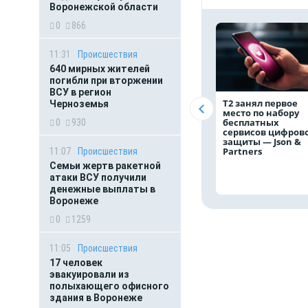
Воронежской области
0
866
11:31
Происшествия
640 мирных жителей
погибли при вторжении
ВСУ в регион
Т2 занял первое
Черноземья
место по набору
бесплатных
0
930
сервисов цифров
защиты — Json &
Partners
11:07
Происшествия
Семьи жертв ракетной
атаки ВСУ получили
денежные выплаты в
Воронеже
0
1259
11:05
Происшествия
17 человек
эвакуировали из
полыхающего офисного
здания в Воронеже