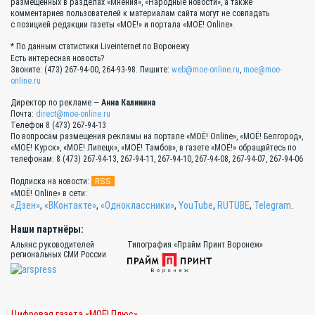
размещённых в разделах «Мнения», «Народные новости», а также
комментариев пользователей к материалам сайта могут не совпадать
с позицией редакции газеты «МОЁ!» и портала «МОЁ! Online».
* По данным статистики Liveinternet по Воронежу
Есть интересная новость?
Звоните: (473) 267-94-00, 264-93-98. Пишите:
web@moe-online.ru
,
moe@moe-
online.ru
Директор по рекламе —
Анна Калинина
Почта:
direct@moe-online.ru
Телефон 8 (473) 267-94-13
По вопросам размещения рекламы на портале «МОЁ! Online», «МОЁ! Белгород»,
«МОЁ! Курск», «МОЁ! Липецк», «МОЁ! Тамбов», в газете «МОЁ!» обращайтесь по
телефонам: 8 (473) 267-94-13, 267-94-11, 267-94-10, 267-94-08, 267-94-07, 267-94-06
RSS
Подписка на новости:
«МОЁ! Online» в сети:
«Дзен»
,
«ВКонтакте»
,
«Одноклассники»
,
YouTube
,
RUTUBE
,
Telegram
.
Наши партнёры:
Альянс руководителей
Типография «Прайм Принт Воронеж»
региональных СМИ России
Цифровая газета «МОЁ! Плюс»