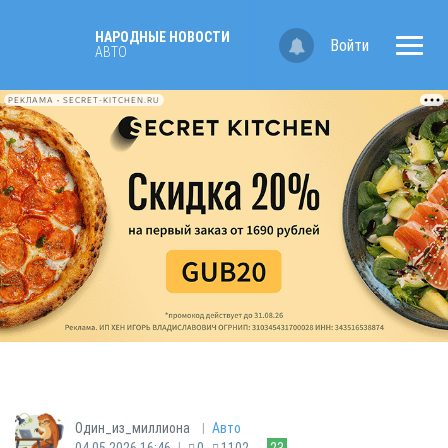
НАРОДНЫЕ НОВОСТИ
Войти
АВТО
РЕКЛАМА • SECRET-KITCHEN.RU
|
Один_из_миллиона
Авто
|
04.05.2026 16:46
0
1102
23