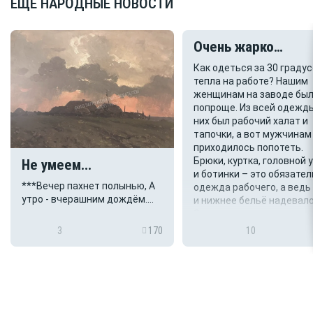
ЕЩЁ НАРОДНЫЕ НОВОСТИ
Очень жарко…
Как одеться за 30 граду
тепла на работе? Нашим
женщинам на заводе бы
попроще. Из всей одежды
них был рабочий халат и
тапочки, а вот мужчинам
приходилось попотеть.
Брюки, куртка, головной 
Не умеем...
и ботинки – это обязате
***Вечер пахнет полынью, А
одежда рабочего, а ведь
утро - вчерашним дождём.
и нижнее бельё надевало
Мы всё ждём От судьбы
За нарушение ...
настоящего. Посуливший нам
3
170
10
лучшего, вящего Был неправ,
Но хорошего - мало. Всё
пропало. Не умеем мы
пестовать это, Всё бы
праздника, шума и эха. Вечер
пахнет полы...