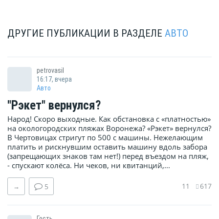
ДРУГИЕ ПУБЛИКАЦИИ В РАЗДЕЛЕ
АВТО
petrovasil
16:17, вчера
Авто
"Рэкет" вернулся?
Народ! Скоро выходные. Как обстановка с «платностью»
на окологородских пляжах Воронежа? «Рэкет» вернулся?
В Чертовицах стригут по 500 с машины. Нежелающим
платить и рискнувшим оставить машину вдоль забора
(запрещающих знаков там нет!) перед въездом на пляж,
- спускают колёса. Ни чеков, ни квитанций,...
11
617
→
5
Гость