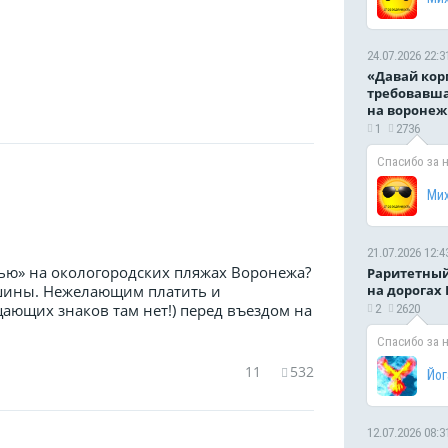
24.07.2026 22:3
«Давай кор
требовавша
на воронеж
1
2736
Спасибо за 
Ми
21.07.2026 12:4
тью» на окологородских пляжах Воронежа?
Раритетный
на дорогах
машины. Нежелающим платить и
ающих знаков там нет!) перед въездом на
2
2620
Спасибо за 
11
532
Йог
12.07.2026 08:3