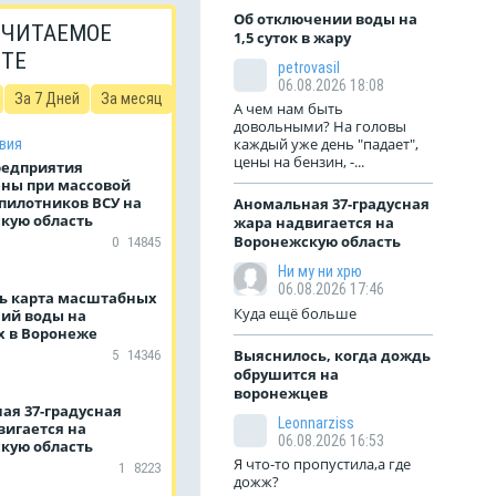
Об отключении воды на
 ЧИТАЕМОЕ
1,5 суток в жару
ЙТЕ
petrovasil
06.08.2026 18:08
За 7 Дней
За месяц
А чем нам быть
довольными? На головы
каждый уже день "падает",
вия
цены на бензин, -...
редприятия
ны при массовой
пилотников ВСУ на
Аномальная 37-градусная
кую область
жара надвигается на
Воронежскую область
0
14845
Ни му ни хрю
06.08.2026 17:46
ь карта масштабных
Куда ещё больше
ий воды на
 в Воронеже
Выяснилось, когда дождь
5
14346
обрушится на
воронежцев
ая 37-градусная
Leonnarziss
вигается на
06.08.2026 16:53
кую область
Я что-то пропустила,а где
1
8223
дожж?