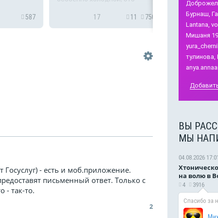
Доброжела
- спускают к
а,
проблемно и небезопасно
Бурнаш,
Га
ни квитанц...
та, ул.
587
17
11
750
1
для здоровья
Lantana,
vo
дев
Мишаня 19
рях своих
ешает
yura_cherni
у окон на
тулинова,
anya.annaa
Добавить
ВЫ РАСС
МЫ НАП
04.08.2026 17:0
Хтоническо
 Госуслуг) - есть и моб.приложение.
на волю в 
редоставят письменный ответ. Только с
4
3916
 - так-то.
Спасибо за 
2
Ми