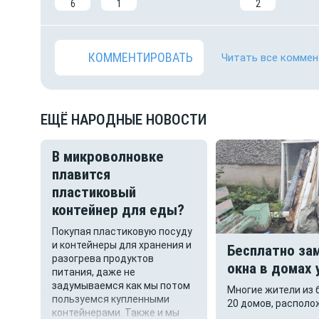
6
1
2
КОММЕНТИРОВАТЬ
Читать все коммен
ЕЩЁ НАРОДНЫЕ НОВОСТИ
В микроволновке
плавится
ов
пластиковый
о
контейнер для еды?
 у
Покупая пластиковую посуду
и контейнеры для хранения и
Бесплатно за
разогрева продуктов
окна в домах 
питания, даже не
убор
Остужевского
задумываемся как мы потом
ьная
Многие жители из 
пользуемся купленными
 ещё
20 домов, располо
контейнерами. Также и мы
сь.
строящегося Осту