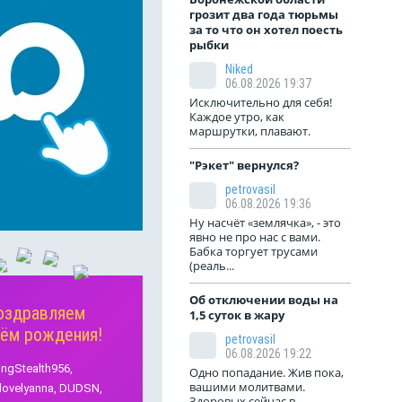
грозит два года тюрьмы
за то что он хотел поесть
рыбки
Niked
06.08.2026 19:37
Исключительно для себя!
Каждое утро, как
маршрутки, плавают.
"Рэкет" вернулся?
petrovasil
вернулся?
Подарок для
Очи
06.08.2026 19:36
насильника.
Ну насчёт «землячка», - это
о выходные. Как
Всем 
явно не про нас с вами.
с «платностью»
пожал
Двоюродная сестра
Бабка торгует трусами
одских пляжах
возду
рассказала мне свою жуткую
(реаль...
«Рэкет»
шерст
историю: - Было это очень
 Чертовицах
такие
давно. На моё
Об отключении воды на
оздравляем
500 с машины.
1,5 суток в жару
совершеннолетие мои
 платить и
нём рождения!
родственники надарили мне
petrovasil
 оставить
подарки и деньги. На деньги я
06.08.2026 19:22
ь забора
решила купить себе
ingStealth956,
Одно попадание. Жив пока,
их знаков там
маленькие золотые часики.
вашими молитвами.
lovelyanna,
DUDSN,
 въездом на пляж,
Это была моя давнишняя
Здоровых сейчас в