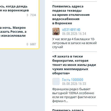
сь, когда дождь
Появились адреса
я на воронежцев
подвоза техводы
на время отключения
3
7534
водоснабжения
в Воронеже
а ночь. Макрон
id531489140
азать Россию, а
06.08.2026 16:34
 изнасиловали
У нас всегда 4 баклашки 10-
литровые в запасе на всякий
0
6887
случай
«Я зажата в тиски
бюрократии, которая
тянет из меня жилы ради
чужих миллиардных
оборотов»
Гость 1000000
06.08.2026 16:33
Франшиза редко бывает
выгодной 100%А особенно
если ее продает фактически
фирма-п...
Появились адреса