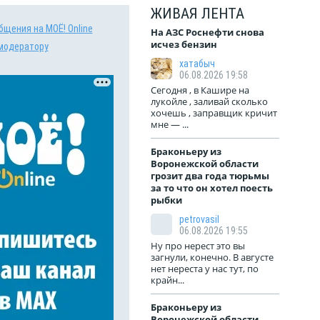
ЖИВАЯ ЛЕНТА
бщения на МОЁ! Online
На АЗС Роснефти снова
исчез бензин
модератору
хатабыч
06.08.2026 19:58
Сегодня , в Кашире на
лукойле , заливай сколько
хочешь , заправщик кричит
мне — ...
Браконьеру из
Воронежской области
грозит два года тюрьмы
за то что он хотел поесть
рыбки
petrovasil
06.08.2026 19:55
Ну про нерест это вы
загнули, конечно. В августе
нет нереста у нас тут, по
крайн...
Браконьеру из
Воронежской области