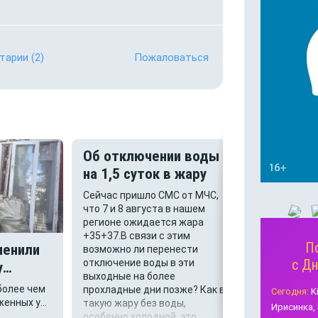
тарии
(2)
Пожаловаться
Об отключении воды
"Рэкет" 
на 1,5 суток в жару
Народ! Скор
обстановка 
Сейчас пришло СМС от МЧС,
на окологор
что 7 и 8 августа в нашем
Воронежа? 
регионе ожидается жара
вернулся? В
+35+37.В связи с этим
П
стригут по 
менили
возможно ли перенести
Нежелающим
с Д
отключение воды в эти
у
рискнувшим
выходные на более
 моста.
машину вдол
более чем
прохладные дни позже? Как в
Сегодня:
K
(запрещающ
женных у
такую жару без воды,
Ирисинка,
нет!) перед
жевского
особенно холодной, это