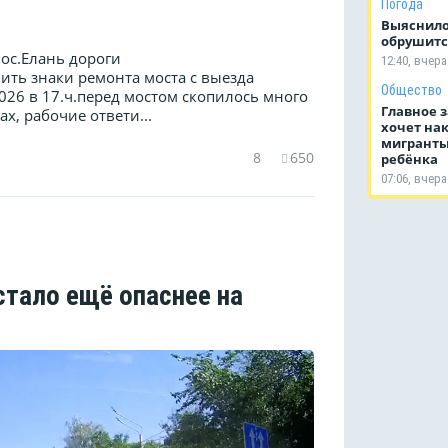
Погода
Выяснило
обрушитс
пос.Елань дороги
12:40, вчера
ить знаки ремонта моста с выезда
Общество
2026 в 17.ч.перед мостом скопилось много
Главное з
х, рабочие ответи...
хочет нак
мигранты
8
650
ребёнка
07:06, вчера
стало ещё опаснее на