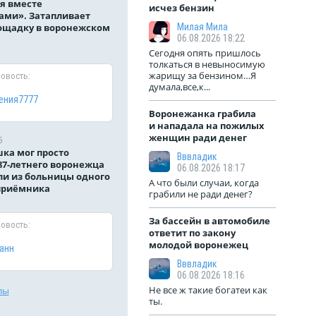
я вместе
исчез бензин
ами». Затапливает
ощадку в воронежском
Милая Мила
06.08.2026 18:22
Сегодня опять пришлось
толкаться в невыносимую
жарищу за бензином…Я
новость:
думала,все,к...
ения7777
Воронежанка грабила
и нападала на пожилых
женщин ради денег
5
ка мог просто
Вввладик
87-летнего воронежца
06.08.2026 18:17
и из больницы одного
А что были случаи, когда
приёмника
грабили не ради денег?
За бассейн в автомобиле
новость:
ответит по закону
молодой воронежец
анн
Вввладик
06.08.2026 18:16
Не все ж такие богатеи как
лы
ты.