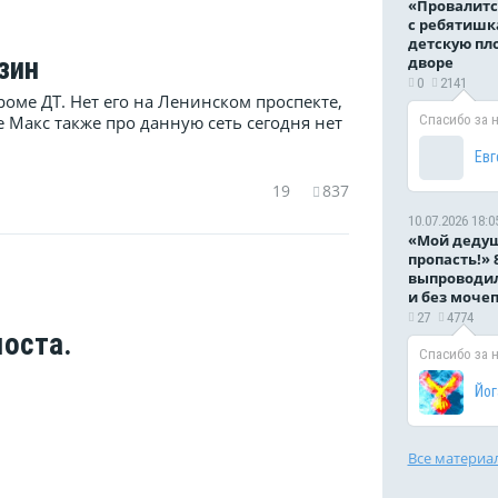
«Провалитс
с ребятишк
детскую пл
зин
дворе
0
2141
роме ДТ. Нет его на Ленинском проспекте,
Спасибо за 
е Макс также про данную сеть сегодня нет
Евг
19
837
10.07.2026 18:0
«Мой дедуш
пропасть!» 
выпроводил
и без моче
27
4774
оста.
Спасибо за 
Йог
Все материа