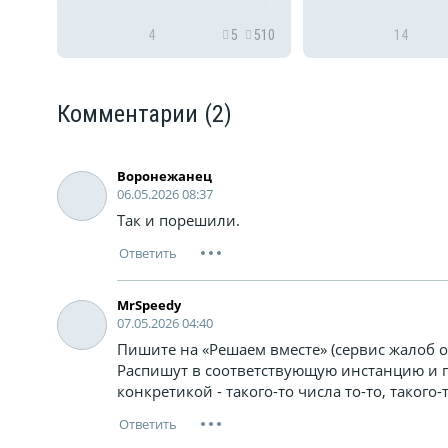
купили сегодня пластиковый
моста ул. Остужев
контейнер, на дне которой
Ленинского проспек
353
4
5
510
14
приклеена этикетка с пятью
Перевёрткина, уви
знаками применения и
объявление на две
использовании в холоде,...
подъездов: Кто м
Комментарии
(2)
бесплатному замен
ул. Остужева?
Воронежанец
06.05.2026 08:37
Так и порешили.
MrSpeedy
07.05.2026 04:40
Пишите на «Решаем вместе» (сервис жалоб от
Распишут в соответствующую инстанцию и п
конкретикой - такого-то числа то-то, такого-то