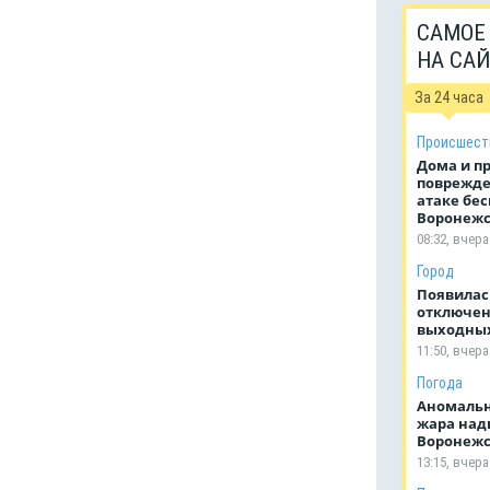
САМОЕ
НА СА
За 24 часа
Происшест
Дома и п
поврежде
атаке бес
Воронежс
08:32, вчера
Город
Появилас
отключен
выходных
11:50, вчера
Погода
Аномальн
жара над
Воронежс
13:15, вчера