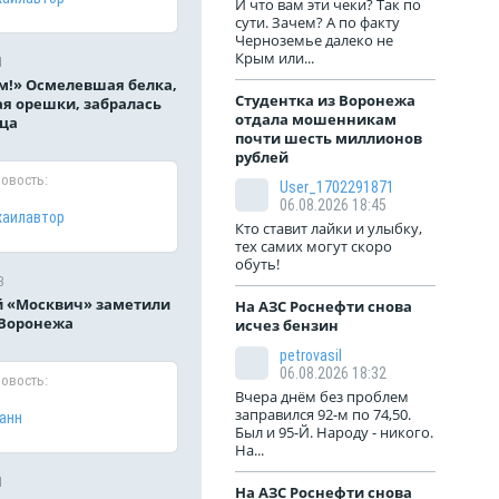
И что вам эти чеки? Так по
сути. Зачем? А по факту
Черноземье далеко не
Крым или...
1
м!» Осмелевшая белка,
Студентка из Воронежа
я орешки, забралась
отдала мошенникам
ца
почти шесть миллионов
рублей
новость:
User_1702291871
06.08.2026 18:45
хаилавтор
Кто ставит лайки и улыбку,
тех самих могут скоро
обуть!
3
 «Москвич» заметили
На АЗС Роснефти снова
 Воронежа
исчез бензин
petrovasil
06.08.2026 18:32
новость:
Вчера днём без проблем
заправился 92-м по 74,50.
анн
Был и 95-Й. Народу - никого.
На...
1
На АЗС Роснефти снова