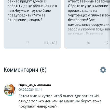
сейчас придут домой с
ответственные товарищ
работы и даже обмыться не в
Обратите уже внимание 
чем.Неужели трудно было
происходящие на
предупредить??Что за
Чертовицком пляже и во
отношение к людям?
безобразия! Все
самовольные сооружени
заборы у кромки воды ни
не делись! Вывески с
реквизитами организаци
16
4
602
26
2
оказывающей услуги, - не
Деньги за въе...
Комментарии
(8)
Один_из_миллиона
09.06.2026 18:41
Затем жип и купил чтоб выпендриваться «И
откуда только деньги на машины берут, тоже
покупают наверное?»