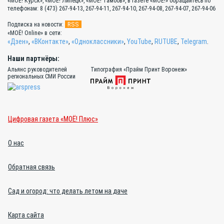
«МОЁ! Курск», «МОЁ! Липецк», «МОЁ! Тамбов», в газете «МОЁ!» обращайтесь по
телефонам: 8 (473) 267-94-13, 267-94-11, 267-94-10, 267-94-08, 267-94-07, 267-94-06
RSS
Подписка на новости:
«МОЁ! Online» в сети:
«Дзен»
,
«ВКонтакте»
,
«Одноклассники»
,
YouTube
,
RUTUBE
,
Telegram
.
Наши партнёры:
Альянс руководителей
Типография «Прайм Принт Воронеж»
региональных СМИ России
Цифровая газета «МОЁ! Плюс»
О нас
Обратная связь
Сад и огород: что делать летом на даче
Карта сайта