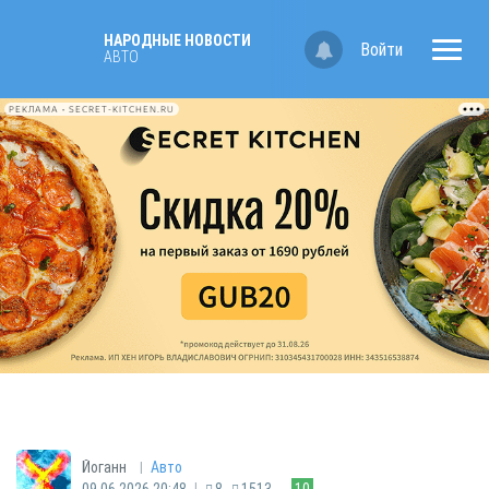
НАРОДНЫЕ НОВОСТИ
Войти
АВТО
РЕКЛАМА • SECRET-KITCHEN.RU
|
Йоганн
Авто
|
09.06.2026 20:48
8
1513
10