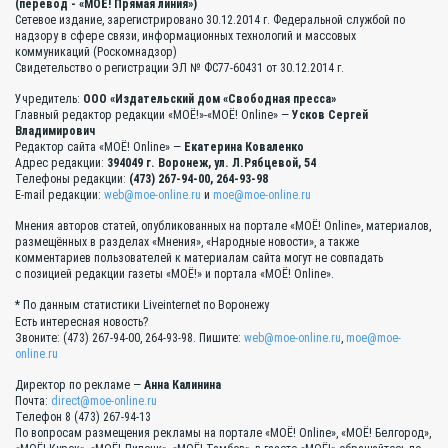
(перевод - «МОЁ! Прямая линия»)
Сетевое издание, зарегистрировано 30.12.2014 г. Федеральной службой по
надзору в сфере связи, информационных технологий и массовых
коммуникаций (Роскомнадзор)
Свидетельство о регистрации ЭЛ № ФС77-60431 от 30.12.2014 г.
Учредитель:
ООО «Издательский дом «Свободная пресса»
Главный редактор редакции «МОЁ!»-«МОЁ! Online» —
Усков Сергей
Владимирович
Редактор сайта «МОЁ! Online» —
Екатерина Коваленко
Адрес редакции:
394049 г. Воронеж, ул. Л.Рябцевой, 54
Телефоны редакции:
(473) 267-94-00, 264-93-98
E-mail редакции:
web@moe-online.ru
и
moe@moe-online.ru
Мнения авторов статей, опубликованных на портале «МОЁ! Online», материалов,
размещённых в разделах «Мнения», «Народные новости», а также
комментариев пользователей к материалам сайта могут не совпадать
с позицией редакции газеты «МОЁ!» и портала «МОЁ! Online».
* По данным статистики Liveinternet по Воронежу
Есть интересная новость?
Звоните: (473) 267-94-00, 264-93-98. Пишите:
web@moe-online.ru
,
moe@moe-
online.ru
Директор по рекламе —
Анна Калинина
Почта:
direct@moe-online.ru
Телефон 8 (473) 267-94-13
По вопросам размещения рекламы на портале «МОЁ! Online», «МОЁ! Белгород»,