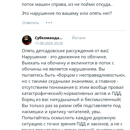
поток машин справа, из не пойми откуда..
Это нарушение по вашему или опять нет?
Йоганн
Cубкоманданте Маркос
11.06.2026 20:28
Опять детсадовские рассуждения от вас(
Нарушение - это движение по обочине.
Выехать на обочину и вклинится в поток с
обочины не является нарушением. Вы
пытаетесь быть «борцом с несправедливостью»,
но с такими скудными знаниями, а главное -
отсутствием понимания (с этим вообще провал
катастрофический) нормативных актов и ПДД,
борец из вас никудышный и бессмысленный(
Вы только раз за разом себя подставляете под
насмешки и критику читателей, увы.
Попытайтесь осмыслить каждую дорожную
ситуацию с точки зрения ПДД и законов, а не с
точки зрения пены своих эмоций, внутреннего