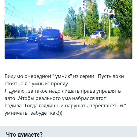
Видимо очередной " умник" из серии : Пусть лохи
стоят , а я " умный" проеду....
Я думаю , за такое надо лишать права управлять
авто ..Чтобы реального ума набрался этот
водила..Тогда глядишь и нарушать перестанет , и "
умничать" забудет как)))