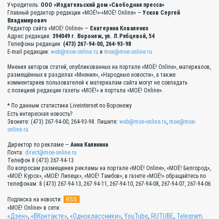
Учредитель:
ООО «Издательский дом «Свободная пресса»
Главный редактор редакции «МОЁ!»-«МОЁ! Online» —
Усков Сергей
Владимирович
Редактор сайта «МОЁ! Online» —
Екатерина Коваленко
Адрес редакции:
394049 г. Воронеж, ул. Л.Рябцевой, 54
Телефоны редакции:
(473) 267-94-00, 264-93-98
E-mail редакции:
web@moe-online.ru
и
moe@moe-online.ru
Мнения авторов статей, опубликованных на портале «МОЁ! Online», материалов,
размещённых в разделах «Мнения», «Народные новости», а также
комментариев пользователей к материалам сайта могут не совпадать
с позицией редакции газеты «МОЁ!» и портала «МОЁ! Online».
* По данным статистики Liveinternet по Воронежу
Есть интересная новость?
Звоните: (473) 267-94-00, 264-93-98. Пишите:
web@moe-online.ru
,
moe@moe-
online.ru
Директор по рекламе —
Анна Калинина
Почта:
direct@moe-online.ru
Телефон 8 (473) 267-94-13
По вопросам размещения рекламы на портале «МОЁ! Online», «МОЁ! Белгород»,
«МОЁ! Курск», «МОЁ! Липецк», «МОЁ! Тамбов», в газете «МОЁ!» обращайтесь по
телефонам: 8 (473) 267-94-13, 267-94-11, 267-94-10, 267-94-08, 267-94-07, 267-94-06
RSS
Подписка на новости:
«МОЁ! Online» в сети:
«Дзен»
,
«ВКонтакте»
,
«Одноклассники»
,
YouTube
,
RUTUBE
,
Telegram
.