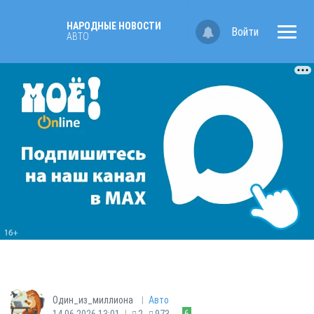
НАРОДНЫЕ НОВОСТИ
Войти
АВТО
|
Один_из_миллиона
Авто
|
14.06.2026 13:01
2
973
6