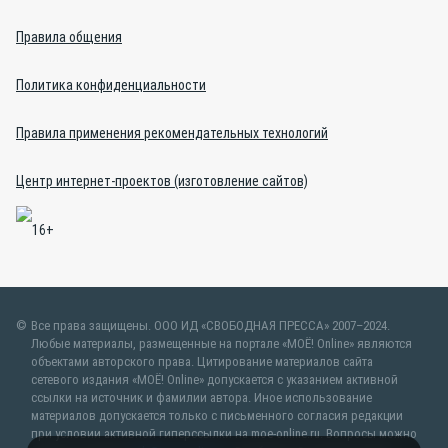
Правила общения
Политика конфиденциальности
Правила применения рекомендательных технологий
Центр интернет-проектов (изготовление сайтов)
Все права защищены. ООО ИД «СВОБОДНАЯ ПРЕССА» 2007–2024.
Любые материалы, размещенные на портале «МОЁ! Online» являются
объектами авторского права. Цитирование материалов сайта
сетевого издания «МОЁ! Online» допускается с указанием активной
ссылки на источник и фамилии автора. Иное использование
материалов допускается только с письменного согласия редакции
при условии активной гиперссылки на moe-online.ru. Вопросы можно