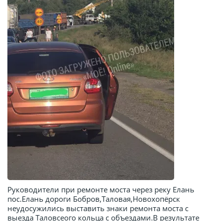
Руководители при ремонте моста через реку Елань
пос.Елань дороги Бобров,Таловая,Новохопёрск
неудосужились выставить знаки ремонта моста с
выезда Таловсеого кольца с объездами.В результате