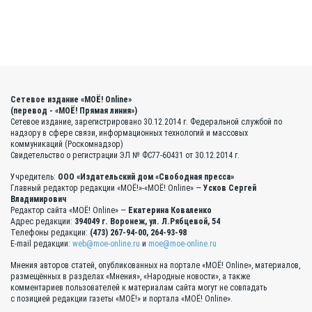
Сетевое издание «МОЁ! Online»
(перевод - «МОЁ! Прямая линия»)
Сетевое издание, зарегистрировано 30.12.2014 г. Федеральной службой по
надзору в сфере связи, информационных технологий и массовых
коммуникаций (Роскомнадзор)
Свидетельство о регистрации ЭЛ № ФС77-60431 от 30.12.2014 г.
Учредитель:
ООО «Издательский дом «Свободная пресса»
Главный редактор редакции «МОЁ!»-«МОЁ! Online» —
Усков Сергей
Владимирович
Редактор сайта «МОЁ! Online» —
Екатерина Коваленко
Адрес редакции:
394049 г. Воронеж, ул. Л.Рябцевой, 54
Телефоны редакции:
(473) 267-94-00, 264-93-98
E-mail редакции:
web@moe-online.ru
и
moe@moe-online.ru
Мнения авторов статей, опубликованных на портале «МОЁ! Online», материалов,
размещённых в разделах «Мнения», «Народные новости», а также
комментариев пользователей к материалам сайта могут не совпадать
с позицией редакции газеты «МОЁ!» и портала «МОЁ! Online».