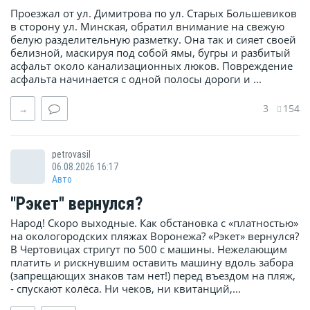
Проезжал от ул. Димитрова по ул. Старых Большевиков
в сторону ул. Минская, обратил внимание на свежую
белую разделительную разметку. Она так и сияет своей
белизной, маскируя под собой ямы, бугры и разбитый
асфальт около канализационных люков. Повреждение
асфальта начинается с одной полосы дороги и ...
3
154
→
petrovasil
06.08.2026 16:17
Авто
"Рэкет" вернулся?
Народ! Скоро выходные. Как обстановка с «платностью»
на окологородских пляжах Воронежа? «Рэкет» вернулся?
В Чертовицах стригут по 500 с машины. Нежелающим
платить и рискнувшим оставить машину вдоль забора
(запрещающих знаков там нет!) перед въездом на пляж,
- спускают колёса. Ни чеков, ни квитанций,...