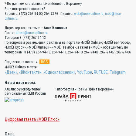
* По данным статистики Liveinternet по Воронежу
Есть интересная новость?
Звоните: (473) 267-94-00, 264-93-98. Пишите:
web@moe-online.ru
,
moe@moe-
online.ru
Директор по рекламе —
Анна Калинина
Почта:
direct@moe-online.ru
Телефон 8 (473) 267-94-13
По вопросам размещения рекламы на портале «МОЁ! Online», «МОЁ! Белгород»,
«МОЁ! Курск», «МОЁ! Липецк», «МОЁ! Тамбов», в газете «МОЁ!» обращайтесь по
телефонам: 8 (473) 267-94-13, 267-94-11, 267-94-10, 267-94-08, 267-94-07, 267-94-06
RSS
Подписка на новости:
«МОЁ! Online» в сети:
«Дзен»
,
«ВКонтакте»
,
«Одноклассники»
,
YouTube
,
RUTUBE
,
Telegram
.
Наши партнёры:
Альянс руководителей
Типография «Прайм Принт Воронеж»
региональных СМИ России
Цифровая газета «МОЁ! Плюс»
О нас