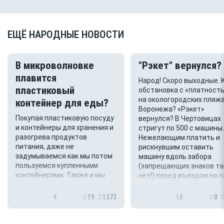
ЕЩЁ НАРОДНЫЕ НОВОСТИ
В микроволновке
"Рэкет" вернулся?
плавится
Народ! Скоро выходные. 
пластиковый
обстановка с «платност
на окологородских пляж
контейнер для еды?
Воронежа? «Рэкет»
Покупая пластиковую посуду
вернулся? В Чертовицах
и контейнеры для хранения и
стригут по 500 с машины.
разогрева продуктов
Нежелающим платить и
питания, даже не
рискнувшим оставить
задумываемся как мы потом
машину вдоль забора
пользуемся купленными
(запрещающих знаков т
контейнерами. Также и мы
нет!) перед въездом на п
купили сегодня пластиковый
- спускают колёса. Ни чек
контейнер, на дне которой
ни квитанц...
4
19
1373
18
8
приклеена этикетка с пятью
знаками применения и
использовании в холоде,...