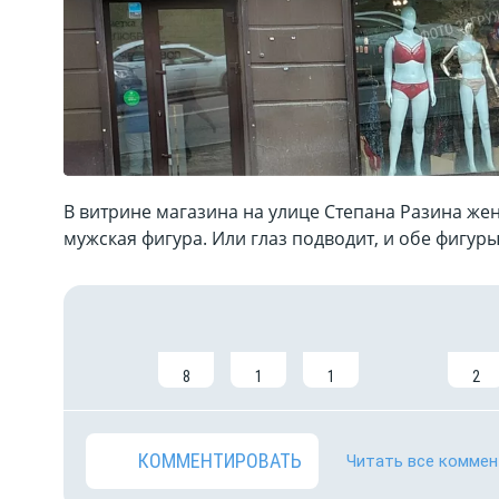
В витрине магазина на улице Степана Разина же
мужская фигура. Или глаз подводит, и обе фигур
8
1
1
2
КОММЕНТИРОВАТЬ
Читать все коммен