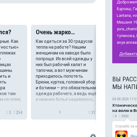
Доброжела
Бурнаш,
Га
Lantana,
vo
Мишаня 19
yura_cherni
лся?
Очень жарко…
Об откл
тулинова,
на 1,5 су
дные. Как
Как одеться за 30 градусов
anya.annaa
атностью»
тепла на работе? Нашим
Сейчас приш
 пляжах
женщинам на заводе было
Добавить
что 7 и 8 ав
»
попроще. Из всей одежды у
регионе ожи
вицах
них был рабочий халат и
+35+37.В св
ашины.
тапочки, а вот мужчинам
возможно ли
ить и
приходилось попотеть.
ВЫ РАСС
отключение 
ить
Брюки, куртка, головной убор
выходные на
МЫ НАП
ора
и ботинки – это обязательная
прохладные 
ков там
одежда рабочего, а ведь ещё
такую жару 
04.08.2026 17:0
м на пляж,
и нижнее бельё надевалось.
особенно хо
Хтоническо
 Ни чеков,
За нарушение ...
проблемно и
на волю в 
3
254
9
317
1
для здоровь
4
3909
Спасибо за 
Ми