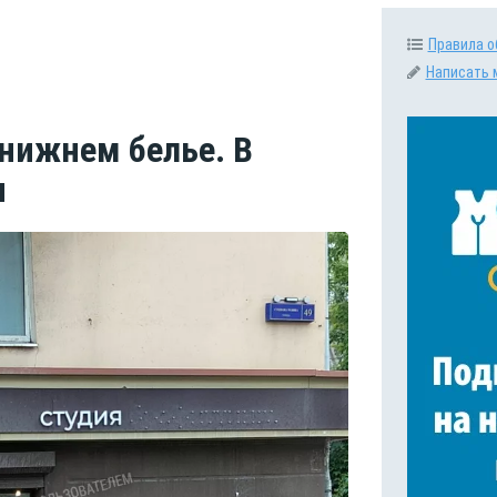
Правила о
Написать 
нижнем белье. В
я