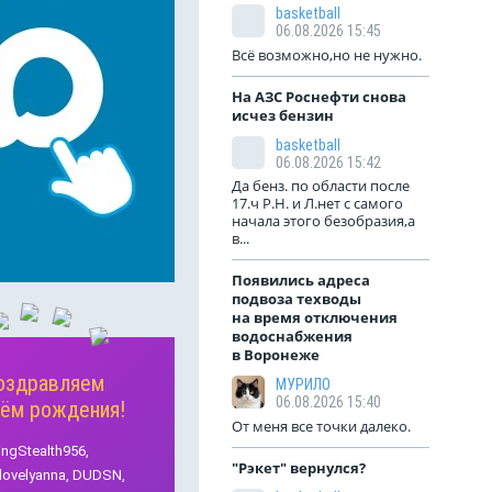
basketball
06.08.2026 15:45
Всё возможно,но не нужно.
На АЗС Роснефти снова
исчез бензин
basketball
06.08.2026 15:42
Да бенз. по области после
17.ч Р.Н. и Л.нет с самого
начала этого безобразия,а
в...
Появились адреса
подвоза техводы
на время отключения
водоснабжения
в Воронеже
оздравляем
МУРИЛО
06.08.2026 15:40
нём рождения!
От меня все точки далеко.
ingStealth956,
"Рэкет" вернулся?
lovelyanna,
DUDSN,