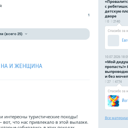
«Провалитс
я
с ребятишк
детскую пл
1
дворе
0
2140
Спасибо за 
ии
(всего 25)
Евг
10.07.2026 18:0
«Мой дедуш
НА И ЖЕНЩИНА
пропасть!» 
выпроводил
и без моче
27
4774
Спасибо за 
Йог
 интересны туристические походы!
Все материа
 – вот, что нас привлекало в этой вылазке.
оторые собирались в этих походах.