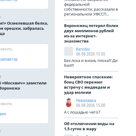
федеральной
собственности, рассказали в
региональном УФССП...
1
м!» Осмелевшая белка,
Воронежец потерял более
я орешки, забралась
двух миллионов рублей
ца
из-за интернет-
знакомства
новость:
Kervidor
06.08.2026 15:05
хаилавтор
Без лоха и жизнь плоха!!! Ди
бил!!!
Невероятное спасение:
3
боец СВО пережил
 «Москвич» заметили
встречу с медведем и
 Воронежа
удар молнии
Неваляшка
новость:
06.08.2026 15:00
А с лошадью чего7
анн
Об отключении воды на
1,5 суток в жару
1