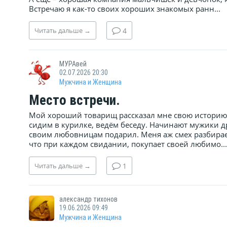
Встречаю я как-то своих хороших знакомых ранн...
Читать
дальше
→
4
МУРАвей
02.07.2026 20:30
Мужчина и Женщина
Место встречи.
Мой хороший товарищ рассказал мне свою историю:
сидим в курилке, ведём беседу. Начинают мужики др
своим любовницам подарил. Меня аж смех разбирает
что при каждом свидании, покупает своей любимо...
Читать
дальше
→
1
александр тихонов
19.06.2026 09:49
Мужчина и Женщина