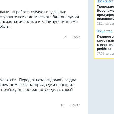
Происшест
Тревожно
Воронеже
ами на работе, следует из данных
предупре
м уровне психологического благополучия
опасност
 с психопатическими и манипулятивными
02:21, сегод
бле...
Общество
Главное з
4
662
хочет нак
мигранты
ребёнка
07:06, сегод
лексей: - Перед отъездом домой, за два
ашем номере санатория, где я проходил
а ночёвку он постоянно уходил к своей
18
2487