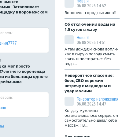
Нова Я
я вместе
06.08.2026 14:52
ами». Затапливает
ощадку в воронежском
Воронеж - город нытиков!!
Об отключении воды на
1,5 суток в жару
новость:
Нова Я
06.08.2026 14:51
ения7777
А там дожди)И снова вопли-
как в сырую погоду смыть
грязь и постираться без
5
воды...
ка мог просто
87-летнего воронежца
Невероятное спасение:
и из больницы одного
боец СВО пережил
приёмника
встречу с медведем и
удар молнии
новость:
Генератор напряжения
06.08.2026 14:47
анн
Когда у мужчины
останавливалось сердце, он
самостоятельно делал себе
массаж !!!В...
лы
Про мужчин