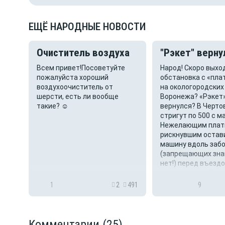
ЕЩЁ НАРОДНЫЕ НОВОСТИ
Очиститель воздуха
"Рэкет" верну
 в
Всем привет!Посоветуйте
Народ! Скоро выхо
стке
пожалуйста хороший
обстановка с «пл
, и
воздухоочиститель от
на окологородских
нно
шерсти, есть ли вообще
Воронежа? «Рэкет
.
такие? ☺️
вернулся? В Черто
а и
стригут по 500 с м
Нежелающим плат
а
рискнувшим остав
ала
машину вдоль заб
ся и
(запрещающих зна
нет!) перед въездо
- спускают колёса.
ни квитанц...
1631
1
2
491
9
Комментарии
(25)