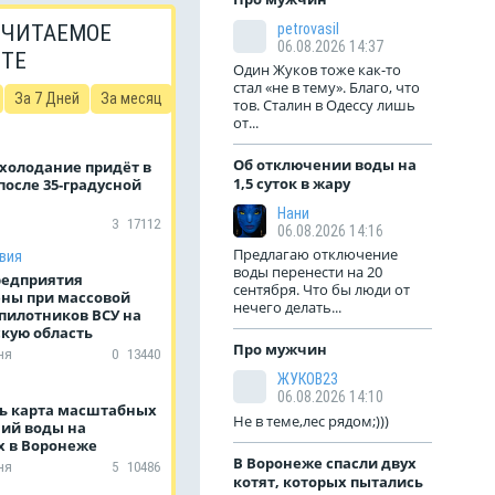
 ЧИТАЕМОЕ
petrovasil
06.08.2026 14:37
ЙТЕ
Один Жуков тоже как-то
стал «не в тему». Благо, что
За 7 Дней
За месяц
тов. Сталин в Одессу лишь
от...
Об отключении воды на
охолодание придёт в
1,5 суток в жару
осле 35-градусной
Нани
3
17112
06.08.2026 14:16
Предлагаю отключение
вия
воды перенести на 20
редприятия
сентября. Что бы люди от
ны при массовой
нечего делать...
пилотников ВСУ на
кую область
Про мужчин
ня
0
13440
ЖУКОВ23
06.08.2026 14:10
ь карта масштабных
Не в теме,лес рядом;)))
ий воды на
 в Воронеже
В Воронеже спасли двух
ня
5
10486
котят, которых пытались