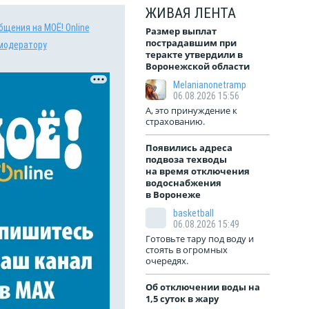
ЖИВАЯ ЛЕНТА
бщения на МОЁ! Online
Размер выплат
пострадавшим при
модератору
теракте утвердили в
Воронежской области
Melanianonetramp
06.08.2026 15:56
А, это принуждение к
страхованию.
Появились адреса
подвоза техводы
на время отключения
водоснабжения
в Воронеже
basketball
06.08.2026 15:49
Готовьте тару под воду и
стоять в огромных
очередях.
Об отключении воды на
1,5 суток в жару