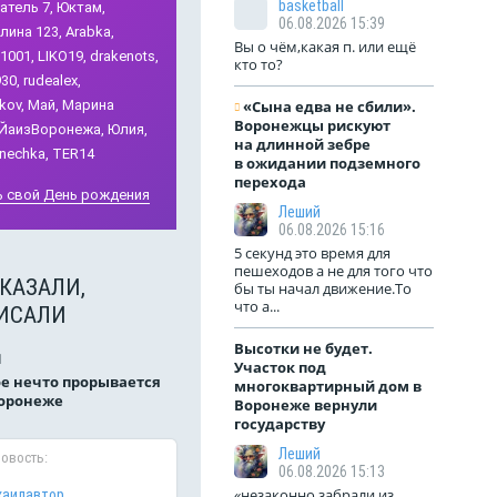
basketball
тель 7,
Юктам,
06.08.2026 15:39
лина 123,
Arabka,
Вы о чём,какая п. или ещё
1001,
LIKO19,
drakenots,
кто то?
30,
rudealex,
kov,
Май,
Марина
«Сына едва не сбили».
ючении воды
На АЗС Роснефти
Воронежцы рискуют
ЙаизВоронежа,
Юлия,
Бел
ток в жару
снова исчез бензин
на длинной зебре
nechka,
TER14
в ожидании подземного
***Си
ло СМС от МЧС,
На АЗС Роснефть сегодня
перехода
краям
 свой День рождения
густа в нашем
резко исчез весь бензин,
Леший
божес
дается жара
кроме ДТ. Нет его на
06.08.2026 15:16
в нас
язи с этим
Ленинском проспекте, ул.
5 секунд это время для
дроны
 перенести
Землячки, проспекте
пешеходов а не для того что
над д
КАЗАЛИ,
воды в эти
Патриотов. В онлайн канале
бы ты начал движение.То
людик
 более
Макс также про данную сеть
что а...
ИСАЛИ
квас…
дни позже? Как в
сегодня нет информации. Что
блюде
без воды,
случилось?
Высотки не будет.
1
раз. Н
Участок под
лодной, это
е нечто прорывается
многоквартирный дом в
 небезопасно
Воронеже
Воронеже вернули
2
8
475
12
4
372
я
государству
Леший
новость:
06.08.2026 15:13
«незаконно забрали из
хаилавтор