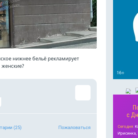
нское нижнее бельё рекламирует
ы женские?
П
с Д
Сегодня:
K
тарии
(25)
Пожаловаться
Ирисинка,