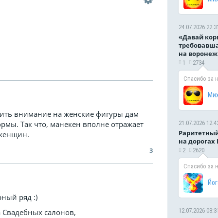
24.07.2026 22:3
«Давай кор
требовавша
на воронеж
1
2734
Спасибо за 
Ми
тить внимание на женские фигуры дам
21.07.2026 12:4
рмы. Так что, манекен вполне отражает
Раритетный
женщин.
на дорогах
3
2
2620
Спасибо за 
Йог
ный ряд :)
12.07.2026 08:3
а Свадебных салонов,