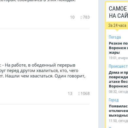
САМОЕ
НА СА
10
783
За 24 часа
Погода
Резкое п
Воронеж п
жары
19:01, вчера
 - На работе, в обеденный перерыв
Происшест
уг перед другом хвалиться, кто, чего
Дома и п
. Нашли чем хвастаться. Один говорит,
поврежде
атаке бес
Воронежс
08:32, сегод
13
1068
Город
Появилас
отключен
выходных
11:50, сегод