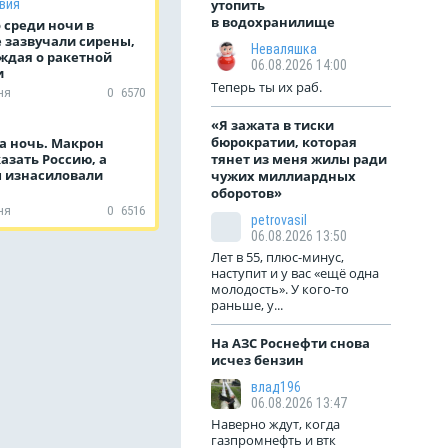
вия
утопить
в водохранилище
 среди ночи в
 зазвучали сирены,
Неваляшка
ждая о ракетной
06.08.2026 14:00
и
Теперь ты их раб.
ня
0
6570
«Я зажата в тиски
бюрократии, которая
а ночь. Макрон
азать Россию, а
тянет из меня жилы ради
 изнасиловали
чужих миллиардных
оборотов»
ня
0
6516
petrovasil
06.08.2026 13:50
Лет в 55, плюс-минус,
наступит и у вас «ещё одна
молодость». У кого-то
раньше, у...
На АЗС Роснефти снова
исчез бензин
влад196
06.08.2026 13:47
Наверно ждут, когда
газпромнефть и втк