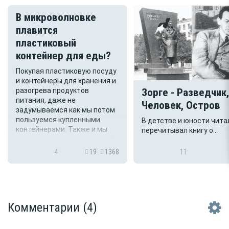
В микроволновке
плавится
пластиковый
контейнер для еды?
Покупая пластиковую посуду
и контейнеры для хранения и
Зорге - Разведчик,
разогрева продуктов
питания, даже не
Человек, Остров
задумываемся как мы потом
пользуемся купленными
В детстве и юности чита
контейнерами. Также и мы
перечитывал книгу о
купили сегодня пластиковый
легендарном советском
контейнер, на дне которой
разведчике Рихарде
4
19
1368
11
приклеена этикетка с пятью
Зорге.Поэтому с радост
знаками применения и
воспринял новость о том
использовании в холоде,...
Русское географическое
общество присвоило им
Зорге одному из безымя
Комментарии
(4)
островов Малой Курильс
гряды.Биография этого
человека удивительна...