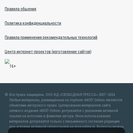
Правила общения
Политика конфиденциальности
Правила применения рекомендательных технологий
Центр интернет-проектов (изготовление сайтов)
Все права защищены. ООО ИД «СВОБОДНАЯ ПРЕССА» 2007–2024.
Любые материалы, размещенные на портале «МОЁ! Online» являются
объектами авторского права. Цитирование материалов сайта
сетевого издания «МОЁ! Online» допускается с указанием активной
ссылки на источник и фамилии автора. Иное использование
материалов допускается только с письменного согласия редакции
при условии активной гиперссылки на moe-online.ru. Вопросы можно
задать по адресу
web@moe-online.ru
. В рубрике «От первого лица»