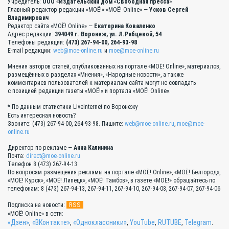
Учредитель:
ООО «Издательский дом «Свободная пресса»
Главный редактор редакции «МОЁ!»-«МОЁ! Online» —
Усков Сергей
Владимирович
Редактор сайта «МОЁ! Online» —
Екатерина Коваленко
Адрес редакции:
394049 г. Воронеж, ул. Л.Рябцевой, 54
Телефоны редакции:
(473) 267-94-00, 264-93-98
E-mail редакции:
web@moe-online.ru
и
moe@moe-online.ru
Мнения авторов статей, опубликованных на портале «МОЁ! Online», материалов,
размещённых в разделах «Мнения», «Народные новости», а также
комментариев пользователей к материалам сайта могут не совпадать
с позицией редакции газеты «МОЁ!» и портала «МОЁ! Online».
* По данным статистики Liveinternet по Воронежу
Есть интересная новость?
Звоните: (473) 267-94-00, 264-93-98. Пишите:
web@moe-online.ru
,
moe@moe-
online.ru
Директор по рекламе —
Анна Калинина
Почта:
direct@moe-online.ru
Телефон 8 (473) 267-94-13
По вопросам размещения рекламы на портале «МОЁ! Online», «МОЁ! Белгород»,
«МОЁ! Курск», «МОЁ! Липецк», «МОЁ! Тамбов», в газете «МОЁ!» обращайтесь по
телефонам: 8 (473) 267-94-13, 267-94-11, 267-94-10, 267-94-08, 267-94-07, 267-94-06
RSS
Подписка на новости:
«МОЁ! Online» в сети:
«Дзен»
,
«ВКонтакте»
,
«Одноклассники»
,
YouTube
,
RUTUBE
,
Telegram
.