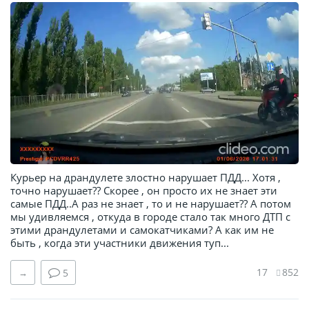
Курьер на драндулете злостно нарушает ПДД... Хотя ,
точно нарушает?? Скорее , он просто их не знает эти
самые ПДД..А раз не знает , то и не нарушает?? А потом
мы удивляемся , откуда в городе стало так много ДТП с
этими драндулетами и самокатчиками? А как им не
быть , когда эти участники движения туп...
17
852
→
5