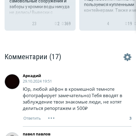
самовольные сооружения и
пользуемся купленными
заборы у кромки воды никуда
контейнерами. Также и 
не делись! Вывески с
купили сегодня пластик
реквизитами организации,
контейнер, на дне которо
23
2
369
4
19
оказывающей услуги, - нет!
приклеена этикетка с пя
Деньги за въе...
знаками применения и
использовании в холоде,..
Комментарии
(17)
Apкaдий
29.10.2024 19:51
Юр, любой айфон в кромешной темноте
фотографирует замечательно) Тебя вводят в
заблуждение твои знакомые люди, не хотят
делиться репортажем и 500₽
3
павел павлов