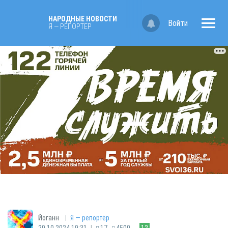
НАРОДНЫЕ НОВОСТИ
Войти
Я — РЕПОРТЁР
|
Йоганн
Я — репортёр
|
29.10.2024 19:31
17
4500
12