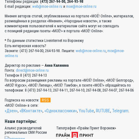
Телефоны редакции:
(473) 267-94-00, 264-93-98
E-mail редакции:
web@moe-online.ru
и
moe@moe-online.ru
Мнения авторов статей, опубликованных на портале «МОЁ! Online», материалов,
размещённых в разделах «Мнения», «Народные новости», а также
комментариев пользователей к материалам сайта могут не совпадать
с позицией редакции газеты «МОЁ!» и портала «МОЁ! Online».
* По данным статистики Liveinternet по Воронежу
Есть интересная новость?
Звоните: (473) 267-94-00, 264-93-98. Пишите:
web@moe-online.ru
,
moe@moe-
online.ru
Директор по рекламе —
Анна Калинина
Почта:
direct@moe-online.ru
Телефон 8 (473) 267-94-13
По вопросам размещения рекламы на портале «МОЁ! Online», «МОЁ! Белгород»,
«МОЁ! Курск», «МОЁ! Липецк», «МОЁ! Тамбов», в газете «МОЁ!» обращайтесь по
телефонам: 8 (473) 267-94-13, 267-94-11, 267-94-10, 267-94-08, 267-94-07, 267-94-06
RSS
Подписка на новости:
«МОЁ! Online» в сети:
«Дзен»
,
«ВКонтакте»
,
«Одноклассники»
,
YouTube
,
RUTUBE
,
Telegram
.
Наши партнёры:
Альянс руководителей
Типография «Прайм Принт Воронеж»
региональных СМИ России