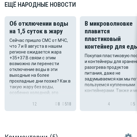
ЕЩЁ НАРОДНЫЕ НОВОСТИ
Об отключении воды
В микроволновке
на 1,5 суток в жару
плавится
пластиковый
Сейчас пришло СМС от МЧС,
контейнер для ед
что 7 и 8 августа в нашем
регионе ожидается жара
Покупая пластиковую по
+35+37.В связи с этим
и контейнеры для хранен
возможно ли перенести
разогрева продуктов
отключение воды в эти
питания, даже не
выходные на более
задумываемся как мы по
прохладные дни позже? Как в
пользуемся купленными
такую жару без воды,
контейнерами. Также и 
особенно холодной, это
купили сегодня пластик
проблемно и небезопасно
контейнер, на дне которо
12
8
518
4
5
для здоровья
приклеена этикетка с пя
знаками применения и
использовании в холоде,..