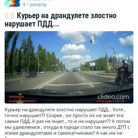
Я — репортёр
Курьер на драндулете злостно
нарушает ПДД...
Курьер на драндулете злостно нарушает ПДД... Хотя ,
точно нарушает?? Скорее , он просто их не знает эти
самые ПДД..А раз не знает , то и не нарушает?? А потом
мы удивляемся , откуда в городе стало так много ДТП с
этими драндулетами и самокатчиками? А как им не