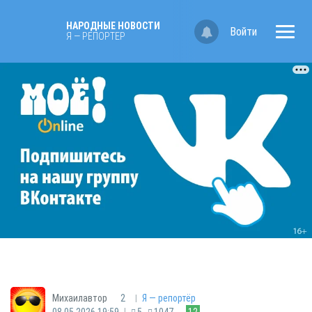
НАРОДНЫЕ НОВОСТИ
Войти
Я — РЕПОРТЁР
|
Михаилавтор
2
Я — репортёр
|
08.05.2026 19:59
5
1047
12