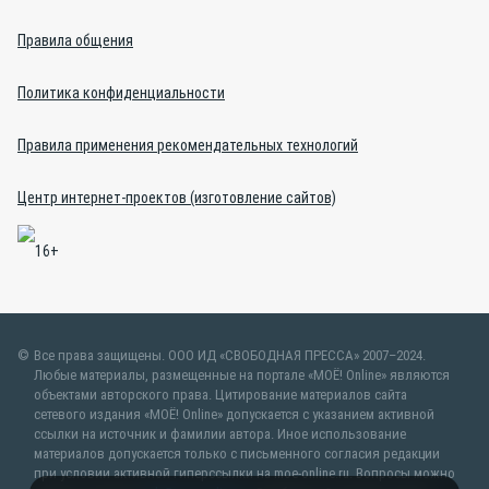
Правила общения
Политика конфиденциальности
Правила применения рекомендательных технологий
Центр интернет-проектов (изготовление сайтов)
Все права защищены. ООО ИД «СВОБОДНАЯ ПРЕССА» 2007–2024.
Любые материалы, размещенные на портале «МОЁ! Online» являются
объектами авторского права. Цитирование материалов сайта
сетевого издания «МОЁ! Online» допускается с указанием активной
ссылки на источник и фамилии автора. Иное использование
материалов допускается только с письменного согласия редакции
при условии активной гиперссылки на moe-online.ru. Вопросы можно