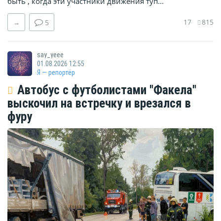
быть , когда эти участники движения туп...
17
815
→
5
say_yeee
01.08.2026 12:55
Я — репортёр
Автобус с футболистами "Факела"
выскочил на встречку и врезался в
фуру