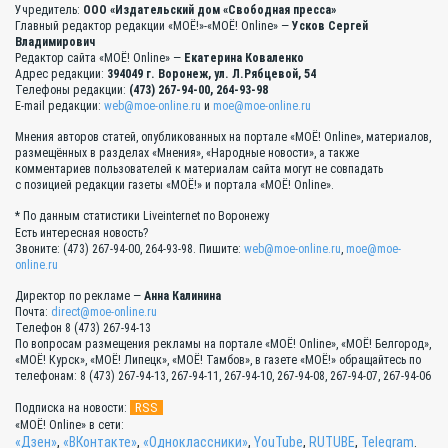
Учредитель:
ООО «Издательский дом «Свободная пресса»
Главный редактор редакции «МОЁ!»-«МОЁ! Online» —
Усков Сергей
Владимирович
Редактор сайта «МОЁ! Online» —
Екатерина Коваленко
Адрес редакции:
394049 г. Воронеж, ул. Л.Рябцевой, 54
Телефоны редакции:
(473) 267-94-00, 264-93-98
E-mail редакции:
web@moe-online.ru
и
moe@moe-online.ru
Мнения авторов статей, опубликованных на портале «МОЁ! Online», материалов,
размещённых в разделах «Мнения», «Народные новости», а также
комментариев пользователей к материалам сайта могут не совпадать
с позицией редакции газеты «МОЁ!» и портала «МОЁ! Online».
* По данным статистики Liveinternet по Воронежу
Есть интересная новость?
Звоните: (473) 267-94-00, 264-93-98. Пишите:
web@moe-online.ru
,
moe@moe-
online.ru
Директор по рекламе —
Анна Калинина
Почта:
direct@moe-online.ru
Телефон 8 (473) 267-94-13
По вопросам размещения рекламы на портале «МОЁ! Online», «МОЁ! Белгород»,
«МОЁ! Курск», «МОЁ! Липецк», «МОЁ! Тамбов», в газете «МОЁ!» обращайтесь по
телефонам: 8 (473) 267-94-13, 267-94-11, 267-94-10, 267-94-08, 267-94-07, 267-94-06
RSS
Подписка на новости:
«МОЁ! Online» в сети:
«Дзен»
,
«ВКонтакте»
,
«Одноклассники»
,
YouTube
,
RUTUBE
,
Telegram
.