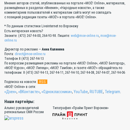
Мнения авторов статей, опубликованных на портале «МОЁ! Online», материалов,
размещённых в разделах «Мнения», «Народные новости», а также
комментариев пользователей к материалам сайта могут не совпадать
с позицией редакции газеты «МОЁ!» и портала «МОЁ! Online».
* По данным статистики Liveinternet по Воронежу
Есть интересная новость?
Звоните: (473) 267-94-00, 264-93-98. Пишите:
web@moe-online.ru
,
moe@moe-
online.ru
Директор по рекламе —
Анна Калинина
Почта:
direct@moe-online.ru
Телефон 8 (473) 267-94-13
По вопросам размещения рекламы на портале «МОЁ! Online», «МОЁ! Белгород»,
«МОЁ! Курск», «МОЁ! Липецк», «МОЁ! Тамбов», в газете «МОЁ!» обращайтесь по
телефонам: 8 (473) 267-94-13, 267-94-11, 267-94-10, 267-94-08, 267-94-07, 267-94-06
RSS
Подписка на новости:
«МОЁ! Online» в сети:
«Дзен»
,
«ВКонтакте»
,
«Одноклассники»
,
YouTube
,
RUTUBE
,
Telegram
.
Наши партнёры:
Альянс руководителей
Типография «Прайм Принт Воронеж»
региональных СМИ России