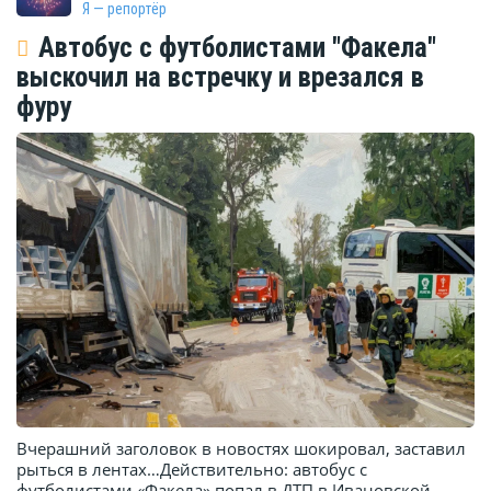
Я — репортёр
Автобус с футболистами "Факела"
выскочил на встречку и врезался в
фуру
Вчерашний заголовок в новостях шокировал, заставил
рыться в лентах…Действительно: автобус с
футболистами «Факела» попал в ДТП в Ивановской