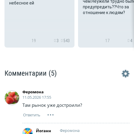
чем.Неужели трудно был
небесное ей
предупредить??Что за
отношение к людям?
19
3
543
17
4
Комментарии
(5)
Феромона
11.05.2026 17:55
Там рынок уже достроили?
Феромона
Йоганн