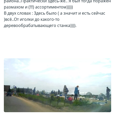
района..Практически здесь-же.. Я был тогда поражён
размахом и (!!!) ассортиментом)))))
В двух словах : Здесь было ( а значит и есть сейчас
)всё..От иголки до какого-то
деревообрабатывающего станка)))).