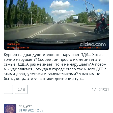
Курьер на драндулете злостно нарушает ПДД... Хотя ,
точно нарушает?? Скорее , он просто их не знает эти
самые ПДД..А раз не знает , то и не нарушает?? А потом
мы удивляемся , откуда в городе стало так много ДТП с
этими драндулетами и самокатчиками? А как им не
быть , когда эти участники движения туп...
17
1021
→
6
say_yeee
01.08.2026 12:55