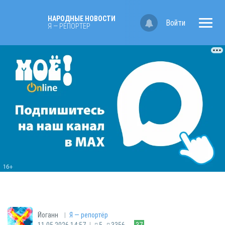
НАРОДНЫЕ НОВОСТИ
Войти
Я — РЕПОРТЁР
|
Йоганн
Я — репортёр
|
11.05.2026 14:57
5
3356
37