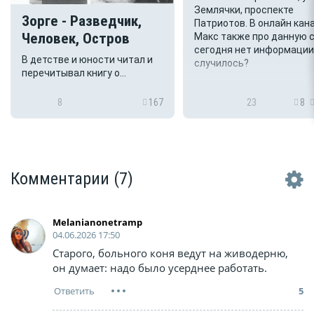
Землячки, проспекте
Зорге - Разведчик,
Патриотов. В онлайн кан
Человек, Остров
Макс также про данную 
сегодня нет информации
В детстве и юности читал и
случилось?
перечитывал книгу о
легендарном советском
разведчике Рихарде
8
167
23
8
Зорге.Поэтому с радостью
воспринял новость о том, что
Русское географическое
общество присвоило имя
Зорге одному из безымянных
Комментарии
(7)
островов Малой Курильской
гряды.Биография этого
человека удивительна...
Melanianonetramp
04.06.2026 17:50
Старого, больного коня ведут на живодерню,
он думает: надо было усерднее работать.
5