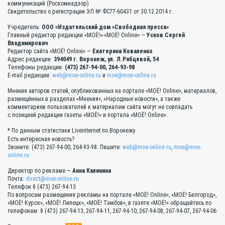
коммуникаций (Роскомнадзор)
Свидетельство о регистрации ЭЛ № ФС77-60431 от 30.12.2014 г.
Учредитель:
ООО «Издательский дом «Свободная пресса»
Главный редактор редакции «МОЁ!»-«МОЁ! Online» —
Усков Сергей
Владимирович
Редактор сайта «МОЁ! Online» —
Екатерина Коваленко
Адрес редакции:
394049 г. Воронеж, ул. Л.Рябцевой, 54
Телефоны редакции:
(473) 267-94-00, 264-93-98
E-mail редакции:
web@moe-online.ru
и
moe@moe-online.ru
Мнения авторов статей, опубликованных на портале «МОЁ! Online», материалов,
размещённых в разделах «Мнения», «Народные новости», а также
комментариев пользователей к материалам сайта могут не совпадать
с позицией редакции газеты «МОЁ!» и портала «МОЁ! Online».
* По данным статистики Liveinternet по Воронежу
Есть интересная новость?
Звоните: (473) 267-94-00, 264-93-98. Пишите:
web@moe-online.ru
,
moe@moe-
online.ru
Директор по рекламе —
Анна Калинина
Почта:
direct@moe-online.ru
Телефон 8 (473) 267-94-13
По вопросам размещения рекламы на портале «МОЁ! Online», «МОЁ! Белгород»,
«МОЁ! Курск», «МОЁ! Липецк», «МОЁ! Тамбов», в газете «МОЁ!» обращайтесь по
телефонам: 8 (473) 267-94-13, 267-94-11, 267-94-10, 267-94-08, 267-94-07, 267-94-06