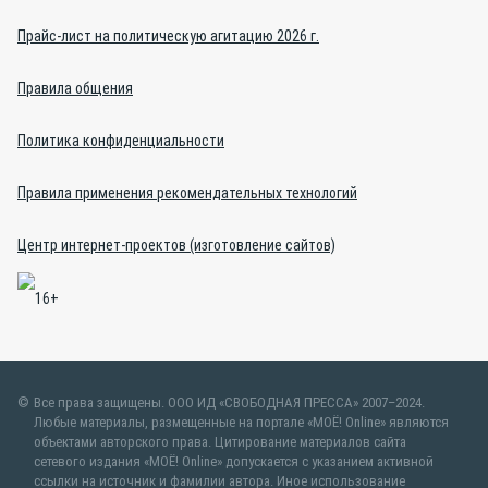
Прайс-лист на политическую агитацию 2026 г.
Правила общения
Политика конфиденциальности
Правила применения рекомендательных технологий
Центр интернет-проектов (изготовление сайтов)
Все права защищены. ООО ИД «СВОБОДНАЯ ПРЕССА» 2007–2024.
Любые материалы, размещенные на портале «МОЁ! Online» являются
объектами авторского права. Цитирование материалов сайта
сетевого издания «МОЁ! Online» допускается с указанием активной
ссылки на источник и фамилии автора. Иное использование