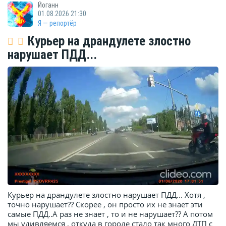
Йоганн
01.08.2026 21:30
Я — репортёр
Курьер на драндулете злостно
нарушает ПДД...
Курьер на драндулете злостно нарушает ПДД... Хотя ,
точно нарушает?? Скорее , он просто их не знает эти
самые ПДД..А раз не знает , то и не нарушает?? А потом
мы удивляемся , откуда в городе стало так много ДТП с