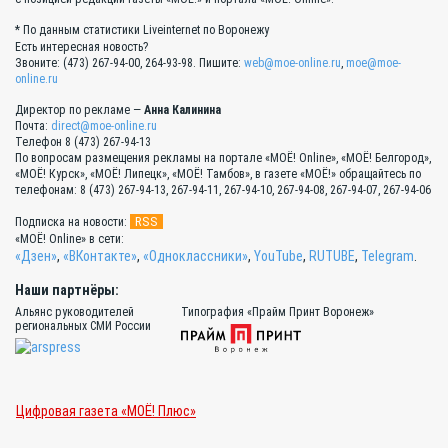
* По данным статистики Liveinternet по Воронежу
Есть интересная новость?
Звоните: (473) 267-94-00, 264-93-98. Пишите:
web@moe-online.ru
,
moe@moe-
online.ru
Директор по рекламе —
Анна Калинина
Почта:
direct@moe-online.ru
Телефон 8 (473) 267-94-13
По вопросам размещения рекламы на портале «МОЁ! Online», «МОЁ! Белгород»,
«МОЁ! Курск», «МОЁ! Липецк», «МОЁ! Тамбов», в газете «МОЁ!» обращайтесь по
телефонам: 8 (473) 267-94-13, 267-94-11, 267-94-10, 267-94-08, 267-94-07, 267-94-06
RSS
Подписка на новости:
«МОЁ! Online» в сети:
«Дзен»
,
«ВКонтакте»
,
«Одноклассники»
,
YouTube
,
RUTUBE
,
Telegram
.
Наши партнёры:
Альянс руководителей
Типография «Прайм Принт Воронеж»
региональных СМИ России
Цифровая газета «МОЁ! Плюс»