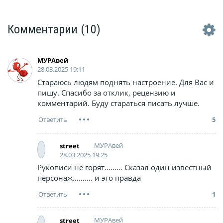
от побережья Южно-
Китайского моря… Тури
могут посет...
Комментарии
(10)
МУРАвей
28.03.2025 19:11
Стараюсь людям поднять настроение. Для Вас и
пишу. Спасибо за отклик, рецензию и
комментарий. Буду стараться писать лучше.
5
МУРАвей
street
28.03.2025 19:25
Рукописи не горят……… Сказал один известный
персонаж………. и это правда
1
МУРАвей
street