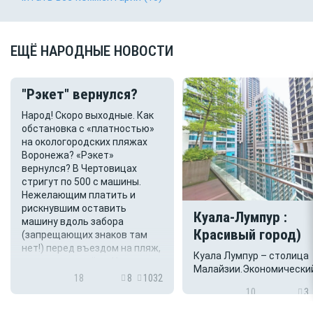
ЕЩЁ НАРОДНЫЕ НОВОСТИ
"Рэкет" вернулся?
Народ! Скоро выходные. Как
обстановка с «платностью»
на окологородских пляжах
Воронежа? «Рэкет»
вернулся? В Чертовицах
стригут по 500 с машины.
Нежелающим платить и
рискнувшим оставить
Куала-Лумпур :
машину вдоль забора
Красивый город)
(запрещающих знаков там
нет!) перед въездом на пляж,
Куала Лумпур – столица
- спускают колёса. Ни чеков,
Малайзии.Экономически
ни квитанц...
18
8
1032
культурный центр страны
10
3
окружен тропическими
лесами и находится нед