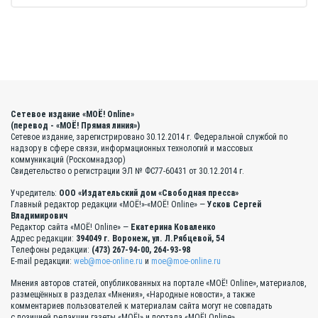
Сетевое издание «МОЁ! Online»
(перевод - «МОЁ! Прямая линия»)
Сетевое издание, зарегистрировано 30.12.2014 г. Федеральной службой по
надзору в сфере связи, информационных технологий и массовых
коммуникаций (Роскомнадзор)
Свидетельство о регистрации ЭЛ № ФС77-60431 от 30.12.2014 г.
Учредитель:
ООО «Издательский дом «Свободная пресса»
Главный редактор редакции «МОЁ!»-«МОЁ! Online» —
Усков Сергей
Владимирович
Редактор сайта «МОЁ! Online» —
Екатерина Коваленко
Адрес редакции:
394049 г. Воронеж, ул. Л.Рябцевой, 54
Телефоны редакции:
(473) 267-94-00, 264-93-98
E-mail редакции:
web@moe-online.ru
и
moe@moe-online.ru
Мнения авторов статей, опубликованных на портале «МОЁ! Online», материалов,
размещённых в разделах «Мнения», «Народные новости», а также
комментариев пользователей к материалам сайта могут не совпадать
с позицией редакции газеты «МОЁ!» и портала «МОЁ! Online».