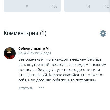
рассылаться в электрон
виде в цифровые
8
136
14
12
электронные ящики в по
"Госуслуги". А вот како...
Комментарии
(1)
Cубкоманданте Маркос
02.04.2025 19:55 (ред.)
Без сомнений. Но в каждом внешнем беглеце
есть внутренний искатель, а в каждом внешнем
искателе - беглец. И тут кто кого догонит или
отыщет первый. Короче спасайся, кто может от
себя, или догоняй себя же, а то потеряешь(