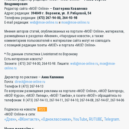
Владимирович
Редактор сайта «МОЁ! Online» —
Екатерина Коваленко
Адрес редакции:
394049 г. Воронеж, ул. Л.Рябцевой, 54
Телефоны редакции:
(473) 267-94-00, 264-93-98
E-mail редакции:
web@moe-online.ru
и
moe@moe-online.ru
Мнения авторов статей, опубликованных на портале «МОЁ! Online», материалов,
размещённых в разделах «Мнения», «Народные новости», а также
комментариев пользователей к материалам сайта могут не совпадать
с позицией редакции газеты «МОЁ!» и портала «МОЁ! Online».
* По данным статистики Liveinternet по Воронежу
Есть интересная новость?
Звоните: (473) 267-94-00, 264-93-98. Пишите:
web@moe-online.ru
,
moe@moe-
online.ru
Директор по рекламе —
Анна Калинина
Почта:
direct@moe-online.ru
Телефон 8 (473) 267-94-13
По вопросам размещения рекламы на портале «МОЁ! Online», «МОЁ! Белгород»,
«МОЁ! Курск», «МОЁ! Липецк», «МОЁ! Тамбов», в газете «МОЁ!» обращайтесь по
телефонам: 8 (473) 267-94-13, 267-94-11, 267-94-10, 267-94-08, 267-94-07, 267-94-06
RSS
Подписка на новости:
«МОЁ! Online» в сети:
«Дзен»
,
«ВКонтакте»
,
«Одноклассники»
,
YouTube
,
RUTUBE
,
Telegram
.