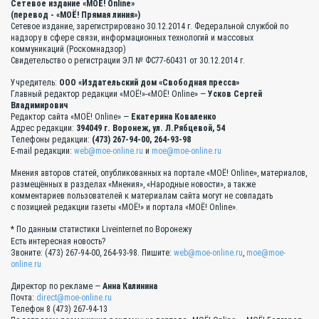
Сетевое издание «МОЁ! Online»
(перевод - «МОЁ! Прямая линия»)
Сетевое издание, зарегистрировано 30.12.2014 г. Федеральной службой по
надзору в сфере связи, информационных технологий и массовых
коммуникаций (Роскомнадзор)
Свидетельство о регистрации ЭЛ № ФС77-60431 от 30.12.2014 г.
Учредитель:
ООО «Издательский дом «Свободная пресса»
Главный редактор редакции «МОЁ!»-«МОЁ! Online» —
Усков Сергей
Владимирович
Редактор сайта «МОЁ! Online» —
Екатерина Коваленко
Адрес редакции:
394049 г. Воронеж, ул. Л.Рябцевой, 54
Телефоны редакции:
(473) 267-94-00, 264-93-98
E-mail редакции:
web@moe-online.ru
и
moe@moe-online.ru
Мнения авторов статей, опубликованных на портале «МОЁ! Online», материалов,
размещённых в разделах «Мнения», «Народные новости», а также
комментариев пользователей к материалам сайта могут не совпадать
с позицией редакции газеты «МОЁ!» и портала «МОЁ! Online».
* По данным статистики Liveinternet по Воронежу
Есть интересная новость?
Звоните: (473) 267-94-00, 264-93-98. Пишите:
web@moe-online.ru
,
moe@moe-
online.ru
Директор по рекламе —
Анна Калинина
Почта:
direct@moe-online.ru
Телефон 8 (473) 267-94-13