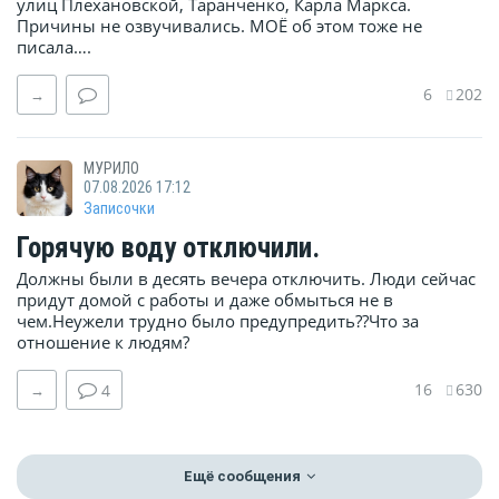
улиц Плехановской, Таранченко, Карла Маркса.
Причины не озвучивались. МОЁ об этом тоже не
писала….
6
202
→
МУРИЛО
07.08.2026 17:12
Записочки
Горячую воду отключили.
Должны были в десять вечера отключить. Люди сейчас
придут домой с работы и даже обмыться не в
чем.Неужели трудно было предупредить??Что за
отношение к людям?
16
630
→
4
Ещё сообщения