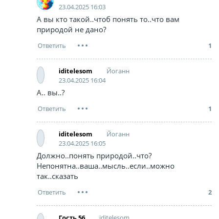
23.04.2025 16:03
А вы кто такой..чтоб понять то..что вам
природой не дано?
1
Йоганн
iditelesom
23.04.2025 16:04
А.. вы..?
1
Йоганн
iditelesom
23.04.2025 16:05
Должно..понять природой..что?
Непонятна..ваша..мысль..если..можно
так..сказать
2
iditelesom
Гость 56