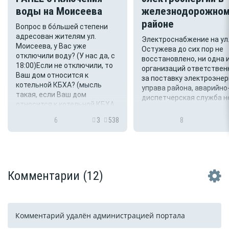
воды на Моисеева
железнодорожно
районе
Вопрос в бо́льшей степени
адресован жителям ул.
Электроснабжение на ул
Моисеева, у Вас уже
Остужева до сих пор не
отключили воду? (У нас да, с
восстановлено, ни одна 
18:00)Если не отключили, то
организаций ответствен
Ваш дом относится к
за поставку электроэнер
котельной КБХА? (мысль
управа района, аварийно
такая, если Ваш дом
диспетчерская служба н
относится к котельной КБХА
дает ни каких коммента
и вода есть, значит проделки
по поводу причины
6
3
538
8
УК).
отключения и времени
устранения аварии. Свет
нет уже практически сут
так...
Комментарии
(12)
Комментарий удалён администрацией портала