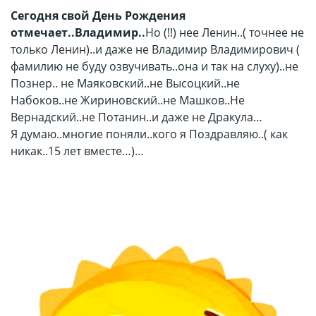
Сегодня свой День Рождения
отмечает..Владимир..
Но (!!) нее Ленин..( точнее не
только Ленин)..и даже не Владимир Владимирович (
фамилию не буду озвучивать..она и так на слуху)..не
Познер.. не Маяковский..не Высоцкий..не
Набоков..не Жириновский..не Машков..Не
Вернадский..не Потанин..и даже не Дракула…
Я думаю..многие поняли..кого я Поздравляю..( как
никак..15 лет вместе…)…