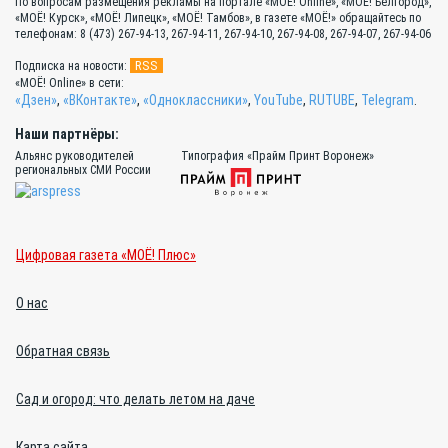
По вопросам размещения рекламы на портале «МОЁ! Online», «МОЁ! Белгород»,
«МОЁ! Курск», «МОЁ! Липецк», «МОЁ! Тамбов», в газете «МОЁ!» обращайтесь по
телефонам: 8 (473) 267-94-13, 267-94-11, 267-94-10, 267-94-08, 267-94-07, 267-94-06
RSS
Подписка на новости:
«МОЁ! Online» в сети:
«Дзен»
,
«ВКонтакте»
,
«Одноклассники»
,
YouTube
,
RUTUBE
,
Telegram
.
Наши партнёры:
Альянс руководителей
Типография «Прайм Принт Воронеж»
региональных СМИ России
Цифровая газета «МОЁ! Плюс»
О нас
Обратная связь
Сад и огород: что делать летом на даче
Карта сайта