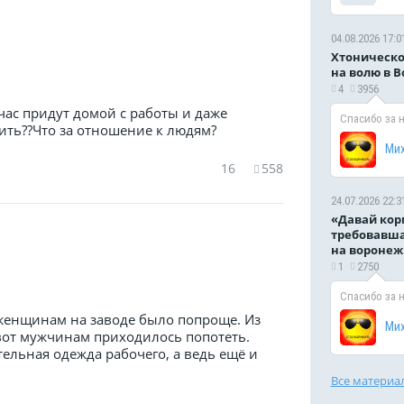
04.08.2026 17:0
Хтоническо
на волю в 
4
3956
ас придут домой с работы и даже
Спасибо за 
ить??Что за отношение к людям?
Ми
16
558
24.07.2026 22:3
«Давай кор
требовавша
на воронеж
1
2750
Спасибо за 
м женщинам на заводе было попроще. Из
Ми
 вот мужчинам приходилось попотеть.
тельная одежда рабочего, а ведь ещё и
Все материа