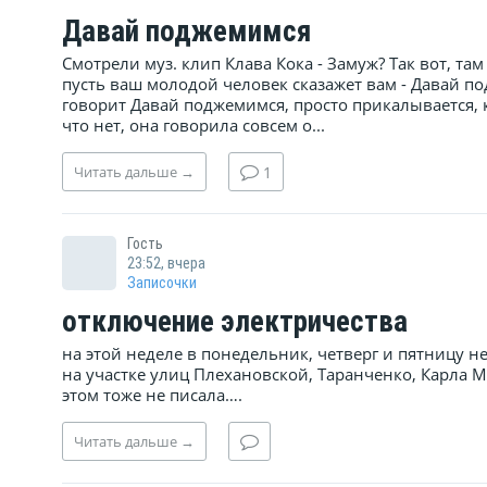
Давай поджемимся
Смотрели муз. клип Клава Кока - Замуж? Так вот, та
пусть ваш молодой человек сказажет вам - Давай по
говорит Давай поджемимся, просто прикалывается, к
что нет, она говорила совсем о...
Читать
дальше
→
1
Гость
23:52, вчера
Записочки
отключение электричества
на этой неделе в понедельник, четверг и пятницу не
на участке улиц Плехановской, Таранченко, Карла 
этом тоже не писала….
Читать
дальше
→