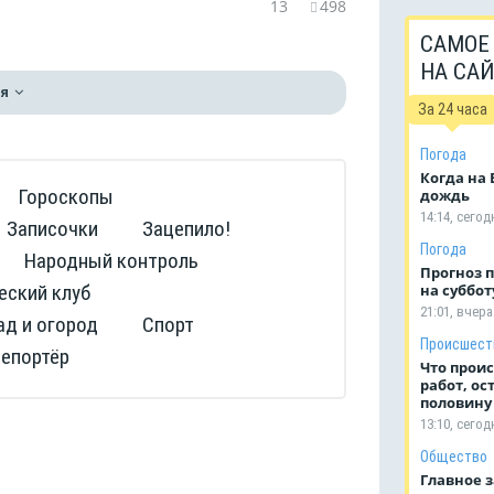
13
498
САМОЕ
НА СА
я
За 24 часа
Погода
Когда на
Гороскопы
дождь
14:14, сегод
Записочки
Зацепило!
Погода
Народный контроль
Прогноз 
на субботу
еский клуб
21:01, вчера
ад и огород
Спорт
Происшест
репортёр
Что проис
работ, о
половину
13:10, сегод
Общество
Главное з