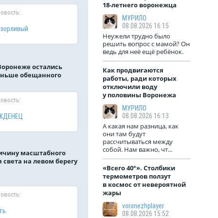
18-летнего воронежца
новость:
МУРИЛО
08.08.2026 16:15
озорливый
Неужели трудно было
решить вопрос с мамой? Он
ведь для неё ещё ребёнок.
 Воронеже остались
Как продвигаются
аньше обещанного
работы, ради которых
отключили воду
у половины Воронежа
новость:
МУРИЛО
08.08.2026 16:13
ЖДЕНЕЦ
А какая нам разница, как
они там будут
рассчитываться между
собой. Нам важно, чт...
ичину масштабного
 света на левом берегу
«Всего 40°». Столбики
термометров ползут
в космос от невероятной
жары
новость:
voronezhplayer
ть
08.08.2026 15:52