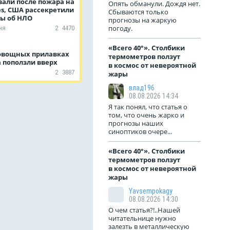
вали после пожара на
Опять обманули. Дождя нет.
es, США рассекретили
Сбываются только
ы об НЛО
прогнозы на жаркую
погоду.
ня
2
4470
«Всего 40°». Столбики
овощных прилавках
термометров ползут
 поползли вверх
в космос от невероятной
2
3887
жары
влад196
08.08.2026 14:34
Я так понял, что статья о
том, что очень жарко и
прогнозы наших
синоптиков очере...
«Всего 40°». Столбики
термометров ползут
в космос от невероятной
жары
Yavsempokagy
08.08.2026 14:30
О чем статья?!..Нашей
читательнице нужно
залезть в металлическую