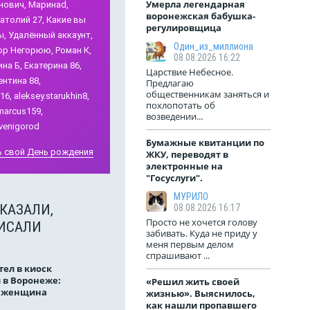
Умерла легендарная
нович,
Маринаd,
воронежская бабушка-
атолий 27,
Какие вы
регулировщица
ы,
Удалённый аккаунт,
Один_из_миллиона
ор Негорюю,
Роман К,
08.08.2026 16:22
на Б,
Екатерина 86,
Царствие Небесное.
нтина 88,
Предлагаю
общественникам заняться и
16,
aleksey.starukhin8,
похлопотать об
marcus159,
возведении...
venigorod
Бумажные квитанции по
 свой День рождения
ЖКУ, переводят в
электронные на
"Госуслуги".
МУРИЛО
КАЗАЛИ,
08.08.2026 16:17
Просто не хочется голову
ИСАЛИ
забивать. Куда не приду у
меня первым делом
спрашивают ...
тел в киоск
 в Воронеже:
«Решил жить своей
а женщина
жизнью». Выяснилось,
как нашли пропавшего