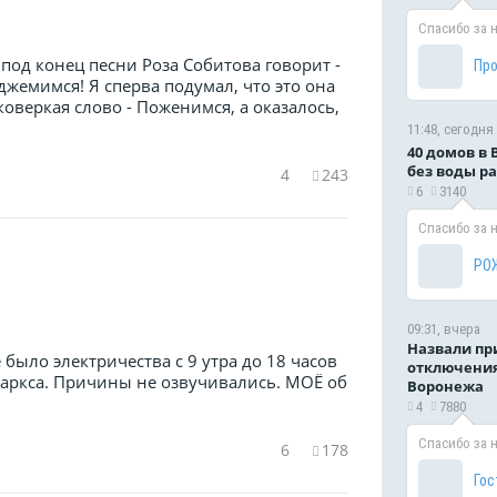
Спасибо за 
м под конец песни Роза Собитова говорит -
Пр
джемимся! Я сперва подумал, что это она
оверкая слово - Поженимся, а оказалось,
11:48, сегодня
40 домов в
без воды р
4
243
6
3140
Спасибо за 
РО
09:31, вчера
Назвали пр
 было электричества с 9 утра до 18 часов
отключения
Маркса. Причины не озвучивались. МОЁ об
Воронежа
4
7880
Спасибо за 
6
178
Гос