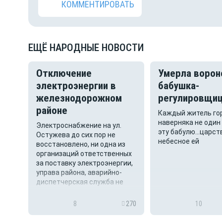
КОММЕНТИРОВАТЬ
ЕЩЁ НАРОДНЫЕ НОВОСТИ
Отключение
Умерла ворон
электроэнергии в
бабушка-
железнодорожном
регулировщица
районе
Каждый житель го
наверняка не один
Электроснабжение на ул.
не в
эту бабулю…царст
Остужева до сих пор не
о
небесное ей
восстановлено, ни одна из
организаций ответственных
за поставку электроэнергии,
управа района, аварийно-
диспетчерская служба не
дает ни каких комментариев
по поводу причины
558
8
270
10
отключения и времени
устранения аварии. Света