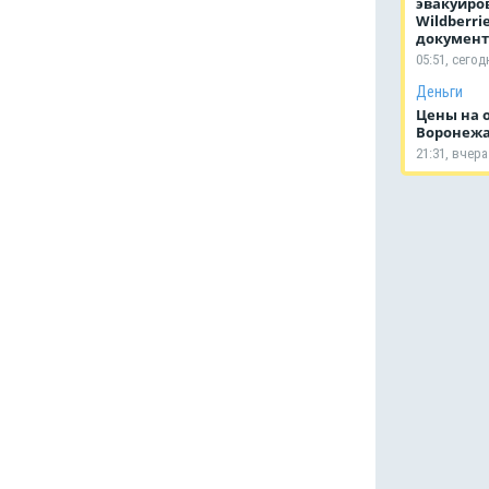
эвакуиро
Wildberri
документ
05:51, сегод
Деньги
Цены на 
Воронежа
21:31, вчера