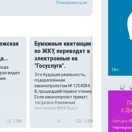
Пожаловаться
ежская
Бумажные квитанции
Срочно! 
по ЖКУ, переводят в
РАНЕЕ от
...
электронные на
воды на 
"Госуслуги".
рода
Вопрос в бо
 раз видел
адресован ж
Это будущая реальность,
вие
Моисеева, у
подкреплённая
отключили во
законопроектом № 1254384-
18:00)Если н
8, прошедший первое чтение.
Ваш дом отн
Если законопроект примут,
котельной К
П
тогда все бумажные
такая, если
квитанции ЖКУ будут
с Д
относится к
рассылаться в электронном
и вода есть
виде в цифровые
Сегодня:
F
2
249
18
22
1590
6
УК).
электронные ящики в портал
Чернецких
"Госуслуги". А вот како...