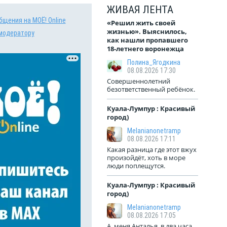
ЖИВАЯ ЛЕНТА
бщения на МОЁ! Online
«Решил жить своей
жизнью». Выяснилось,
модератору
как нашли пропавшего
18-летнего воронежца
Полина_Ягодкина
08.08.2026 17:30
Совершеннолетний
безответственный ребёнок.
Куала-Лумпур : Красивый
город)
Melanianonetramp
08.08.2026 17:11
Какая разница где этот вжух
произойдёт, хоть в море
люди поплещутся.
Куала-Лумпур : Красивый
город)
Melanianonetramp
08.08.2026 17:05
А, меня Анталья, в два часа