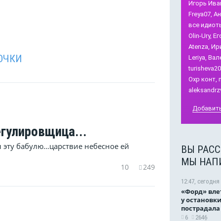
Игорь Ива
Freya07,
Ан
все идиот
Olin-Ury,
Ег
Atenza,
Ири
ОЧКИ
Leriya,
Вале
turisheva20
Охр конт,
aleksandrz
Добавить
гулировщица...
л эту бабулю…царствие небесное ей
ВЫ РАСС
МЫ НАП
10
249
12:47, сегодня
«Форд» вле
у остановки
пострадал
6
2646