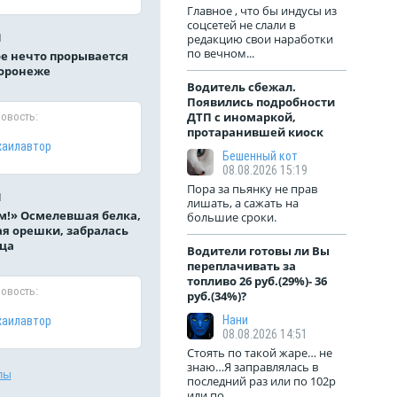
Главное , что бы индусы из
соцсетей не слали в
1
редакцию свои наработки
по вечном...
е нечто прорывается
Воронеже
Водитель сбежал.
Появились подробности
ДТП с иномаркой,
новость:
протаранившей киоск
хаилавтор
Бешенный кот
08.08.2026 15:19
Пора за пьянку не прав
1
лишать, а сажать на
м!» Осмелевшая белка,
большие сроки.
я орешки, забралась
ца
Водители готовы ли Вы
переплачивать за
топливо 26 руб.(29%)- 36
новость:
руб.(34%)?
Нани
хаилавтор
08.08.2026 14:51
Стоять по такой жаре… не
знаю…Я заправлялась в
лы
последний раз или по 102р
или по ...