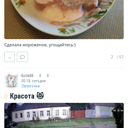
Сделала мороженое, угощайтесь:)
2
57
→
Kotik88
4
8
00:18, сегодня
Записочки
Красота 😻