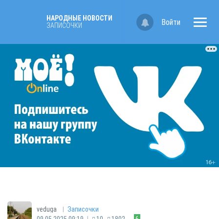
НАРОДНЫЕ НОВОСТИ
Войти
ЗАПИСОЧКИ
|
veduga
Записочки
|
09.05.2025 09:19
10
1802
6