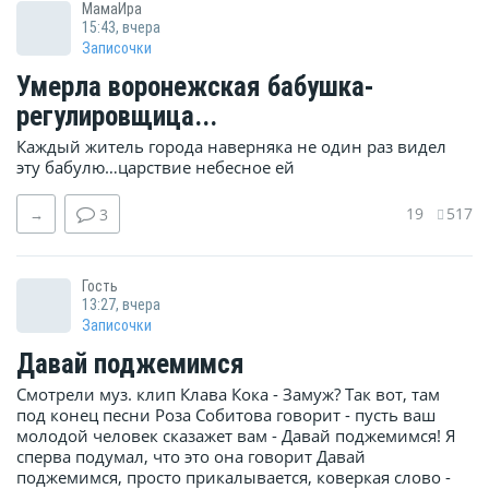
МамаИра
15:43, вчера
Записочки
Умерла воронежская бабушка-
регулировщица...
Каждый житель города наверняка не один раз видел
эту бабулю…царствие небесное ей
19
517
→
3
Гость
13:27, вчера
Записочки
Давай поджемимся
Смотрели муз. клип Клава Кока - Замуж? Так вот, там
под конец песни Роза Собитова говорит - пусть ваш
молодой человек сказажет вам - Давай поджемимся! Я
сперва подумал, что это она говорит Давай
поджемимся, просто прикалывается, коверкая слово -