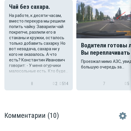
Чай без сахара.
На работе, к десяти часам,
вместо перекура мы решили
попить чайку. Заварили чай
покрепче, разлили его в
стаканы и кружки, осталось
только добавить сахарку. Но
Водители готовы 
вот незадача, сахара ни у
Вы переплачивать
кого не оказалось. А что
топливо 26 руб.(2
есть? Константин Иванович
Проезжал мимо АЗС, уви
говорит: - У меня огурчики
36 руб.(34%)?
большую очередь за
малосольные есть. Кто буде...
топливом, около 50 маши
Топливо на АЗС имеется 
заправка идёт полным х
8
2
514
7
5
Правда до этой заправки
имеются в метрах 300 дв
заправки АЗС, но очеред
там нет, стоят от 2 до 4
машин. В СМИ у водител...
Комментарии
(10)