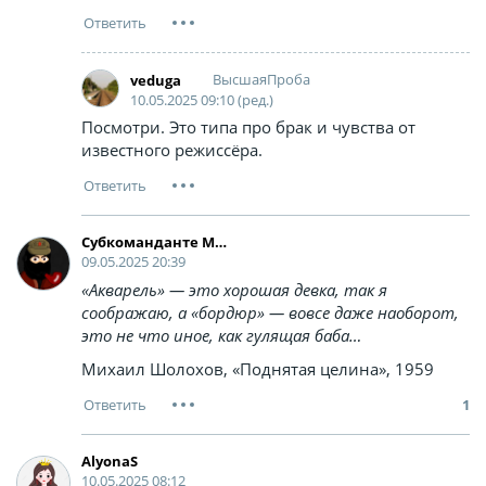
ВысшаяПроба
veduga
10.05.2025 09:10 (ред.)
Посмотри. Это типа про брак и чувства от
известного режиссёра.
Cубкоманданте Маркос
09.05.2025 20:39
«Акварель» ― это хорошая девка, так я
соображаю, а «бордюр» ― вовсе даже наоборот,
это не что иное, как гулящая баба…
Михаил Шолохов, «Поднятая целина», 1959
1
AlyonaS
10.05.2025 08:12