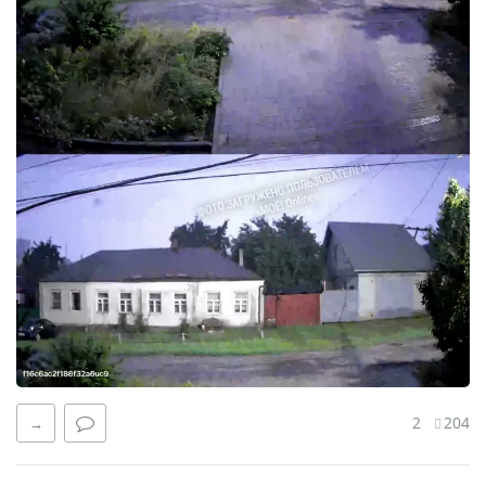
2
204
→