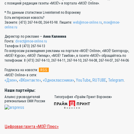
с позицией редакции газеты «МОЁ!» и портала «МОЁ! Online».
* По данным статистики Liveinternet по Воронежу
Есть интересная новость?
Звоните: (473) 267-94-00, 264-93-98. Пишите:
web@moe-online.ru
,
moe@moe-
online.ru
Директор по рекламе —
Анна Калинина
Почта:
direct@moe-online.ru
Телефон 8 (473) 267-94-13
По вопросам размещения рекламы на портале «МОЁ! Online», «МОЁ! Белгород»,
«МОЁ! Курск», «МОЁ! Липецк», «МОЁ! Тамбов», в газете «МОЁ!» обращайтесь по
телефонам: 8 (473) 267-94-13, 267-94-11, 267-94-10, 267-94-08, 267-94-07, 267-94-06
RSS
Подписка на новости:
«МОЁ! Online» в сети:
«Дзен»
,
«ВКонтакте»
,
«Одноклассники»
,
YouTube
,
RUTUBE
,
Telegram
.
Наши партнёры:
Альянс руководителей
Типография «Прайм Принт Воронеж»
региональных СМИ России
Цифровая газета «МОЁ! Плюс»