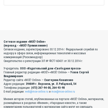
Сетевое издание «МОЁ! Online»
(перевод - «МОЁ! Прямая линия»)
Сетевое издание, зарегистрировано 30.12.2014 г. Федеральной службой по
надзору в сфере связи, информационных технологий и массовых
коммуникаций (Роскомнадзор)
Свидетельство о регистрации ЭЛ № ФС77-60431 от 30.12.2014 г.
Учредитель:
ООО «Издательский дом «Свободная пресса»
Главный редактор редакции «МОЁ!»-«МОЁ! Online» —
Усков Сергей
Владимирович
Редактор сайта «МОЁ! Online» —
Екатерина Коваленко
Адрес редакции:
394049 г. Воронеж, ул. Л.Рябцевой, 54
Телефоны редакции:
(473) 267-94-00, 264-93-98
E-mail редакции:
web@moe-online.ru
и
moe@moe-online.ru
Мнения авторов статей, опубликованных на портале «МОЁ! Online», материалов,
размещённых в разделах «Мнения», «Народные новости», а также
комментариев пользователей к материалам сайта могут не совпадать