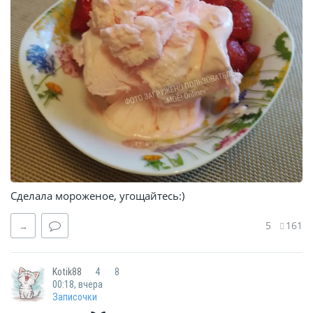
Сделала мороженое, угощайтесь:)
5
161
→
Kotik88
4
8
00:18, вчера
Записочки