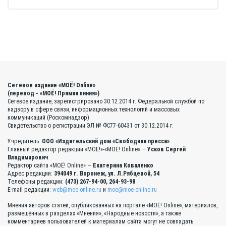
Сетевое издание «МОЁ! Online»
(перевод - «МОЁ! Прямая линия»)
Сетевое издание, зарегистрировано 30.12.2014 г. Федеральной службой по
надзору в сфере связи, информационных технологий и массовых
коммуникаций (Роскомнадзор)
Свидетельство о регистрации ЭЛ № ФС77-60431 от 30.12.2014 г.
Учредитель:
ООО «Издательский дом «Свободная пресса»
Главный редактор редакции «МОЁ!»-«МОЁ! Online» —
Усков Сергей
Владимирович
Редактор сайта «МОЁ! Online» —
Екатерина Коваленко
Адрес редакции:
394049 г. Воронеж, ул. Л.Рябцевой, 54
Телефоны редакции:
(473) 267-94-00, 264-93-98
E-mail редакции:
web@moe-online.ru
и
moe@moe-online.ru
Мнения авторов статей, опубликованных на портале «МОЁ! Online», материалов,
размещённых в разделах «Мнения», «Народные новости», а также
комментариев пользователей к материалам сайта могут не совпадать