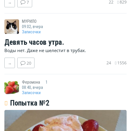
22
829
→
7
МУРИЛО
09:02, вчера
Записочки
Девять часов утра.
Воды нет. Даже не шелестит в трубах.
24
1556
→
20
Феромона
1
08:40, вчера
Записочки
Попытка №2