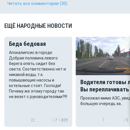
Читать все комментарии
(30)
ЕЩЁ НАРОДНЫЕ НОВОСТИ
Беда бедовая
Апокалипсис в городе.
Добрая половина левого
берега опять сидит без
света. Соответственно нет и
никакой воды, т.к.
повышающие насосы и
Водители готовы 
котельные стоят. Господи!
Вы переплачивать
Почему же этому городу так
топливо 26 руб.(2
не везет с руководителями?!!!
Проезжал мимо АЗС, уви
36 руб.(34%)?
большую очередь за
топливом, около 50 маши
Топливо на АЗС имеется 
заправка идёт полным х
22
7
829
7
5
Правда до этой заправки