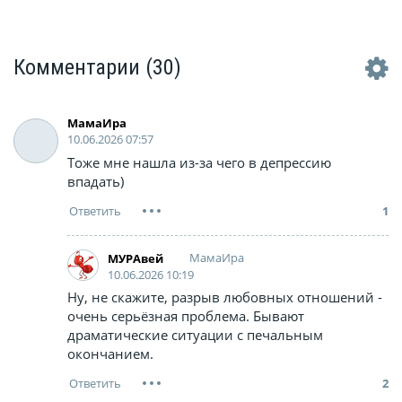
имеются в метрах 300 дв
заправки АЗС, но очеред
там нет, стоят от 2 до 4
машин. В СМИ у водител...
Комментарии
(30)
МамаИра
10.06.2026 07:57
Тоже мне нашла из-за чего в депрессию
впадать)
1
МамаИра
МУРАвей
10.06.2026 10:19
Ну, не скажите, разрыв любовных отношений -
очень серьёзная проблема. Бывают
драматические ситуации с печальным
окончанием.
2