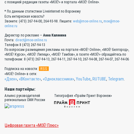
с позицией редакции газеты «МОЁ!» и портала «МОЁ! Online».
* По данным статистики Liveinternet по Воронежу
Есть интересная новость?
Звоните: (473) 267-94-00, 264-93-98. Пишите:
web@moe-online.ru
,
moe@moe-
online.ru
Директор по рекламе —
Анна Калинина
Почта:
direct@moe-online.ru
Телефон 8 (473) 267-94-13
По вопросам размещения рекламы на портале «МОЁ! Online», «МОЁ! Белгород»,
«МОЁ! Курск», «МОЁ! Липецк», «МОЁ! Тамбов», в газете «МОЁ!» обращайтесь по
телефонам: 8 (473) 267-94-13, 267-94-11, 267-94-10, 267-94-08, 267-94-07, 267-94-06
RSS
Подписка на новости:
«МОЁ! Online» в сети:
«Дзен»
,
«ВКонтакте»
,
«Одноклассники»
,
YouTube
,
RUTUBE
,
Telegram
.
Наши партнёры:
Альянс руководителей
Типография «Прайм Принт Воронеж»
региональных СМИ России
Цифровая газета «МОЁ! Плюс»