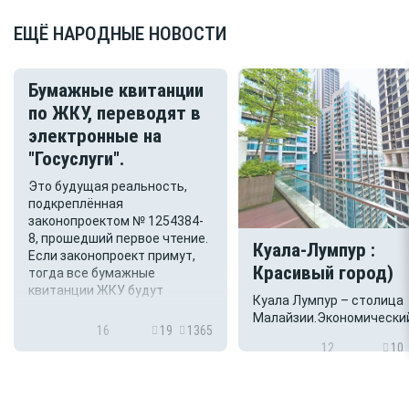
ЕЩЁ НАРОДНЫЕ НОВОСТИ
Бумажные квитанции
по ЖКУ, переводят в
электронные на
"Госуслуги".
Это будущая реальность,
подкреплённая
законопроектом № 1254384-
8, прошедший первое чтение.
Куала-Лумпур :
Если законопроект примут,
Красивый город)
тогда все бумажные
квитанции ЖКУ будут
Куала Лумпур – столица
рассылаться в электронном
Малайзии.Экономически
виде в цифровые
16
19
1365
культурный центр страны
электронные ящики в портал
12
10
окружен тропическими
"Госуслуги". А вот како...
лесами и находится нед
от побережья Южно-
Китайского моря… Тури