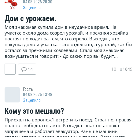
04.08.2026 20:30
Зацепило!
Дом с урожаем.
Моя знакомая купила дом в неудачное время. На
участке около дома созрел урожай, и прежняя хозяйка
постоянно ходит за тем, что созрело. Выходит, что
покупка дома и участка – это отдельно, а урожай, как бы
остался за прежними хозяевами. Стала моя знакомая
возмущаться и говорит: - До каких пор вы будит...
10
1849
→
14
Гость
04.08.2026 13:48
Зацепило!
Кому это мешало?
Приехал на воронеж1 встретить поезд. Странно, правая
полоса свободна от авто. Разгадка- знак остановка
запрещена и работает эвакуатор. Раньше машины
стояли справа и слева, посредине проезд. Всем места