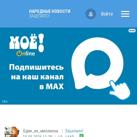
НАРОДНЫЕ НОВОСТИ
Войти
ЗАЦЕПИЛО!
|
Один_из_миллиона
Зацепило!
|
15.05.2026 11:38
0
660
5