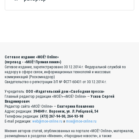
Сетевое издание «МОЁ! Online»
(перевод - «МОЁ! Прямая линия»)
Сетевое издание, зарегистрировано 30.12.2014 г. Федеральной службой по
надзору в сфере связи, информационных технологий и массовых
коммуникаций (Роскомнадзор)
Свидетельство о регистрации ЭЛ № ФС77-60431 от 30.12.2014 г.
Учредитель:
ООО «Издательский дом «Свободная пресса»
Главный редактор редакции «МОЁ!»-«МОЁ! Online» —
Усков Сергей
Владимирович
Редактор сайта «МОЁ! Online» —
Екатерина Коваленко
Адрес редакции:
394049 г. Воронеж, ул. Л.Рябцевой, 54
Телефоны редакции:
(473) 267-94-00, 264-93-98
E-mail редакции:
web@moe-online.ru
и
moe@moe-online.ru
Мнения авторов статей, опубликованных на портале «МОЁ! Online», материалов,
размещённых в разделах «Мнения», «Народные новости», а также