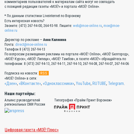
комментариев пользователей к материалам сайта могут не совпадать
с позицией редакции газеты «МОЁ!» и портала «МОЁ! Online».
* По данным статистики Liveinternet по Воронежу
Есть интересная новость?
Звоните: (473) 267-94-00, 264-93-98. Пишите:
web@moe-online.ru
,
moe@moe-
online.ru
Директор по рекламе —
Анна Калинина
Почта:
direct@moe-online.ru
Телефон 8 (473) 267-94-13
По вопросам размещения рекламы на портале «МОЁ! Online», «МОЁ! Белгород»,
«МОЁ! Курск», «МОЁ! Липецк», «МОЁ! Тамбов», в газете «МОЁ!» обращайтесь по
телефонам: 8 (473) 267-94-13, 267-94-11, 267-94-10, 267-94-08, 267-94-07, 267-94-06
RSS
Подписка на новости:
«МОЁ! Online» в сети:
«Дзен»
,
«ВКонтакте»
,
«Одноклассники»
,
YouTube
,
RUTUBE
,
Telegram
.
Наши партнёры:
Альянс руководителей
Типография «Прайм Принт Воронеж»
региональных СМИ России
Цифровая газета «МОЁ! Плюс»