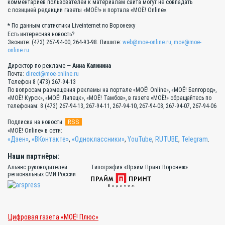
комментариев пользователей к материалам сайта могут не совпадать
с позицией редакции газеты «МОЁ!» и портала «МОЁ! Online».
* По данным статистики Liveinternet по Воронежу
Есть интересная новость?
Звоните: (473) 267-94-00, 264-93-98. Пишите:
web@moe-online.ru
,
moe@moe-
online.ru
Директор по рекламе —
Анна Калинина
Почта:
direct@moe-online.ru
Телефон 8 (473) 267-94-13
По вопросам размещения рекламы на портале «МОЁ! Online», «МОЁ! Белгород»,
«МОЁ! Курск», «МОЁ! Липецк», «МОЁ! Тамбов», в газете «МОЁ!» обращайтесь по
телефонам: 8 (473) 267-94-13, 267-94-11, 267-94-10, 267-94-08, 267-94-07, 267-94-06
RSS
Подписка на новости:
«МОЁ! Online» в сети:
«Дзен»
,
«ВКонтакте»
,
«Одноклассники»
,
YouTube
,
RUTUBE
,
Telegram
.
Наши партнёры:
Альянс руководителей
Типография «Прайм Принт Воронеж»
региональных СМИ России
Цифровая газета «МОЁ! Плюс»