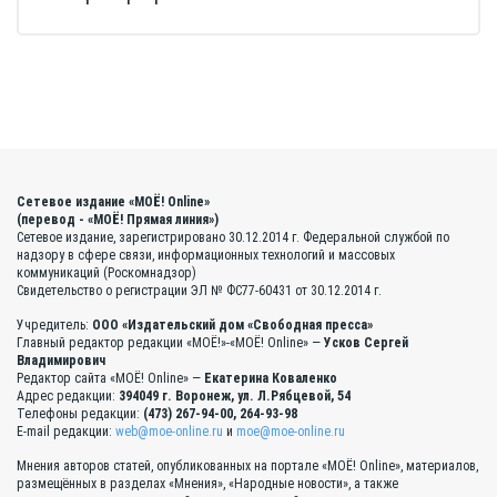
Сетевое издание «МОЁ! Online»
(перевод - «МОЁ! Прямая линия»)
Сетевое издание, зарегистрировано 30.12.2014 г. Федеральной службой по
надзору в сфере связи, информационных технологий и массовых
коммуникаций (Роскомнадзор)
Свидетельство о регистрации ЭЛ № ФС77-60431 от 30.12.2014 г.
Учредитель:
ООО «Издательский дом «Свободная пресса»
Главный редактор редакции «МОЁ!»-«МОЁ! Online» —
Усков Сергей
Владимирович
Редактор сайта «МОЁ! Online» —
Екатерина Коваленко
Адрес редакции:
394049 г. Воронеж, ул. Л.Рябцевой, 54
Телефоны редакции:
(473) 267-94-00, 264-93-98
E-mail редакции:
web@moe-online.ru
и
moe@moe-online.ru
Мнения авторов статей, опубликованных на портале «МОЁ! Online», материалов,
размещённых в разделах «Мнения», «Народные новости», а также