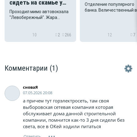
сидеть на скамье у
Отделение популярного
автовокзала
банка. Величественный 
Проходил мимо автовокзала
Воронежа на баннере.
"Левобережный"?
"Левобережный". Жара
Здания-символы: Управл
невыносимая, от тротуарной
ЮВЖД, Храм, в нижнем
плитки тянет горячим
правом углу -
воздухом, сел на скамейку.
10
2
266
12
7
Технологический… А тут
Солнце светит в лицо,
засада! Облетевшая
пришлось пересесть на
штукатурка, потёки…
скамейку рядом,
Неприглядная картинка!
развёрнутую спинкой к
Дизайнеры проглядели.
солнцу, Стало лучше, всё
Комментарии
(1)
Неужели мы живём в гор
таки тень от спинки сиденья.
который красив только пр
Вдали кто то тоже постар...
сноваЯ
07.05.2026 20:08
а причем тут горэлектросеть, там своя
выборовская сетевая компания которая
обслуживает дома данной строительной
компании, помнится как-то 3 дня сидели без
света, все в ОКей ходили питаться